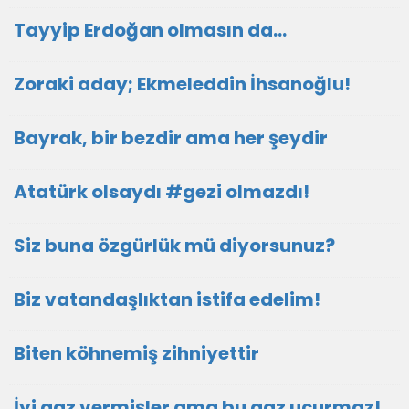
Tayyip Erdoğan olmasın da…
Zoraki aday; Ekmeleddin İhsanoğlu!
Bayrak, bir bezdir ama her şeydir
Atatürk olsaydı #gezi olmazdı!
Siz buna özgürlük mü diyorsunuz?
Biz vatandaşlıktan istifa edelim!
Biten köhnemiş zihniyettir
İyi gaz vermişler ama bu gaz uçurmaz!