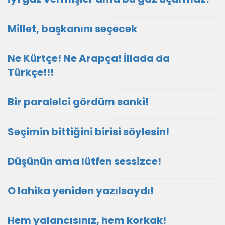
Millet, başkanını seçecek
Ne Kürtçe! Ne Arapça! İllada da
Türkçe!!!
Bir paralelci gördüm sanki!
Seçimin bittiğini birisi söylesin!
Düşünün ama lütfen sessizce!
O lahika yeniden yazılsaydı!
Hem yalancısınız, hem korkak!