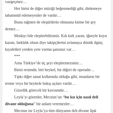
vazgeçmez…
Her birisi de diğer müziği beğenmediği gibi, dinlemeye
tahammül edemeyenler de vardır…
Buna rağmen de eleştirilerin olmasına kimse bir şey
demez…
Modayı bile eleştirebilirsiniz. Kılı kırk yaran, iğneyle kuyu
kazan, farklılık olsun diye takipçilerini avlamaya dönük ilginç
kıyafetleri yerden yere vurma şansınız var…
***
Ama Türkiye’de üç şeyi eleştiremezsiniz…
Birisi resimdir, biri heykel, bir diğeri de operadır…
Tıpkı diğer sanat kollarında olduğu gibi, insanların bir
resme veya bir heykele bakış açıları vardır…
Güzellik göreceli bir kavramdır…
Leyla’yı görenler, Mecnun’un “
bu kız için nasıl deli
divane olduğuna
” bir anlam veremezler…
Mecnun ise Leyla’ya tüm dünyanın deli divane âşık