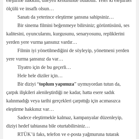
eleştirme hakkını, dileyen kendisinde bulabilir. Yeter ki eleştiriler
ölçülü ve insaflı olsun…
Sanatı da yeterince eleştirme şansına sahipsiniz…
Bir sinema filmini beğenmeye bilirsiniz; görüntüsünü, ses
kalitesini, oyuncularını, kurgusunu, senaryosunu, repliklerini
yerden yere vurma şansınız vardır…
Filmin iyi yönetilmediğini de söyleyip, yönetmeni yerden
yere vurma şansınız da var…
Tiyatro için de bu geçerli…
Hele hele diziler için…
Bir diziyi “
toplum yapımıza
” uymuyordan tutun da,
çarpık ilişkileri alenileştirdiği ne kadar, hatta esere sadık
kalınmadığı veya tarihi gerçekleri çarpıttığı için acımasızca
eleştirme hakkınız var…
Sadece eleştirmekle kalmaz, kampanyalar düzenleyip,
diziyi hedef tahtasına bile oturtabilirsiniz…
RTÜK’ü faks, telefon ve e-posta yağmuruna tutarak