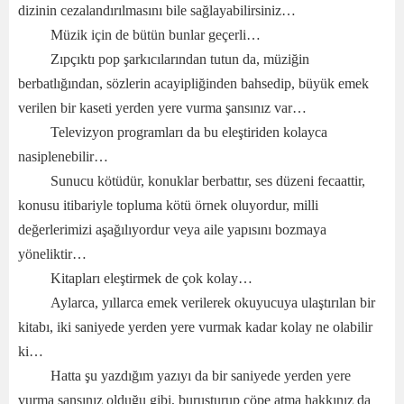
dizinin cezalandırılmasını bile sağlayabilirsiniz…
Müzik için de bütün bunlar geçerli…
Zıpçıktı pop şarkıcılarından tutun da, müziğin
berbatlığından, sözlerin acayipliğinden bahsedip, büyük emek
verilen bir kaseti yerden yere vurma şansınız var…
Televizyon programları da bu eleştiriden kolayca
nasiplenebilir…
Sunucu kötüdür, konuklar berbattır, ses düzeni fecaattir,
konusu itibariyle topluma kötü örnek oluyordur, milli
değerlerimizi aşağılıyordur veya aile yapısını bozmaya
yöneliktir…
Kitapları eleştirmek de çok kolay…
Aylarca, yıllarca emek verilerek okuyucuya ulaştırılan bir
kitabı, iki saniyede yerden yere vurmak kadar kolay ne olabilir
ki…
Hatta şu yazdığım yazıyı da bir saniyede yerden yere
vurma şansınız olduğu gibi, buruşturup çöpe atma hakkınız da