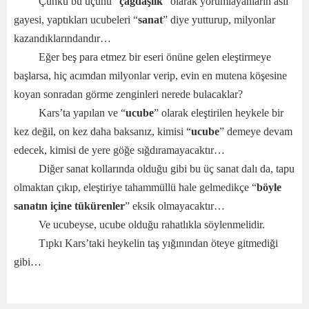
Çünkü bu üçünü “
çağdaşlık
” olarak yorumlayanların asıl
gayesi, yaptıkları ucubeleri “
sanat
” diye yutturup, milyonlar
kazandıklarındandır…
Eğer beş para etmez bir eseri önüne gelen eleştirmeye
başlarsa, hiç acımdan milyonlar verip, evin en mutena köşesine
koyan sonradan görme zenginleri nerede bulacaklar?
Kars’ta yapılan ve “
ucube
” olarak eleştirilen heykele bir
kez değil, on kez daha baksanız, kimisi “
ucube
” demeye devam
edecek, kimisi de yere göğe sığdıramayacaktır…
Diğer sanat kollarında olduğu gibi bu üç sanat dalı da, tapu
olmaktan çıkıp, eleştiriye tahammüllü hale gelmedikçe “
böyle
sanatın içine
tükürenler
” eksik olmayacaktır…
Ve ucubeyse, ucube olduğu rahatlıkla söylenmelidir.
Tıpkı Kars’taki heykelin taş yığınından öteye gitmediği
gibi…