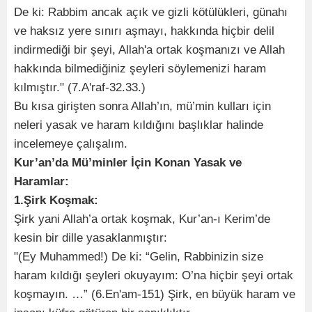
De ki: Rabbim ancak açık ve gizli kötülükleri, günahı
ve haksız yere sınırı aşmayı, hakkında hiçbir delil
indirmediği bir şeyi, Allah'a ortak koşmanızı ve Allah
hakkında bilmediğiniz şeyleri söylemenizi haram
kılmıştır." (7.A'raf-32.33.)
Bu kısa girişten sonra Allah’ın, mü’min kulları için
neleri yasak ve haram kıldığını başlıklar halinde
incelemeye çalışalım.
Kur’an’da Mü’minler İçin Konan Yasak ve
Haramlar:
1.Şirk Koşmak:
Şirk yani Allah’a ortak koşmak, Kur’an-ı Kerim’de
kesin bir dille yasaklanmıştır:
"(Ey Muhammed!) De ki: “Gelin, Rabbinizin size
haram kıldığı şeyleri okuyayım: O’na hiçbir şeyi ortak
koşmayın. …” (6.En'am-151) Şirk, en büyük haram ve