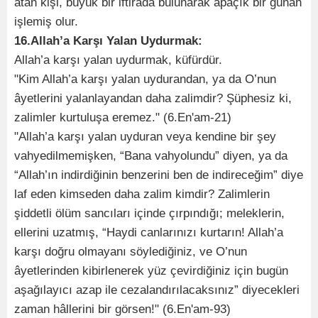
atan kişi, büyük bir iftirada bulunarak apaçık bir günah
işlemiş olur.
16.Allah’a Karşı Yalan Uydurmak:
Allah’a karşı yalan uydurmak, küfürdür.
"Kim Allah’a karşı yalan uydurandan, ya da O’nun
âyetlerini yalanlayandan daha zalimdir? Şüphesiz ki,
zalimler kurtuluşa eremez." (6.En'am-21)
"Allah’a karşı yalan uyduran veya kendine bir şey
vahyedilmemişken, “Bana vahyolundu” diyen, ya da
“Allah’ın indirdiğinin benzerini ben de indireceğim” diye
laf eden kimseden daha zalim kimdir? Zalimlerin
şiddetli ölüm sancıları içinde çırpındığı; meleklerin,
ellerini uzatmış, “Haydi canlarınızı kurtarın! Allah’a
karşı doğru olmayanı söylediğiniz, ve O’nun
âyetlerinden kibirlenerek yüz çevirdiğiniz için bugün
aşağılayıcı azap ile cezalandırılacaksınız” diyecekleri
zaman hâllerini bir görsen!" (6.En'am-93)