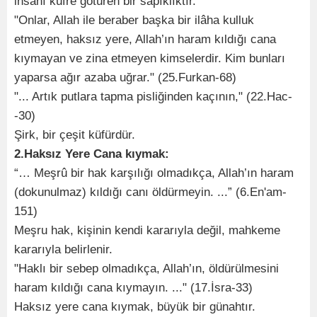
insanı küfre götüren bir sapıklıktır.
"Onlar, Allah ile beraber başka bir ilâha kulluk
etmeyen, haksız yere, Allah’ın haram kıldığı cana
kıymayan ve zina etmeyen kimselerdir. Kim bunları
yaparsa ağır azaba uğrar." (25.Furkan-68)
"... Artık putlara tapma pisliğinden kaçının," (22.Hac-
-30)
Şirk, bir çeşit küfürdür.
2.Haksız Yere Cana kıymak:
“… Meşrû bir hak karşılığı olmadıkça, Allah’ın haram
(dokunulmaz) kıldığı canı öldürmeyin. ...” (6.En'am-
151)
Meşru hak, kişinin kendi kararıyla değil, mahkeme
kararıyla belirlenir.
"Haklı bir sebep olmadıkça, Allah’ın, öldürülmesini
haram kıldığı cana kıymayın. ..." (17.İsra-33)
Haksız yere cana kıymak, büyük bir günahtır.