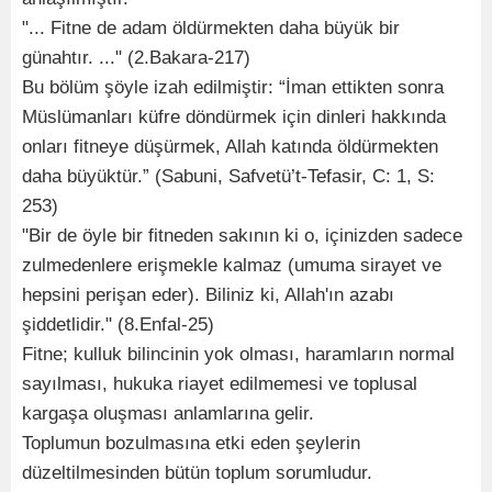
"... Fitne de adam öldürmekten daha büyük bir
günahtır. ..." (2.Bakara-217)
Bu bölüm şöyle izah edilmiştir: “İman ettikten sonra
Müslümanları küfre döndürmek için dinleri hakkında
onları fitneye düşürmek, Allah katında öldürmekten
daha büyüktür.” (Sabuni, Safvetü’t-Tefasir, C: 1, S:
253)
"Bir de öyle bir fitneden sakının ki o, içinizden sadece
zulmedenlere erişmekle kalmaz (umuma sirayet ve
hepsini perişan eder). Biliniz ki, Allah'ın azabı
şiddetlidir." (8.Enfal-25)
Fitne; kulluk bilincinin yok olması, haramların normal
sayılması, hukuka riayet edilmemesi ve toplusal
kargaşa oluşması anlamlarına gelir.
Toplumun bozulmasına etki eden şeylerin
düzeltilmesinden bütün toplum sorumludur.