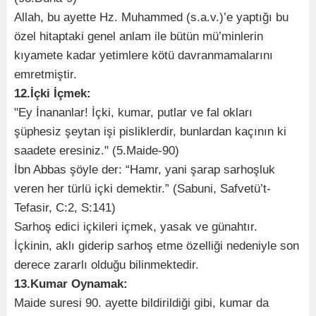
Allah, bu ayette Hz. Muhammed (s.a.v.)’e yaptığı bu
özel hitaptaki genel anlam ile bütün mü’minlerin
kıyamete kadar yetimlere kötü davranmamalarını
emretmiştir.
12.İçki İçmek:
"Ey İnananlar! İçki, kumar, putlar ve fal okları
şüphesiz şeytan işi pisliklerdir, bunlardan kaçının ki
saadete eresiniz." (5.Maide-90)
İbn Abbas şöyle der: “Hamr, yani şarap sarhoşluk
veren her türlü içki demektir.” (Sabuni, Safvetü’t-
Tefasir, C:2, S:141)
Sarhoş edici içkileri içmek, yasak ve günahtır.
İçkinin, aklı giderip sarhoş etme özelliği nedeniyle son
derece zararlı olduğu bilinmektedir.
13.Kumar Oynamak:
Maide suresi 90. ayette bildirildiği gibi, kumar da