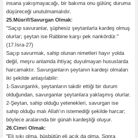
insana yakışmayacağı, bir bakıma onu gülünç duruma
düşüreceği unutulmamalıdır.
25.Müsrif/Savurgan Olmak:
"Saçıp savuranlar, şüphesiz şeytanlarla kardeş olmuş
olurlar; şeytan ise Rabbine karşı pek nankördür."
(17.İsra-27)
Saçıp savurmak, sahip olunan nimetleri hayır yolda
değil, meşru anlamda ihtiyaç duyulmayan hususlarda
harcamaktır. Savurganların şeytanın kardeşi olmaları
iki şekilde anlaşılabilir:
1-Savurganlık, şeytanların takdir ettiği bir durum
olduğundan, savurganlar şeytanlara yaklaşmış olurlar.
2-Şeytan, sahip olduğu yetenekleri, savurgan ise
sahip olduğu malı Allah’ın istemediği şekilde harcar;
böylece aralarında bir günah kardeşliği oluşur.
26.Cimri Olmak:
"Eli sıkı olma, büsbütün eli açık da olma. Sonra