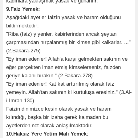
kadınlara yaklaşmak yasak ve günahtır.
9.Faiz Yemek:
Aşağıdaki ayetler faizin yasak ve haram olduğunu
bildirmektedir:
"Riba (faiz) yiyenler, kabirlerinden ancak şeytan
çarpmasından hırpalanmış bir kimse gibi kalkarlar. ..."
(2.Bakara-275)
"Ey iman edenler! Allah’a karşı gelmekten sakının ve
eğer gerçekten iman etmiş kimselerseniz, faizden
geriye kalanı bırakın." (2.Bakara-278)
"Ey iman edenler! Kat kat arttırılmış olarak faiz
yemeyin. Allah'tan sakının ki kurtuluşa eresiniz." (3.Al-
i İmran-130)
Faizin dinimizce kesin olarak yasak ve haram
kılındığı, başka bir izaha gerek kalmadan bu
ayetlerden net olarak anlaşılmaktadır.
10.Haksız Yere Yetim Malı Yemek: