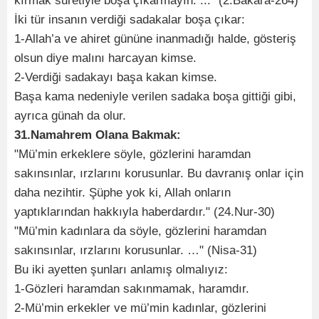
kırmak suretiyle boşa çıkarmayın. ..." (2.Bakara-264)
İki tür insanın verdiği sadakalar boşa çıkar:
1-Allah’a ve ahiret gününe inanmadığı halde, gösteriş
olsun diye malını harcayan kimse.
2-Verdiği sadakayı başa kakan kimse.
Başa kama nedeniyle verilen sadaka boşa gittiği gibi,
ayrıca günah da olur.
31.Namahrem Olana Bakmak:
"Mü’min erkeklere söyle, gözlerini haramdan
sakınsınlar, ırzlarını korusunlar. Bu davranış onlar için
daha nezihtir. Şüphe yok ki, Allah onların
yaptıklarından hakkıyla haberdardır." (24.Nur-30)
"Mü’min kadınlara da söyle, gözlerini haramdan
sakınsınlar, ırzlarını korusunlar. …" (Nisa-31)
Bu iki ayetten şunları anlamış olmalıyız:
1-Gözleri haramdan sakınmamak, haramdır.
2-Mü’min erkekler ve mü’min kadınlar, gözlerini