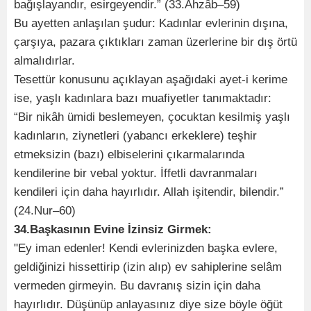
bağışlayandır, esirgeyendir.” (33.Ahzâb–59)
Bu ayetten anlaşılan şudur: Kadınlar evlerinin dışına,
çarşıya, pazara çıktıkları zaman üzerlerine bir dış örtü
almalıdırlar.
Tesettür konusunu açıklayan aşağıdaki ayet-i kerime
ise, yaşlı kadınlara bazı muafiyetler tanımaktadır:
“Bir nikâh ümidi beslemeyen, çocuktan kesilmiş yaşlı
kadınların, ziynetleri (yabancı erkeklere) teşhir
etmeksizin (bazı) elbiselerini çıkarmalarında
kendilerine bir vebal yoktur. İffetli davranmaları
kendileri için daha hayırlıdır. Allah işitendir, bilendir.”
(24.Nur–60)
34.Başkasının Evine İzinsiz Girmek:
"Ey iman edenler! Kendi evlerinizden başka evlere,
geldiğinizi hissettirip (izin alıp) ev sahiplerine selâm
vermeden girmeyin. Bu davranış sizin için daha
hayırlıdır. Düşünüp anlayasınız diye size böyle öğüt