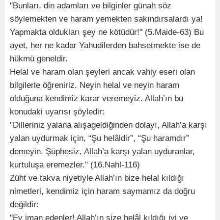
"Bunları, din adamları ve bilginler günah söz
söylemekten ve haram yemekten sakındırsalardı ya!
Yapmakta oldukları şey ne kötüdür!" (5.Maide-63) Bu
ayet, her ne kadar Yahudilerden bahsetmekte ise de
hükmü geneldir.
Helal ve haram olan şeyleri ancak vahiy eseri olan
bilgilerle öğreniriz. Neyin helal ve neyin haram
olduğuna kendimiz karar veremeyiz. Allah’ın bu
konudaki uyarısı şöyledir:
"Dilleriniz yalana alışageldiğinden dolayı, Allah’a karşı
yalan uydurmak için, “Şu helâldir”, “Şu haramdır”
demeyin. Şüphesiz, Allah’a karşı yalan uyduranlar,
kurtuluşa eremezler." (16.Nahl-116)
Züht ve takva niyetiyle Allah’ın bize helal kıldığı
nimetleri, kendimiz için haram saymamız da doğru
değildir:
"Ey iman edenler! Allah’ın size helâl kıldığı iyi ve