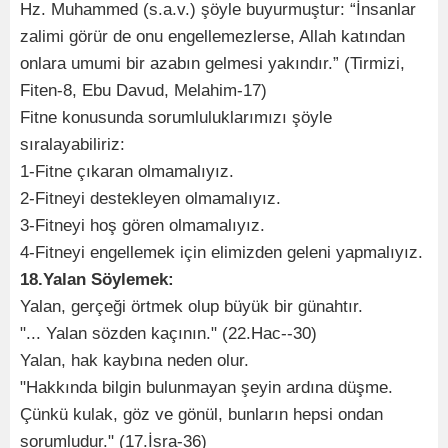
Hz. Muhammed (s.a.v.) şöyle buyurmuştur: “İnsanlar
zalimi görür de onu engellemezlerse, Allah katından
onlara umumi bir azabın gelmesi yakındır.” (Tirmizi,
Fiten-8, Ebu Davud, Melahim-17)
Fitne konusunda sorumluluklarımızı şöyle
sıralayabiliriz:
1-Fitne çıkaran olmamalıyız.
2-Fitneyi destekleyen olmamalıyız.
3-Fitneyi hoş gören olmamalıyız.
4-Fitneyi engellemek için elimizden geleni yapmalıyız.
18.Yalan Söylemek:
Yalan, gerçeği örtmek olup büyük bir günahtır.
"... Yalan sözden kaçının." (22.Hac--30)
Yalan, hak kaybına neden olur.
"Hakkında bilgin bulunmayan şeyin ardına düşme.
Çünkü kulak, göz ve gönül, bunların hepsi ondan
sorumludur." (17.İsra-36)