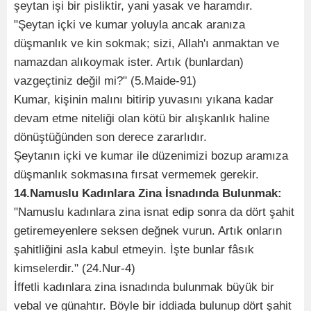
şeytan işi bir pisliktir, yani yasak ve haramdır.
"Şeytan içki ve kumar yoluyla ancak aranıza
düşmanlık ve kin sokmak; sizi, Allah'ı anmaktan ve
namazdan alıkoymak ister. Artık (bunlardan)
vazgeçtiniz değil mi?" (5.Maide-91)
Kumar, kişinin malını bitirip yuvasını yıkana kadar
devam etme niteliği olan kötü bir alışkanlık haline
dönüştüğünden son derece zararlıdır.
Şeytanın içki ve kumar ile düzenimizi bozup aramıza
düşmanlık sokmasına fırsat vermemek gerekir.
14.Namuslu Kadınlara Zina İsnadında Bulunmak:
"Namuslu kadınlara zina isnat edip sonra da dört şahit
getiremeyenlere seksen değnek vurun. Artık onların
şahitliğini asla kabul etmeyin. İşte bunlar fâsık
kimselerdir." (24.Nur-4)
İffetli kadınlara zina isnadında bulunmak büyük bir
vebal ve günahtır. Böyle bir iddiada bulunup dört şahit