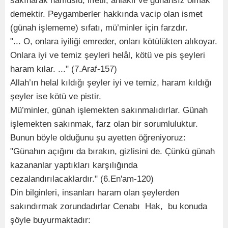
sakınarak namuslu, iffetli, ahlaklı ve günahsız olmak
demektir. Peygamberler hakkında vacip olan ismet
(günah işlememe) sıfatı, mü’minler için farzdır.
"... O, onlara iyiliği emreder, onları kötülükten alıkoyar.
Onlara iyi ve temiz şeyleri helâl, kötü ve pis şeyleri
haram kılar. ..." (7.Araf-157)
Allah’ın helal kıldığı şeyler iyi ve temiz, haram kıldığı
şeyler ise kötü ve pistir.
Mü’minler, günah işlemekten sakınmalıdırlar. Günah
işlemekten sakınmak, farz olan bir sorumluluktur.
Bunun böyle olduğunu şu ayetten öğreniyoruz:
"Günahın açığını da bırakın, gizlisini de. Çünkü günah
kazananlar yaptıkları karşılığında
cezalandırılacaklardır." (6.En'am-120)
Din bilginleri, insanları haram olan şeylerden
sakındırmak zorundadırlar Cenabı Hak, bu konuda
şöyle buyurmaktadır: