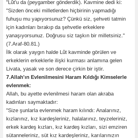
"Lût'u da (peygamber gönderdik). Kavmine dedi ki:
"Sizden önceki milletlerden hiçbirinin yapmadığı
fuhuşu mu yapıyorsunuz? Çünkü siz, şehveti tatmin
için kadınları bırakıp da şehvetle erkeklere
yanaşıyorsunuz. Doğrusu siz taşkın bir milletsiniz."
(7.Araf-80.81.)
İlk olarak yaygın halde Lût kavminde görülen ve
erkeklerin erkeklerle ilişki kurması anlamına gelen
Livata, yasak ve son derece çirkin bir iştir.
7.Allah’ın Evlenilmesini Haram Kıldığı Kimselerle
evlenmek:
Allah, bu ayette evlenilmesi haram olan akraba
kadınları saymaktadır:
"Size şunlarla evlenmek haram kılındı: Analarınız,
kızlarınız, kız kardeşleriniz, halalarınız, teyzeleriniz,
erkek kardeş kızları, kız kardeş kızları, sizi emziren
sütanneleriniz, süt kız kardeşleriniz, karılarınızın