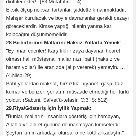
diriltilecekler!” (83.Mutaffifin: 1-4)
Eksik ölçüp noksan tartanlar, şiddetle kınanmaktadır.
Mahşer kurulacak ve böyle davrananlar gerekli cezayı
göreceklerdir. Kimse yaptığı hilenin yanına kar
kalacağını düşünmemelidir.
28.Birbirlerinin Mallarını Haksız Yollarla Yemek:
"Ey iman edenler! Karşılıklı rızaya dayanan ticaret
olması hali müstesna, mallarınızı, bâtıl (haksız ve
haram yollar) ile aranızda (alıp vererek) yemeyin. … "
(4.Nisa-29)
Batıl yollardan maksat, hırsızlık, hıyanet, gasp, faiz,
kumar ve benzeri şeriatım müsaade etmediği her türlü
yoldur. (Sabuni, Safvet’ü-tefasir, C:3, S: 512)
29.Riya/Gösteriş İçin İyilik Yapmak:
"Bunlar, mallarını insanlara gösteriş için harcayan,
Allah’a ve ahiret gününe de inanmayan kimselerdir.
Şeytan kimin arkadaşı olursa, o ne kötü arkadaştır."