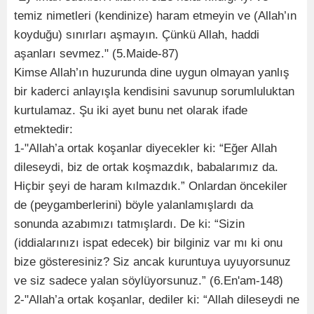
temiz nimetleri (kendinize) haram etmeyin ve (Allah’ın
koyduğu) sınırları aşmayın. Çünkü Allah, haddi
aşanları sevmez." (5.Maide-87)
Kimse Allah’ın huzurunda dine uygun olmayan yanlış
bir kaderci anlayışla kendisini savunup sorumluluktan
kurtulamaz. Şu iki ayet bunu net olarak ifade
etmektedir:
1-"Allah’a ortak koşanlar diyecekler ki: “Eğer Allah
dileseydi, biz de ortak koşmazdık, babalarımız da.
Hiçbir şeyi de haram kılmazdık.” Onlardan öncekiler
de (peygamberlerini) böyle yalanlamışlardı da
sonunda azabımızı tatmışlardı. De ki: “Sizin
(iddialarınızı ispat edecek) bir bilginiz var mı ki onu
bize gösteresiniz? Siz ancak kuruntuya uyuyorsunuz
ve siz sadece yalan söylüyorsunuz.” (6.En'am-148)
2-"Allah’a ortak koşanlar, dediler ki: “Allah dileseydi ne