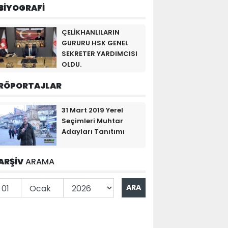
BİYOGRAFİ
ÇELİKHANLILARIN
GURURU HSK GENEL
SEKRETER YARDIMCISI
OLDU.
RÖPORTAJLAR
31 Mart 2019 Yerel
Seçimleri Muhtar
Adayları Tanıtımı
ARŞİV
ARAMA