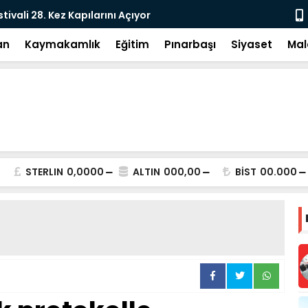
e: DEM Parti’nin Tarihi Sınavı
Milletvekil
an
Kaymakamlık
Eğitim
Pınarbaşı
Siyaset
Mal
STERLIN
0,0000
ALTIN
000,00
BİST
00.000