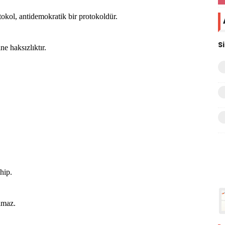
okol, antidemokratik bir protokoldür.
S
e haksızlıktır.
hip.
lmaz.