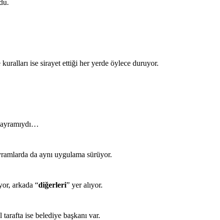
du.
ralları ise sirayet ettiği her yerde öylece duruyor.
Bayramıydı…
ayramlarda da aynı uygulama sürüyor.
or, arkada “
diğerleri
” yer alıyor.
 tarafta ise belediye başkanı var.