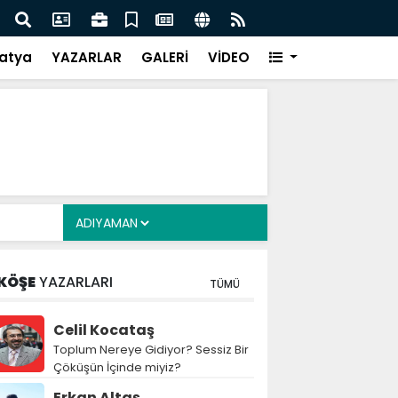
i Alkayış, Cibuti’de diplomatik temaslarda bulundu
Saad
takip
atya
YAZARLAR
GALERİ
VİDEO
KÖŞE
YAZARLARI
TÜMÜ
Celil Kocataş
Toplum Nereye Gidiyor? Sessiz Bir
Çöküşün İçinde miyiz?
Erkan Altaş