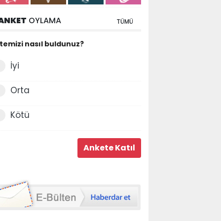
ANKET
OYLAMA
TÜMÜ
itemizi nasıl buldunuz?
İyi
Orta
Kötü