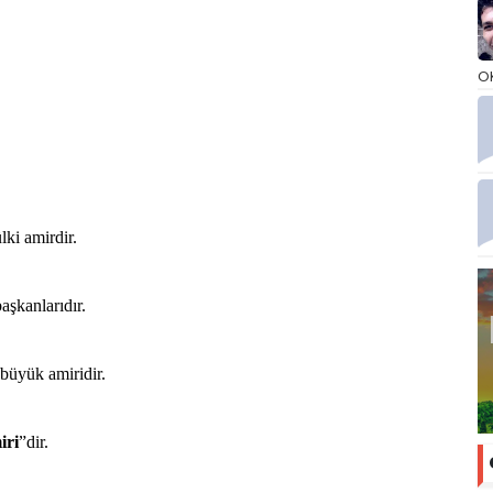
O
lki amirdir.
aşkanlarıdır.
 büyük amiridir.
iri
”dir.