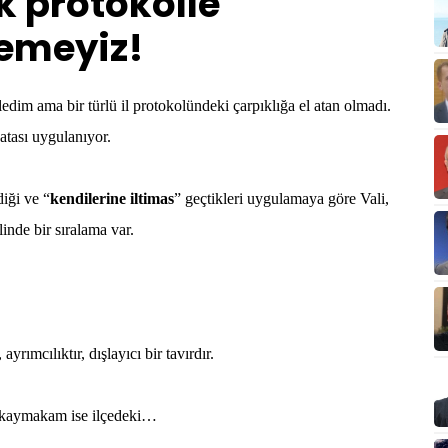
 protokolle
emeyiz!
dim ama bir türlü il protokolündeki çarpıklığa el atan olmadı.
atası uygulanıyor.
iği ve “
kendilerine iltimas
” geçtikleri uygulamaya göre Vali,
nde bir sıralama var.
yrımcılıktır, dışlayıcı bir tavırdır.
, kaymakam ise ilçedeki…