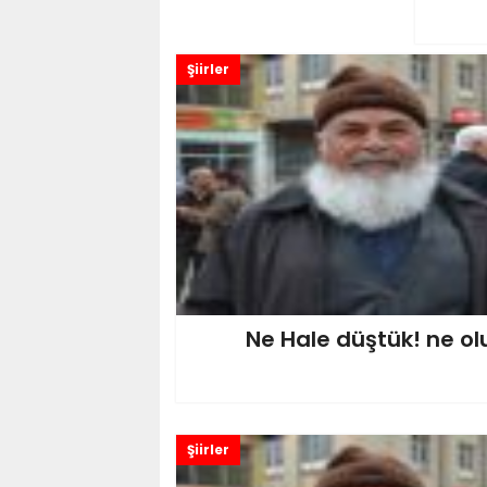
Şiirler
Ne Hale düştük! ne ol
Şiirler