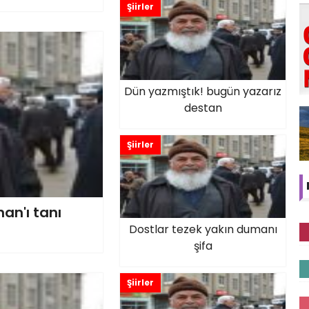
Şiirler
Dün yazmıştık! bugün yazarız
destan
Şiirler
han'ı tanı
Dostlar tezek yakın dumanı
şifa
Şiirler