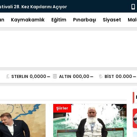
e: DEM Parti’nin Tarihi Sınavı
Milletvekil
an
Kaymakamlık
Eğitim
Pınarbaşı
Siyaset
Mal
STERLIN
0,0000
ALTIN
000,00
BİST
00.000
Şiirler