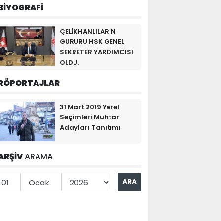
BİYOGRAFİ
ÇELİKHANLILARIN
GURURU HSK GENEL
SEKRETER YARDIMCISI
OLDU.
RÖPORTAJLAR
31 Mart 2019 Yerel
Seçimleri Muhtar
Adayları Tanıtımı
ARŞİV
ARAMA