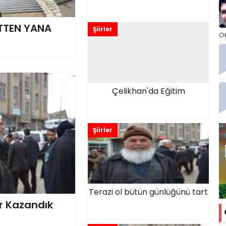
TTEN YANA
Şiirler
O
Çelikhan'da Eğitim
Şiirler
Terazi ol bütün günlüğünü tart
r Kazandık