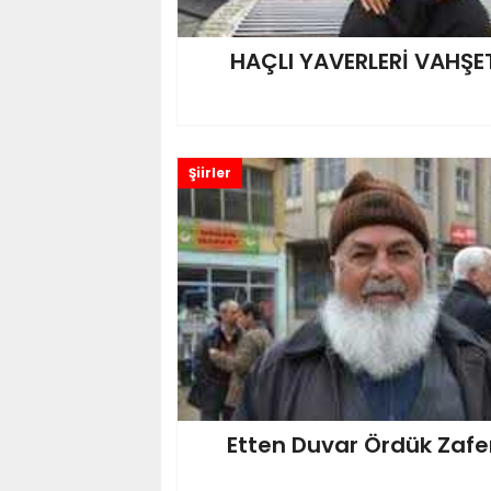
HAÇLI YAVERLERİ VAHŞE
Şiirler
Etten Duvar Ördük Zafe