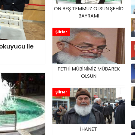
ON BEŞ TEMMUZ OLSUN ŞEHİD
BAYRAMI
Şiirler
ı okuyucu ile
FETHİ MÜBİNİMİZ MÜBAREK
OLSUN
Şiirler
İHANET