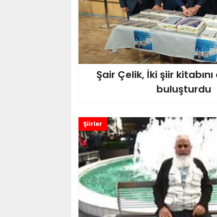
Şair Çelik, İki şiir kitabın
buluşturdu
Şiirler