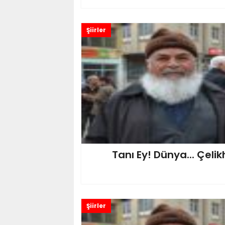
Şiirler
Tanı Ey! Dünya... Çelik
Şiirler