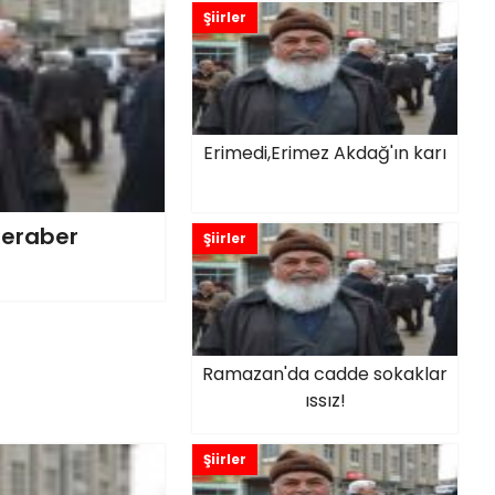
Şiirler
Erimedi,Erimez Akdağ'ın karı
 beraber
Şiirler
Ramazan'da cadde sokaklar
ıssız!
Şiirler