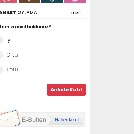
ANKET
OYLAMA
TÜMÜ
itemizi nasıl buldunuz?
İyi
Orta
Kötü