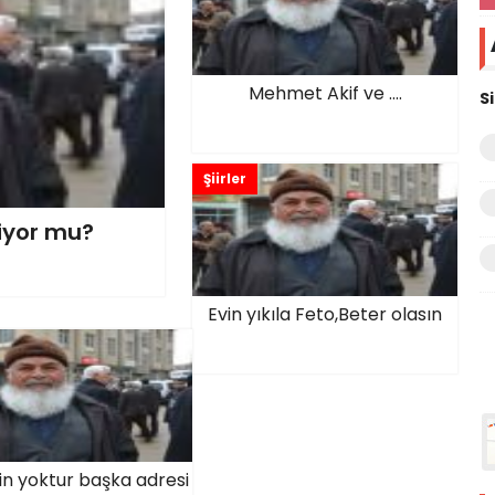
Mehmet Akif ve ....
S
Şiirler
şiyor mu?
Evin yıkıla Feto,Beter olasın
in yoktur başka adresi