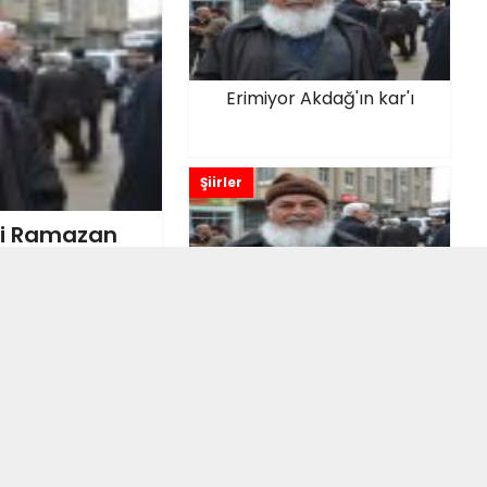
Erimiyor Akdağ'ın kar'ı
Şiirler
di Ramazan
Kalemime verdim. Senelik İzin
Şiirler