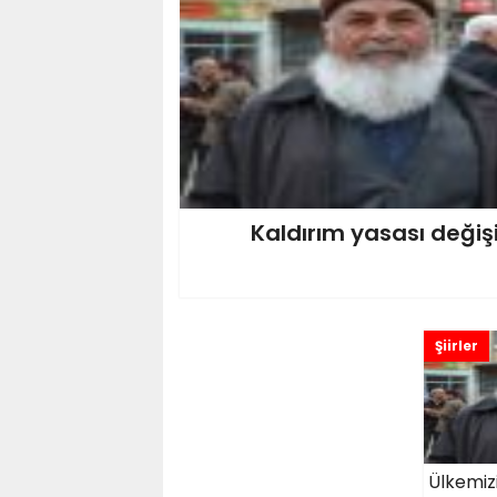
Kaldırım yasası deği
Şiirler
Ülkemiz