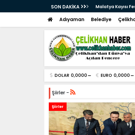
28. Kez Kapılarını Açıyor
SON DAKİKA
Vesayetten Siyaset
Adıyaman
Belediye
Çelikh
DOLAR
0,0000
EURO
0,0000
Şiirler -
Şiirler