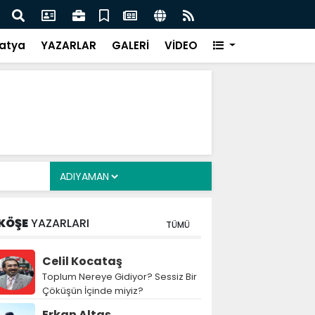
i Alkayış, Cibuti’de diplomatik temaslarda bulundu
Saad
takip
atya
YAZARLAR
GALERİ
VİDEO
KÖŞE
YAZARLARI
TÜMÜ
Celil Kocataş
Toplum Nereye Gidiyor? Sessiz Bir
Çöküşün İçinde miyiz?
Erkan Altaş