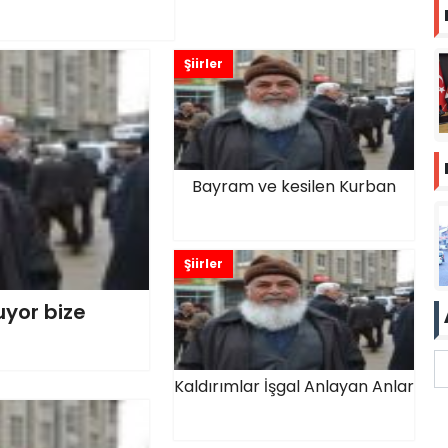
Şiirler
Bayram ve kesilen Kurban
Şiirler
uyor bize
Kaldırımlar İşgal Anlayan Anlar