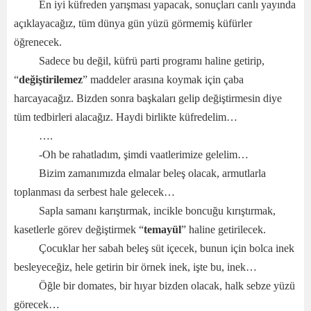
En iyi küfreden yarışması yapacak, sonuçları canlı yayında
açıklayacağız, tüm dünya gün yüzü görmemiş küfürler
öğrenecek.
Sadece bu değil, küfrü parti programı haline getirip,
“
değiştirilemez
” maddeler arasına koymak için çaba
harcayacağız. Bizden sonra başkaları gelip değiştirmesin diye
tüm tedbirleri alacağız. Haydi birlikte küfredelim…
….
-Oh be rahatladım, şimdi vaatlerimize gelelim…
Bizim zamanımızda elmalar beleş olacak, armutlarla
toplanması da serbest hale gelecek…
Sapla samanı karıştırmak, incikle boncuğu kırıştırmak,
kasetlerle görev değiştirmek “
temayül
” haline getirilecek.
Çocuklar her sabah beleş süt içecek, bunun için bolca inek
besleyeceğiz, hele getirin bir örnek inek, işte bu, inek…
Öğle bir domates, bir hıyar bizden olacak, halk sebze yüzü
görecek…