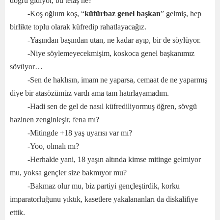
doğru gidiyor, bu telaş ne?
-Koş oğlum koş, “
küfürbaz genel başkan
” gelmiş, hep
birlikte toplu olarak küfredip rahatlayacağız.
-Yaşından başından utan, ne kadar ayıp, bir de söylüyor.
-Niye söylemeyecekmişim, koskoca genel başkanımız
sövüyor…
-Sen de haklısın, imam ne yaparsa, cemaat de ne yaparmış
diye bir atasözümüz vardı ama tam hatırlayamadım.
-Hadi sen de gel de nasıl küfrediliyormuş öğren, sövgü
hazinen zenginleşir, fena mı?
-Mitingde +18 yaş uyarısı var mı?
-Yoo, olmalı mı?
-Herhalde yani, 18 yaşın altında kimse mitinge gelmiyor
mu, yoksa gençler size bakmıyor mu?
-Bakmaz olur mu, biz partiyi gençleştirdik, korku
imparatorluğunu yıktık, kasetlere yakalananları da diskalifiye
ettik.