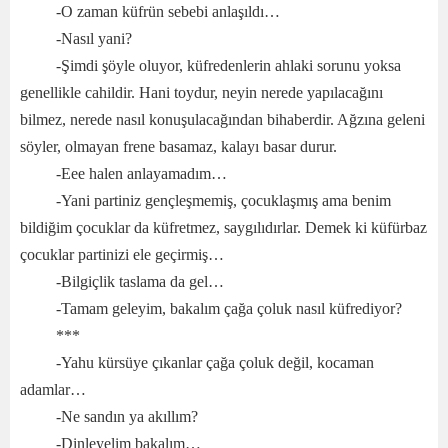
-O zaman küfrün sebebi anlaşıldı…
-Nasıl yani?
-Şimdi şöyle oluyor, küfredenlerin ahlaki sorunu yoksa
genellikle cahildir. Hani toydur, neyin nerede yapılacağını
bilmez, nerede nasıl konuşulacağından bihaberdir. Ağzına geleni
söyler, olmayan frene basamaz, kalayı basar durur.
-Eee halen anlayamadım…
-Yani partiniz gençleşmemiş, çocuklaşmış ama benim
bildiğim çocuklar da küfretmez, saygılıdırlar. Demek ki küfürbaz
çocuklar partinizi ele geçirmiş…
-Bilgiçlik taslama da gel…
-Tamam geleyim, bakalım çağa çoluk nasıl küfrediyor?
***
-Yahu kürsüye çıkanlar çağa çoluk değil, kocaman
adamlar…
-Ne sandın ya akıllım?
-Dinleyelim bakalım…