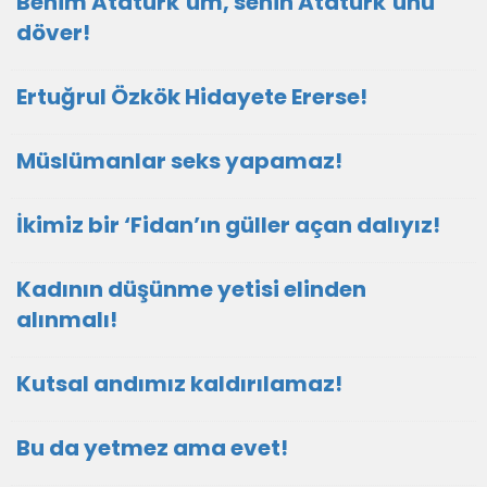
Benim Atatürk’üm, senin Atatürk’ünü
döver!
Ertuğrul Özkök Hidayete Ererse!
Müslümanlar seks yapamaz!
İkimiz bir ‘Fidan’ın güller açan dalıyız!
Kadının düşünme yetisi elinden
alınmalı!
Kutsal andımız kaldırılamaz!
Bu da yetmez ama evet!