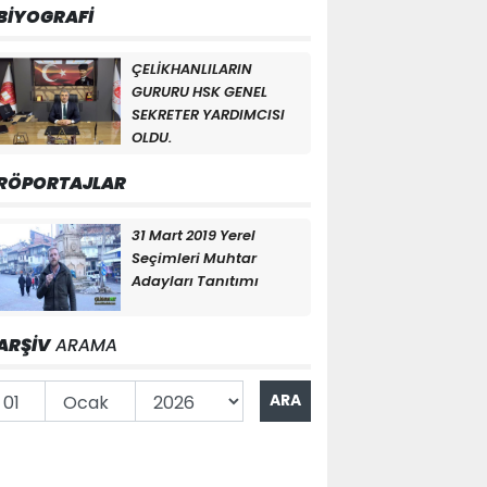
BİYOGRAFİ
ÇELİKHANLILARIN
GURURU HSK GENEL
SEKRETER YARDIMCISI
OLDU.
RÖPORTAJLAR
31 Mart 2019 Yerel
Seçimleri Muhtar
Adayları Tanıtımı
ARŞİV
ARAMA