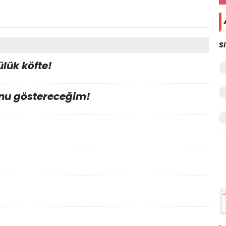
S
lük köfte!
nu göstereceğim!