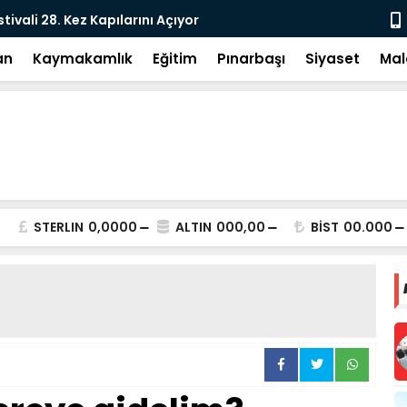
e: DEM Parti’nin Tarihi Sınavı
Milletvekil
an
Kaymakamlık
Eğitim
Pınarbaşı
Siyaset
Mal
STERLIN
0,0000
ALTIN
000,00
BİST
00.000