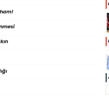
lham!
ünmesi
kın
ığı
…