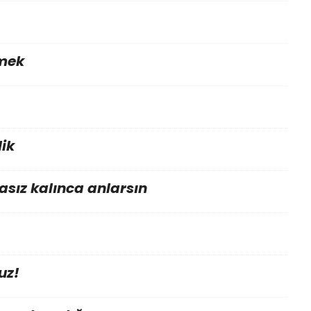
mek
ik
sız kalınca anlarsın
uz!