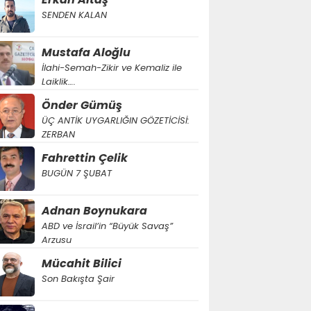
SENDEN KALAN
Mustafa Aloğlu
İlahi-Semah-Zikir ve Kemaliz ile
Laiklik….
Önder Gümüş
ÜÇ ANTİK UYGARLIĞIN GÖZETİCİSİ:
ZERBAN
Fahrettin Çelik
BUGÜN 7 ŞUBAT
Adnan Boynukara
ABD ve İsrail’in “Büyük Savaş”
Arzusu
Mücahit Bilici
Son Bakışta Şair