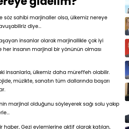
nereye gidelim?
söz sahibi marjinaller olsa, ülkemiz nereye
avuşabiliriz diye…
şayan insanlar olarak marjinallikle çok iyi
e her insanın marjinal bir yönünün olması
ki insanlarla, ülkemiz daha müreffeh olabilir.
lojide, müzikte, sanatın tüm dallarında başarı
ar.
nin marjinal olduğunu söyleyerek sağı solu yakıp
erle…
r haber, Gezi eylemlerine aktif olarak katılan,