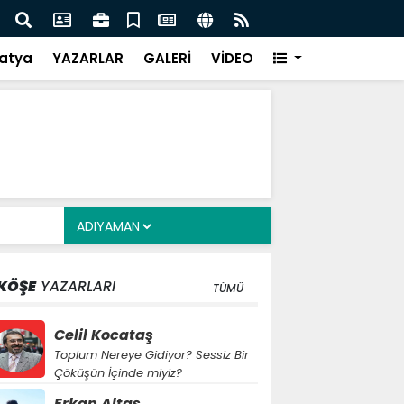
i Alkayış, Cibuti’de diplomatik temaslarda bulundu
Saad
takip
atya
YAZARLAR
GALERİ
VİDEO
KÖŞE
YAZARLARI
TÜMÜ
Celil Kocataş
Toplum Nereye Gidiyor? Sessiz Bir
Çöküşün İçinde miyiz?
Erkan Altaş