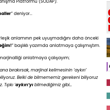
yanışma Platformu (SODAP).
naller
” deniyor…
erleşik anlamının pek uyuşmadığını daha önceki
ceğim!
” başlıklı yazımda anlatmaya çalışmıştım.
marjinalliği anlatmaya çalışayım;
na bırakırsak, marjinal kelimesinin ‘aykırı’
iliyoruz. Belki de bilmememiz gerekeni biliyoruz
 Tıpkı ‘
aykırı’yı
bilmediğimiz gibi…