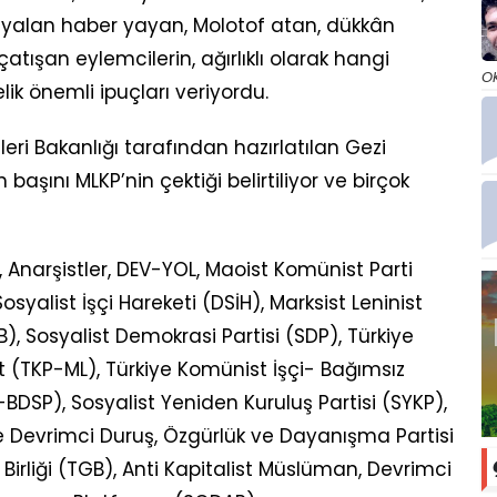
yalan haber yayan, Molotof atan, dükkân
tışan eylemcilerin, ağırlıklı olarak hangi
O
k önemli ipuçları veriyordu.
eri Bakanlığı tarafından hazırlatılan Gezi
aşını MLKP’nin çektiği belirtiliyor ve birçok
 Anarşistler, DEV-YOL, Maoist Komünist Parti
osyalist İşçi Hareketi (DSİH), Marksist Leninist
B), Sosyalist Demokrasi Partisi (SDP), Türkiye
st (TKP-ML), Türkiye Komünist İşçi- Bağımsız
-BDSP), Sosyalist Yeniden Kuruluş Partisi (SYKP),
e Devrimci Duruş, Özgürlük ve Dayanışma Partisi
 Birliği (TGB), Anti Kapitalist Müslüman, Devrimci