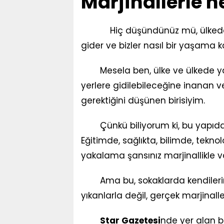
Marjinallerle 
Hiç düşündünüz mü, ülkede 
gider ve bizler nasıl bir yaşama k
Mesela ben, ülke ve ülkede ya
yerlere gidilebileceğine inanan v
gerektiğini düşünen birisiyim.
Çünkü biliyorum ki, bu yapıda
Eğitimde, sağlıkta, bilimde, tekno
yakalama şansınız marjinallikle v
Ama bu, sokaklarda kendileri
yıkanlarla değil, gerçek marjinall
Star Gazetesi
nde yer alan bi