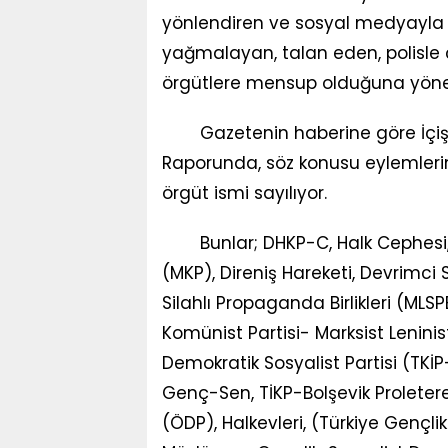
yönlendiren ve sosyal medyayla 
yağmalayan, talan eden, polisle ça
örgütlere mensup olduğuna yöneli
Gazetenin haberine göre İçişl
Raporunda, söz konusu eylemlerin b
örgüt ismi sayılıyor.
Bunlar; DHKP-C, Halk Cephesi,
(MKP), Direniş Hareketi, Devrimci S
Silahlı Propaganda Birlikleri (MLSP
Komünist Partisi- Marksist Lenini
Demokratik Sosyalist Partisi (TKİP
Genç-Sen, TİKP-Bolşevik Proleter
(ÖDP), Halkevleri, (Türkiye Gençlik