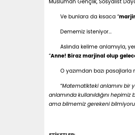
Müslüman Gençlik, Sosyalist Da
Ve bunlara da kısaca “
marji
Dememiz isteniyor…
Aslında kelime anlamıyla, y
“
Anne! Biraz marjinal olup gele
O yazımdan bazı pasajlarla 
“
Matematikteki anlamını bir ya
anlamında kullanıldığını hepimiz b
ama bilmemiz gerekeni bilmiyoruz.
ETİKETLER: