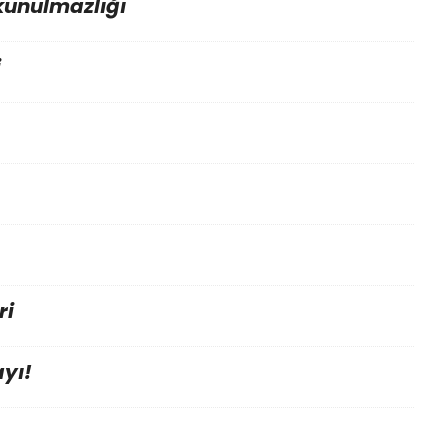
kunulmazlığı
i
ri
yı!