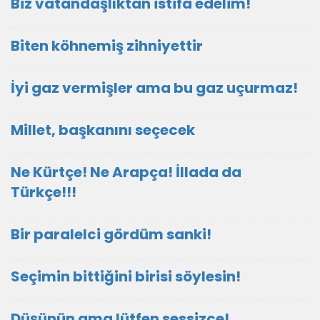
Biz vatandaşlıktan istifa edelim!
Biten köhnemiş zihniyettir
İyi gaz vermişler ama bu gaz uçurmaz!
Millet, başkanını seçecek
Ne Kürtçe! Ne Arapça! İllada da
Türkçe!!!
Bir paralelci gördüm sanki!
Seçimin bittiğini birisi söylesin!
Düşünün ama lütfen sessizce!