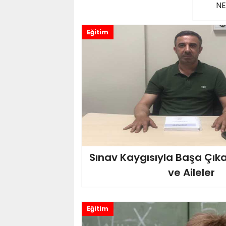
NE
Eğitim
Sınav Kaygısıyla Başa Çık
ve Aileler
Eğitim