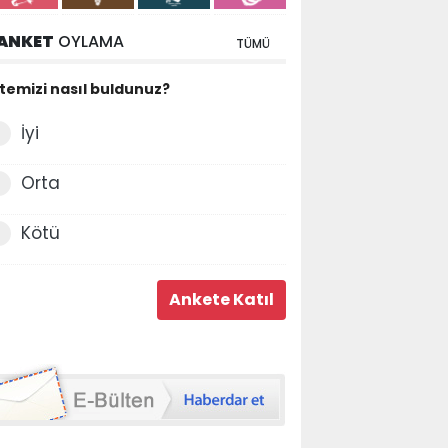
ANKET
OYLAMA
TÜMÜ
itemizi nasıl buldunuz?
İyi
Orta
Kötü