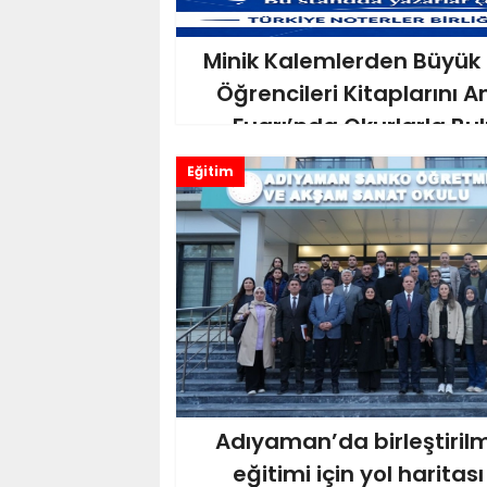
Minik Kalemlerden Büyük İ
Öğrencileri Kitaplarını 
Fuarı’nda Okurlarla Bu
Eğitim
Adıyaman’da birleştirilmi
eğitimi için yol haritası