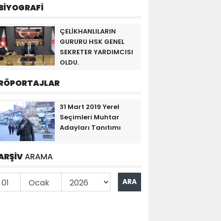
BİYOGRAFİ
ÇELİKHANLILARIN
GURURU HSK GENEL
SEKRETER YARDIMCISI
OLDU.
RÖPORTAJLAR
31 Mart 2019 Yerel
Seçimleri Muhtar
Adayları Tanıtımı
ARŞİV
ARAMA