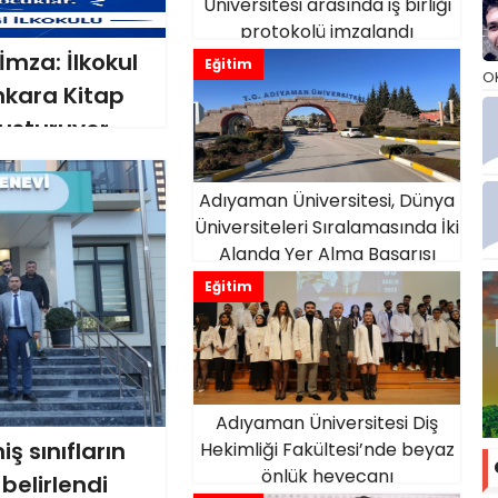
Üniversitesi arasında iş birliği
protokolü imzalandı
mza: İlkokul
Eğitim
O
Ankara Kitap
luşturuyor
Adıyaman Üniversitesi, Dünya
Üniversiteleri Sıralamasında İki
Alanda Yer Alma Başarısı
Gösterdi
Eğitim
Adıyaman Üniversitesi Diş
ş sınıfların
Hekimliği Fakültesi’nde beyaz
önlük heyecanı
 belirlendi