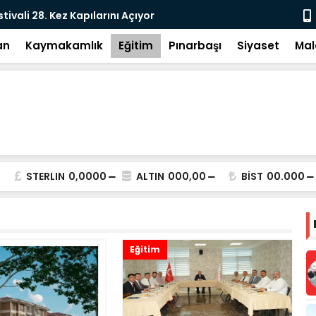
e: DEM Parti’nin Tarihi Sınavı
Milletvekil
an
Kaymakamlık
Eğitim
Pınarbaşı
Siyaset
Mal
STERLIN
0,0000
ALTIN
000,00
BİST
00.000
Eğitim