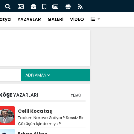
i Alkayış, Cibuti’de diplomatik temaslarda bulundu
Saad
takip
atya
YAZARLAR
GALERİ
VİDEO
KÖŞE
YAZARLARI
TÜMÜ
Celil Kocataş
Toplum Nereye Gidiyor? Sessiz Bir
Çöküşün İçinde miyiz?
Erkan Altaş