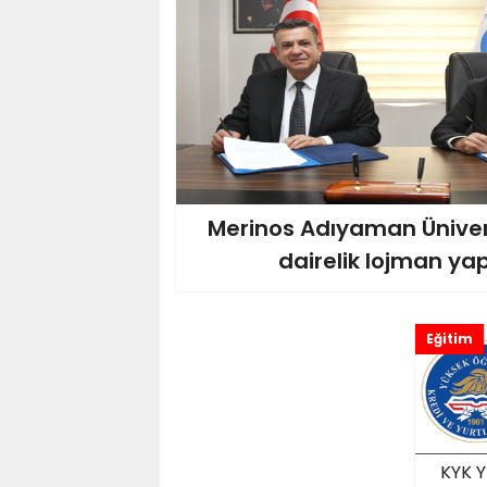
Merinos Adıyaman Üniver
dairelik lojman y
Eğitim
KYK 