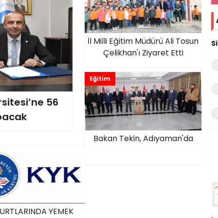
İl Milli Eğitim Müdürü Ali Tosun
S
Çelikhan'ı Ziyaret Etti
Eğitim
sitesi’ne 56
apacak
Bakan Tekin, Adıyaman'da
YURTLARINDA YEMEK