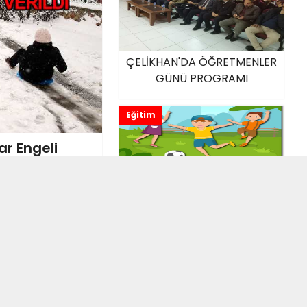
ÇELİKHAN'DA ÖĞRETMENLER
GÜNÜ PROGRAMI
Eğitim
ar Engeli
Anaokulundan "Hayat Bir
Oyundur" Projesi
Eğitim