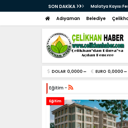
28. Kez Kapılarını Açıyor
SON DAKİKA
Vesayetten Siyaset
Adıyaman
Belediye
Çelikh
DOLAR
0,0000
EURO
0,0000
Eğitim -
Eğitim