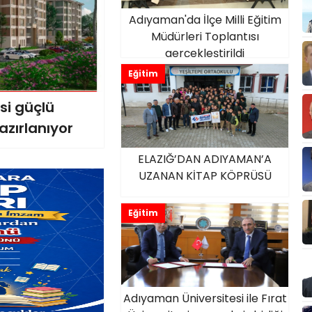
Adıyaman'da İlçe Milli Eğitim
Müdürleri Toplantısı
gerçekleştirildi
Eğitim
si güçlü
azırlanıyor
ELAZIĞ’DAN ADIYAMAN’A
UZANAN KİTAP KÖPRÜSÜ
Eğitim
Adıyaman Üniversitesi ile Fırat