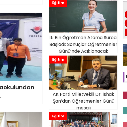
Eğitim
15 Bin Öğretmen Atama Süreci
Başladı: Sonuçlar Öğretmenler
Günü’nde Açıklanacak
Eğitim
taokulundan
AK Parti Milletvekili Dr. İshak
.
Şan’dan Öğretmenler Günü
mesajı
Eğitim