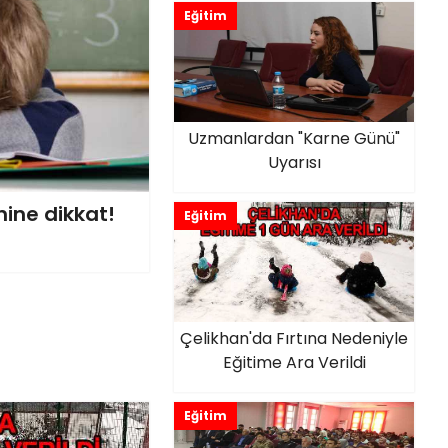
Eğitim
Uzmanlardan "Karne Günü"
Uyarısı
nine dikkat!
Eğitim
Çelikhan'da Fırtına Nedeniyle
Eğitime Ara Verildi
Eğitim