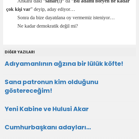
Ankara’daki “
saflar(!)”
da “
Bu adamı isteyen ne kadar
çok kişi var
” deyip, aday ediyor…
Sonra da bize dayatılana oy vermemiz isteniyor…
Ne kadar demokratik değil mi?
DİĞER YAZILARI
Adıyamanlının ağzına bir lülük köfte!
Sana patronun kim olduğunu
göstereceğim!
Yeni Kabine ve Hulusi Akar
Cumhurbaşkanı adayları…