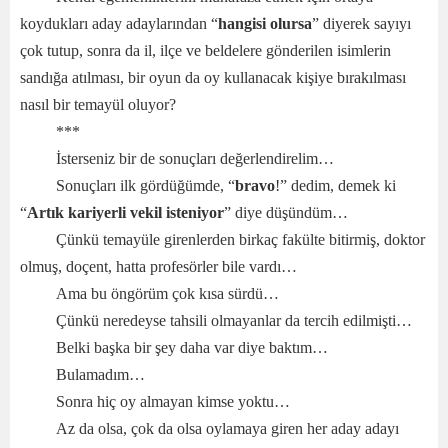
koydukları aday adaylarından “
hangisi olursa
” diyerek sayıyı
çok tutup, sonra da il, ilçe ve beldelere gönderilen isimlerin
sandığa atılması, bir oyun da oy kullanacak kişiye bırakılması
nasıl bir temayül oluyor?
***
İsterseniz bir de sonuçları değerlendirelim…
Sonuçları ilk gördüğümde, “
bravo
!” dedim, demek ki
“
Artık kariyerli vekil isteniyor
” diye düşündüm…
Çünkü temayüle girenlerden birkaç fakülte bitirmiş, doktor
olmuş, doçent, hatta profesörler bile vardı…
Ama bu öngörüm çok kısa sürdü…
Çünkü neredeyse tahsili olmayanlar da tercih edilmişti…
Belki başka bir şey daha var diye baktım…
Bulamadım…
Sonra hiç oy almayan kimse yoktu…
Az da olsa, çok da olsa oylamaya giren her aday adayı