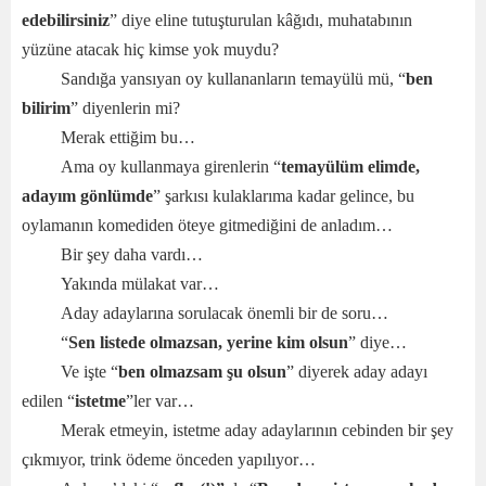
edebilirsiniz
” diye eline tutuşturulan kâğıdı, muhatabının
yüzüne atacak hiç kimse yok muydu?
Sandığa yansıyan oy kullananların temayülü mü, “
ben
bilirim
” diyenlerin mi?
Merak ettiğim bu…
Ama oy kullanmaya girenlerin “
temayülüm elimde,
adayım gönlümde
” şarkısı kulaklarıma kadar gelince, bu
oylamanın komediden öteye gitmediğini de anladım…
Bir şey daha vardı…
Yakında mülakat var…
Aday adaylarına sorulacak önemli bir de soru…
“
Sen listede olmazsan, yerine kim olsun
” diye…
Ve işte “
ben olmazsam şu olsun
” diyerek aday adayı
edilen “
istetme
”ler var…
Merak etmeyin, istetme aday adaylarının cebinden bir şey
çıkmıyor, trink ödeme önceden yapılıyor…