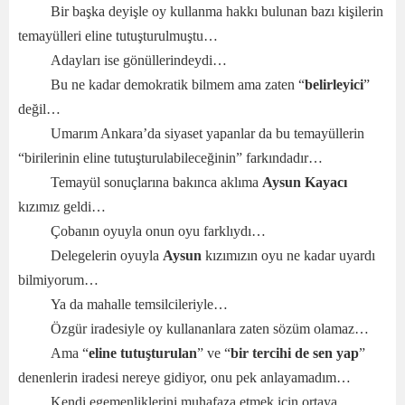
Bir başka deyişle oy kullanma hakkı bulunan bazı kişilerin
temayülleri eline tutuşturulmuştu…
Adayları ise gönüllerindeydi…
Bu ne kadar demokratik bilmem ama zaten “
belirleyici
”
değil…
Umarım Ankara’da siyaset yapanlar da bu temayüllerin
“birilerinin eline tutuşturulabileceğinin” farkındadır…
Temayül sonuçlarına bakınca aklıma
Aysun Kayacı
kızımız geldi…
Çobanın oyuyla onun oyu farklıydı…
Delegelerin oyuyla
Aysun
kızımızın oyu ne kadar uyardı
bilmiyorum…
Ya da mahalle temsilcileriyle…
Özgür iradesiyle oy kullananlara zaten sözüm olamaz…
Ama “
eline tutuşturulan
” ve “
bir tercihi de sen yap
”
denenlerin iradesi nereye gidiyor, onu pek anlayamadım…
Kendi egemenliklerini muhafaza etmek için ortaya