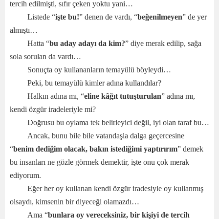
tercih edilmişti, sıfır çeken yoktu yani…
Listede “
işte bu!
” denen de vardı, “
beğenilmeyen
” de yer
almıştı…
Hatta “
bu aday adayı da kim?
” diye merak edilip, sağa
sola sorulan da vardı…
Sonuçta oy kullananların temayülü böyleydi…
Peki, bu temayülü kimler adına kullandılar?
Halkın adına mı, “
eline kâğıt tutuşturulan
” adına mı,
kendi özgür iradeleriyle mi?
Doğrusu bu oylama tek belirleyici değil, iyi olan taraf bu…
Ancak, bunu bile bile vatandaşla dalga geçercesine
“
benim dediğim olacak, bakın istediğimi yaptırırım
” demek
bu insanları ne gözle görmek demektir, işte onu çok merak
ediyorum.
Eğer her oy kullanan kendi özgür iradesiyle oy kullanmış
olsaydı, kimsenin bir diyeceği olamazdı…
Ama “
bunlara oy vereceksiniz, bir kişiyi de tercih