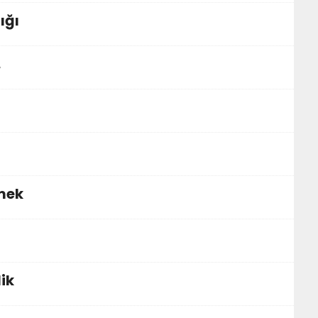
ığı
…
mek
ik