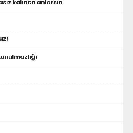
sız kalınca anlarsın
uz!
kunulmazlığı