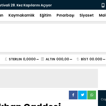
e: DEM Parti’nin Tarihi Sınavı
Milletvekil
an
Kaymakamlık
Eğitim
Pınarbaşı
Siyaset
Mal
STERLIN
0,0000
ALTIN
000,00
BİST
00.000
Cop