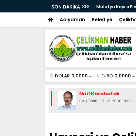
28. Kez Kapılarını Açıyor
SON DAKİKA
Vesayetten Siyaset
Adıyaman
Belediye
Çelikh
DOLAR
0,0000
EURO
0,0000
Naif Karabatak
Giriş Tarihi : 17-12-2008 01:00