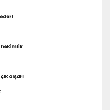
 eder!
 hekimlik
çık dışarı
k