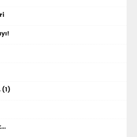
ri
yı!
 (1)
k…