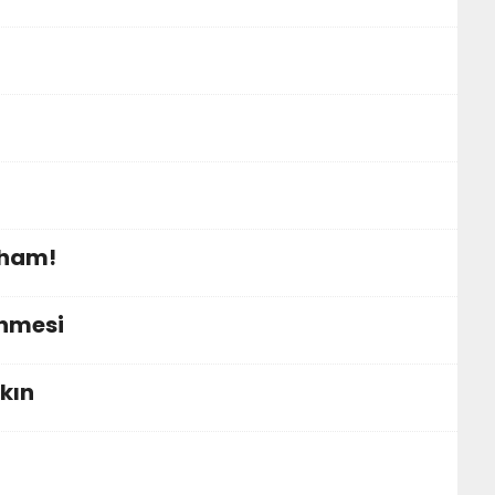
lham!
ünmesi
kın