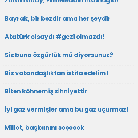
Zoraki aday; Ekmeleddin İhsanoğlu!
Bayrak, bir bezdir ama her şeydir
Atatürk olsaydı #gezi olmazdı!
Siz buna özgürlük mü diyorsunuz?
Biz vatandaşlıktan istifa edelim!
Biten köhnemiş zihniyettir
İyi gaz vermişler ama bu gaz uçurmaz!
Millet, başkanını seçecek