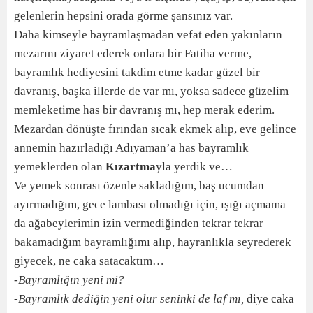
gelenlerin hepsini orada görme şansınız var.
Daha kimseyle bayramlaşmadan vefat eden yakınların
mezarını ziyaret ederek onlara bir Fatiha verme,
bayramlık hediyesini takdim etme kadar güzel bir
davranış, başka illerde de var mı, yoksa sadece güzelim
memleketime has bir davranış mı, hep merak ederim.
Mezardan dönüşte fırından sıcak ekmek alıp, eve gelince
annemin hazırladığı Adıyaman’a has bayramlık
yemeklerden olan
Kızartma
yla yerdik ve…
Ve yemek sonrası özenle sakladığım, baş ucumdan
ayırmadığım, gece lambası olmadığı için, ışığı açmama
da ağabeylerimin izin vermediğinden tekrar tekrar
bakamadığım bayramlığımı alıp, hayranlıkla seyrederek
giyecek, ne caka satacaktım…
-Bayramlığın yeni mi?
-Bayramlık dediğin yeni olur seninki de laf mı,
diye caka