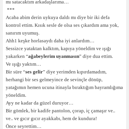
mı satacaktım arkadaşlarıma…
***
Acaba abim derin uykuya daldı mı diye bir iki defa
kontrol ettim. Kısık sesle de olsa ses çıkardım ama yok,
sanırım uyumuş.
Ahh1 keşke horlasaydı daha iyi anlardım…
Sessizce yataktan kalktım, kapıya yöneldim ve ışığı
yakarken “
ağabeylerim uyanmasın
” diye dua ettim.
Ve ışığı yaktım…
Bir süre “
ses gelir
” diye yerimden kıpırdamadım,
herhangi bir ses gelmeyince de sevinçle dönüp,
yatağımın hemen ucuna itinayla bıraktığım bayramlığıma
yöneldim.
Ayy ne kadar da güzel duruyor…
Bir gömlek, bir kadife pantolon, çorap, iç çamaşır ve..
ve.. ve gıcır gıcır ayakkabı, hem de kundura!
Önce seyrettim…