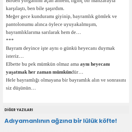
Birden yorganımı açan annem, ilginç bir manzarayla
karşılaştı, ben bile şaşırdım.
Meğer gece kunduramı giyinip, bayramlık gömlek ve
pantolonumu alınca öylece uyuyakalmışım,
bayramlıklarıma sarılarak hem de…
***
Bayram deyince işte aynı o günkü heyecanı duymak
isteriz…
Elbette bu pek mümkün olmaz ama
aynı heyecanı
yaşatmak her zaman mümkün
dür…
Hele bayramlığı olmayana bir bayramlık alın ve sonrasını
siz düşünün…
DİĞER YAZILARI
Adıyamanlının ağzına bir lülük köfte!