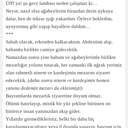
Üfff ya! şu gece lambası neden çalışmaz ki…
Neyse, nasıl olsa ağabeylerim birazdan derin uykuya
dalar, ben de tekrar ışığı yakardım. Öylece bekledim,
uyuyormuş gibi yapıp hayallere daldım…
***
Sabah olacak, erkenden kalkacaktım. Abdestimi alıp,
babamla birlikte camiye gidecektik.
Namazdan sonra yine babam ve ağabeylerimle birlikte
mezarlığın yolunu tutacak, her zamanki ilk uğrak yerimiz
olan rahmetli ninem ve kardeşimin mezarını ziyaret
edecektik. (
daha sonra ninem ve kardeşimin hemen
yanına dedemin mezarı da eklenmişti
)
Bayramlarda mezarlık ziyaretine doyum olmaz.
Ölümü hatırlayıp, mistik bir yüz şekline bürünen on
binlerce insan yanınızdan akıp gider.
Yıllardır görmedikleriniz, belki bir daha hiç
karşılaşmayacağınız veya il dışında yaşayıp, bayram için