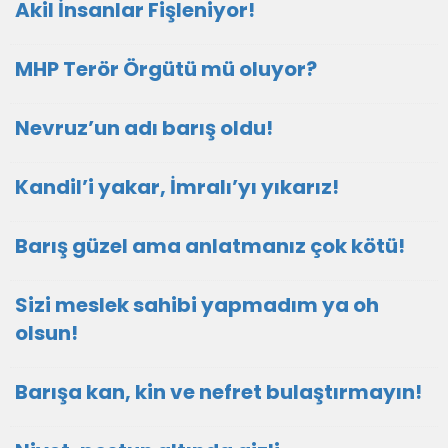
Akil İnsanlar Fişleniyor!
MHP Terör Örgütü mü oluyor?
Nevruz’un adı barış oldu!
Kandil’i yakar, İmralı’yı yıkarız!
Barış güzel ama anlatmanız çok kötü!
Sizi meslek sahibi yapmadım ya oh
olsun!
Barışa kan, kin ve nefret bulaştırmayın!