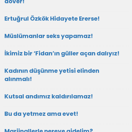
döver!
Ertuğrul Özkök Hidayete Ererse!
Müslümanlar seks yapamaz!
İkimiz bir ‘Fidan’ın güller açan dalıyız!
Kadının düşünme yetisi elinden
alınmalı!
Kutsal andımız kaldırılamaz!
Bu da yetmez ama evet!
Marjinallerle nereye gidelim?