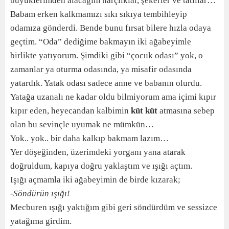
büyüklerimden alacağım harçlıklar, şekerler ve tatlılar…
Babam erken kalkmamızı sıkı sıkıya tembihleyip
odamıza gönderdi. Bende bunu fırsat bilere hızla odaya
geçtim. “Oda” dediğime bakmayın iki ağabeyimle
birlikte yatıyorum. Şimdiki gibi “çocuk odası” yok, o
zamanlar ya oturma odasında, ya misafir odasında
yatardık. Yatak odası sadece anne ve babanın olurdu.
Yatağa uzanalı ne kadar oldu bilmiyorum ama içimi kıpır
kıpır eden, heyecandan kalbimin
küt küt
atmasına sebep
olan bu sevinçle uyumak ne mümkün…
Yok.. yok.. bir daha kalkıp bakmam lazım…
Yer döşeğinden, üzerimdeki yorganı yana atarak
doğruldum, kapıya doğru yaklaştım ve ışığı açtım.
Işığı açmamla iki ağabeyimin de birde kızarak;
-Söndürün ışığı!
Mecburen ışığı yaktığım gibi geri söndürdüm ve sessizce
yatağıma girdim.