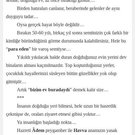
semtte, doğduğu ev, az önce bıraktığı gibidir…
Birden hatıraları canlanır, beraberinde gelenler de aynı
duyguyu tadar…
Oysa gerçek hayat böyle değildir…
Bırakın 50-60 yılı, birkaç yıl sonra semtinizin çok farklı bir
kimliğe büründüğünü görme durumunda kalabilirsiniz. Hele bu
“
para eden
” bir varoş semtiyse…
Yıkıldı yıkılacak halde duran doğduğunuz evin yerini dev
binaların alması kaçınılmazdır. Top koşturduğunuz yerler,
çocukluk hayallerinizi süsleyen bütün güzellikler yok olup
gitmiştir…
Artık “
bizim ev buradaydı
” demek kalır size…
***
İnsanın doğduğu yeri bilmesi, hele uzun bir hasretlik
çekmişse de, oraları ziyaret etmesi gibisi yoktur…
Ya insanlığın başladığı nokta…
Hazreti
Âdem
peygamber ile
Havva
anamızın yasak