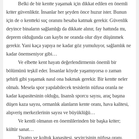
Belki de bir kentte yaşamak için dikkat edilen en önemli
kriter güvenliktir. İnsanlar her şeyden önce huzur ister. Bunun
için de o kentteki suç oranını hesaba katmak gerekir. Güvenlik
deyince binaların sağlamlığı da dikkate alınır, fay hattında mı,
deprem olduğunda can kaybı ne oranda olur diye düşünmek
gerekir. Yani kaça yapıya ne kadar göz yumuluyor, sağlamlık ne
kadar önemseniyor gibi…
Ve elbette kent hayatı değerlendirmenin önemli bir
bölümünü teşkil eder. İnsanlar köyde yaşamıyorsa o zaman
şehirli gibi yaşamak nasıl ona bakmak gerekir. Bir kentte neler
olmalı. Mesela spor yapılabilecek tesislerin nüfusa oranla ne
kadar kapasitesinin olduğu, lisanslı sporcu sayısı, araç başına
düşen kaza sayısı, ormanlık alanların kente oranı, hava kalitesi,
alışveriş merkezlerinin sayısı ve büyüklüğü…
Ve kentli olmanın en önemlilerinden bir başka kriter;
kültür sanat…
Tiyatro ve koltuk kapasitesi, seyircisinin nüfusa oranı,