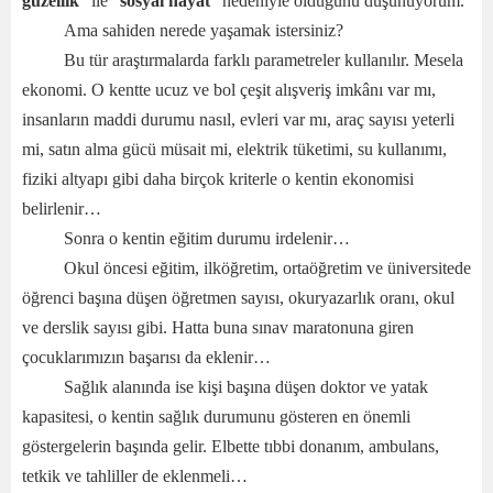
güzellik
” ile “
sosyal hayat
” nedeniyle olduğunu düşünüyorum.
Ama sahiden nerede yaşamak istersiniz?
Bu tür araştırmalarda farklı parametreler kullanılır. Mesela
ekonomi. O kentte ucuz ve bol çeşit alışveriş imkânı var mı,
insanların maddi durumu nasıl, evleri var mı, araç sayısı yeterli
mi, satın alma gücü müsait mi, elektrik tüketimi, su kullanımı,
fiziki altyapı gibi daha birçok kriterle o kentin ekonomisi
belirlenir…
Sonra o kentin eğitim durumu irdelenir…
Okul öncesi eğitim, ilköğretim, ortaöğretim ve üniversitede
öğrenci başına düşen öğretmen sayısı, okuryazarlık oranı, okul
ve derslik sayısı gibi. Hatta buna sınav maratonuna giren
çocuklarımızın başarısı da eklenir…
Sağlık alanında ise kişi başına düşen doktor ve yatak
kapasitesi, o kentin sağlık durumunu gösteren en önemli
göstergelerin başında gelir. Elbette tıbbi donanım, ambulans,
tetkik ve tahliller de eklenmeli…