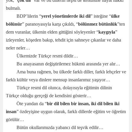
yok, “
çok dil
” var ve bu dillerin hepsi de kendisine hayat hakkı
bulmalı.
BDP’lilerin “
yerel yönetimlerde iki dil
” isteğine “
ülke
bölünür
” paranoyasıyla karşı çıkıldı, “
bölünmez bütünlük
”ten
dem vuranlar, ülkenin elden gittiğini söyleyenler “
kaygıyla
”
izleyenler, köşeden bakıp, tehdit için sahneye çıkanlar ve daha
neler neler…
Ülkemizde Türkçe resmi dildir…
Bu anayasanın değiştirilemez hükmü arasında yer alır…
Ama buna rağmen, bu ülkede farklı diller, farklı lehçeler ve
farklı kültür veya dinlere mensup insanlarımız yaşıyor…
Türkçe resmi dil olunca, dolayısıyla eğitimin dilinin
Türkçe olduğu gerçeği de kendisini gösterir…
Öte yandan da “
bir dil bilen bir insan, iki dil bilen iki
insan
” özdeyişine uygun olarak, farklı dillerde eğitim ve öğretim
görülür…
Bütün okullarımızda yabancı dil teşvik edilir…