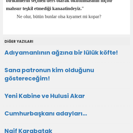
birikimlerin seçmeli ders olarak okutulmasının hiçbir
mahsur teşkil etmediği kanaatindeyiz.
”
Ne olur, bütün bunlar olsa kıyamet mi kopar?
DİĞER YAZILARI
Adıyamanlının ağzına bir lülük köfte!
Sana patronun kim olduğunu
göstereceğim!
Yeni Kabine ve Hulusi Akar
Cumhurbaşkanı adayları…
Naif Karabatak