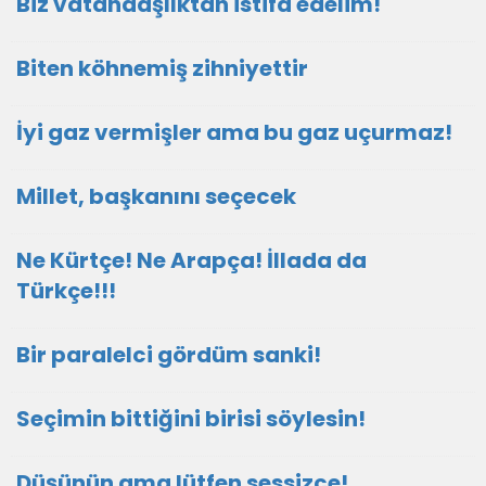
Biz vatandaşlıktan istifa edelim!
Biten köhnemiş zihniyettir
İyi gaz vermişler ama bu gaz uçurmaz!
Millet, başkanını seçecek
Ne Kürtçe! Ne Arapça! İllada da
Türkçe!!!
Bir paralelci gördüm sanki!
Seçimin bittiğini birisi söylesin!
Düşünün ama lütfen sessizce!