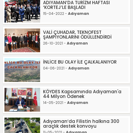
ADIYAMAN’DA TURİZM HAFTASI
‘KORTEJ’LE BAŞLADI
15-04-2022 -
Adıyaman
VALİ ÇUHADAR, TEKNOFEST
ŞAMPİYONLARINI ÖDÜLLENDİRDİ
26-10-2021 -
Adıyaman
İNLİCE BU OLAY İLE ÇALKALANIYOR
04-06-2021 -
Adıyaman
KÖYDES Kapsamında Adıyaman'a
44 Milyon Ödenek
14-05-2021 -
Adıyaman
Adıyaman’da Filistin halkına 300
araçlık destek konvoyu
11-05-2021 -
Adıyaman