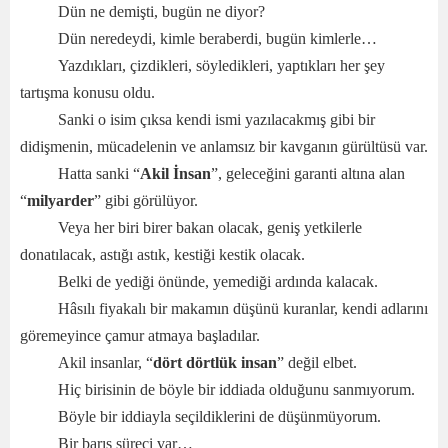
Dün ne demişti, bugün ne diyor?
Dün neredeydi, kimle beraberdi, bugün kimlerle…
Yazdıkları, çizdikleri, söyledikleri, yaptıkları her şey
tartışma konusu oldu.
Sanki o isim çıksa kendi ismi yazılacakmış gibi bir
didişmenin, mücadelenin ve anlamsız bir kavganın gürültüsü var.
Hatta sanki “
Akil İnsan
”, geleceğini garanti altına alan
“
milyarder
” gibi görülüyor.
Veya her biri birer bakan olacak, geniş yetkilerle
donatılacak, astığı astık, kestiği kestik olacak.
Belki de yediği önünde, yemediği ardında kalacak.
Hâsılı fiyakalı bir makamın düşünü kuranlar, kendi adlarını
göremeyince çamur atmaya başladılar.
Akil insanlar, “
dört dörtlük insan
” değil elbet.
Hiç birisinin de böyle bir iddiada olduğunu sanmıyorum.
Böyle bir iddiayla seçildiklerini de düşünmüyorum.
Bir barış süreci var…