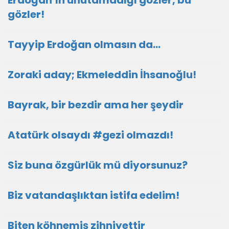
Erdoğan’ın unutamadığı gözler, bu
gözler!
Tayyip Erdoğan olmasın da…
Zoraki aday; Ekmeleddin İhsanoğlu!
Bayrak, bir bezdir ama her şeydir
Atatürk olsaydı #gezi olmazdı!
Siz buna özgürlük mü diyorsunuz?
Biz vatandaşlıktan istifa edelim!
Biten köhnemiş zihniyettir