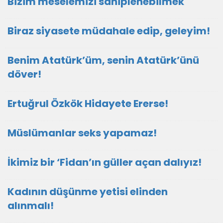
Bizim meselemizi sahiplenebilmek
Biraz siyasete müdahale edip, geleyim!
Benim Atatürk’üm, senin Atatürk’ünü
döver!
Ertuğrul Özkök Hidayete Ererse!
Müslümanlar seks yapamaz!
İkimiz bir ‘Fidan’ın güller açan dalıyız!
Kadının düşünme yetisi elinden
alınmalı!