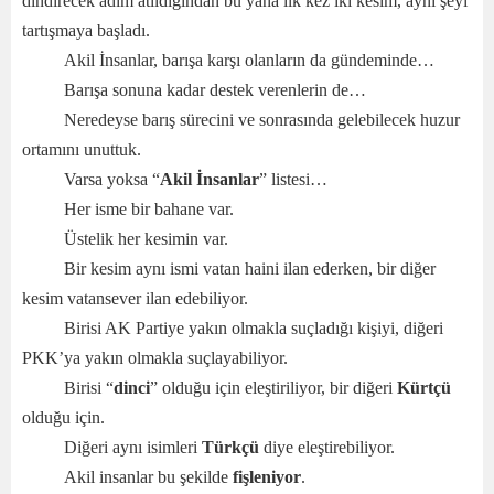
dindirecek adım atıldığından bu yana ilk kez iki kesim, aynı şeyi
tartışmaya başladı.
Akil İnsanlar, barışa karşı olanların da gündeminde…
Barışa sonuna kadar destek verenlerin de…
Neredeyse barış sürecini ve sonrasında gelebilecek huzur
ortamını unuttuk.
Varsa yoksa “
Akil İnsanlar
” listesi…
Her isme bir bahane var.
Üstelik her kesimin var.
Bir kesim aynı ismi vatan haini ilan ederken, bir diğer
kesim vatansever ilan edebiliyor.
Birisi AK Partiye yakın olmakla suçladığı kişiyi, diğeri
PKK’ya yakın olmakla suçlayabiliyor.
Birisi “
dinci
” olduğu için eleştiriliyor, bir diğeri
Kürtçü
olduğu için.
Diğeri aynı isimleri
Türkçü
diye eleştirebiliyor.
Akil insanlar bu şekilde
fişleniyor
.