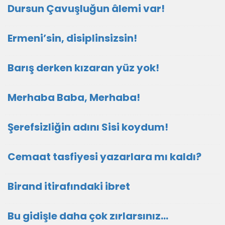
Dursun Çavuşluğun âlemi var!
Ermeni’sin, disiplinsizsin!
Barış derken kızaran yüz yok!
Merhaba Baba, Merhaba!
Şerefsizliğin adını Sisi koydum!
Cemaat tasfiyesi yazarlara mı kaldı?
Birand itirafındaki ibret
Bu gidişle daha çok zırlarsınız…