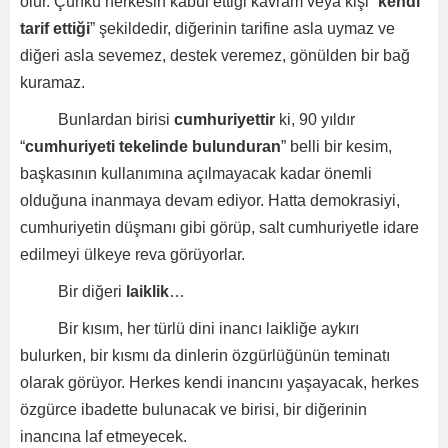
olur. Çünkü herkesin kabul ettiği kavram veya kişi “
kendi
tarif ettiği
” şekildedir, diğerinin tarifine asla uymaz ve
diğeri asla sevemez, destek veremez, gönülden bir bağ
kuramaz.
Bunlardan birisi
cumhuriyettir
ki, 90 yıldır
“
cumhuriyeti tekelinde bulunduran
” belli bir kesim,
başkasının kullanımına açılmayacak kadar önemli
olduğuna inanmaya devam ediyor. Hatta demokrasiyi,
cumhuriyetin düşmanı gibi görüp, salt cumhuriyetle idare
edilmeyi ülkeye reva görüyorlar.
Bir diğeri
laiklik
…
Bir kısım, her türlü dini inancı laikliğe aykırı
bulurken, bir kısmı da dinlerin özgürlüğünün teminatı
olarak görüyor. Herkes kendi inancını yaşayacak, herkes
özgürce ibadette bulunacak ve birisi, bir diğerinin
inancına laf etmeyecek.