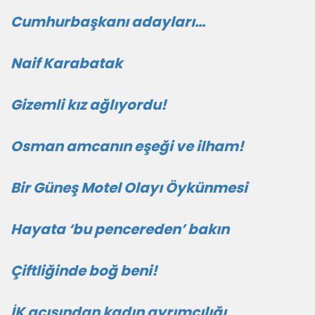
Cumhurbaşkanı adayları…
Naif Karabatak
Gizemli kız ağlıyordu!
Osman amcanın eşeği ve ilham!
Bir Güneş Motel Olayı Öykünmesi
Hayata ‘bu pencereden’ bakın
Çiftliğinde boğ beni!
İK açısından kadın ayrımcılığı