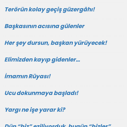
Terörün kolay geçiş güzergâhı!
Başkasının acısına gülenler
Her şey dursun, başkan yürüyecek!
Elimizden kayıp gidenler…
İmamın Rüyası!
Ucu dokunmaya başladı!
Yargı ne işe yarar ki?
Dün “biz” eziliyorduk, bugün “bizler”