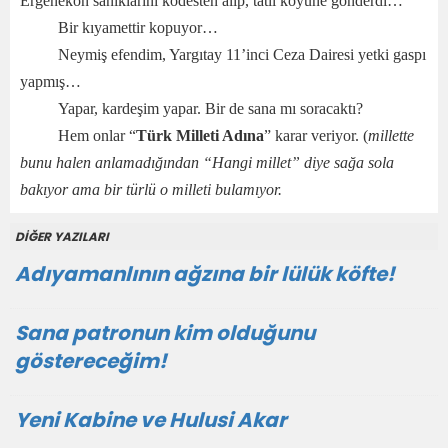
Ergenekon sanıklarını kodesten alıp, tatil köyüne gönderdi…
Bir kıyamettir kopuyor…
Neymiş efendim, Yargıtay 11’inci Ceza Dairesi yetki gaspı
yapmış…
Yapar, kardeşim yapar. Bir de sana mı soracaktı?
Hem onlar “
Türk Milleti Adına
” karar veriyor. (
millette
bunu halen anlamadığından “Hangi millet” diye sağa sola
bakıyor ama bir türlü o milleti bulamıyor.
DİĞER YAZILARI
Adıyamanlının ağzına bir lülük köfte!
Sana patronun kim olduğunu
göstereceğim!
Yeni Kabine ve Hulusi Akar