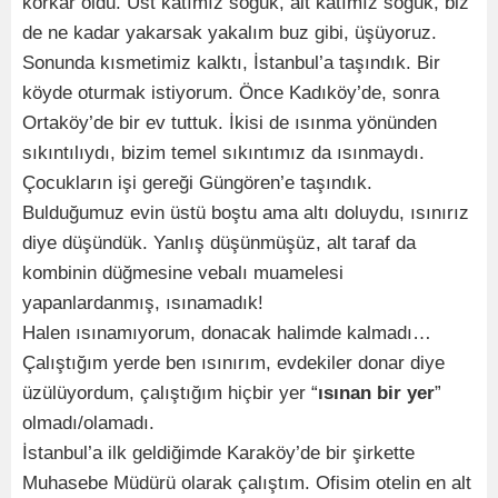
korkar oldu. Üst katımız soğuk, alt katımız soğuk, biz
de ne kadar yakarsak yakalım buz gibi, üşüyoruz.
Sonunda kısmetimiz kalktı, İstanbul’a taşındık. Bir
köyde oturmak istiyorum. Önce Kadıköy’de, sonra
Ortaköy’de bir ev tuttuk. İkisi de ısınma yönünden
sıkıntılıydı, bizim temel sıkıntımız da ısınmaydı.
Çocukların işi gereği Güngören’e taşındık.
Bulduğumuz evin üstü boştu ama altı doluydu, ısınırız
diye düşündük. Yanlış düşünmüşüz, alt taraf da
kombinin düğmesine vebalı muamelesi
yapanlardanmış, ısınamadık!
Halen ısınamıyorum, donacak halimde kalmadı…
Çalıştığım yerde ben ısınırım, evdekiler donar diye
üzülüyordum, çalıştığım hiçbir yer “
ısınan bir yer
”
olmadı/olamadı.
İstanbul’a ilk geldiğimde Karaköy’de bir şirkette
Muhasebe Müdürü olarak çalıştım. Ofisim otelin en alt