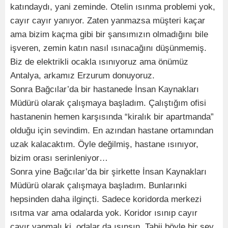
katındaydı, yani zeminde. Otelin ısınma problemi yok,
cayır cayır yanıyor. Zaten yanmazsa müşteri kaçar
ama bizim kaçma gibi bir şansımızın olmadığını bile
işveren, zemin katın nasıl ısınacağını düşünmemiş.
Biz de elektrikli ocakla ısınıyoruz ama önümüz
Antalya, arkamız Erzurum donuyoruz.
Sonra Bağcılar’da bir hastanede İnsan Kaynakları
Müdürü olarak çalışmaya başladım. Çalıştığım ofisi
hastanenin hemen karşısında “kiralık bir apartmanda”
olduğu için sevindim. En azından hastane ortamından
uzak kalacaktım. Öyle değilmiş, hastane ısınıyor,
bizim orası serinleniyor…
Sonra yine Bağcılar’da bir şirkette İnsan Kaynakları
Müdürü olarak çalışmaya başladım. Bunlarınki
hepsinden daha ilginçti. Sadece koridorda merkezi
ısıtma var ama odalarda yok. Koridor ısınıp cayır
cayır yanmalı ki, odalar da ısınsın. Tabii böyle bir şey