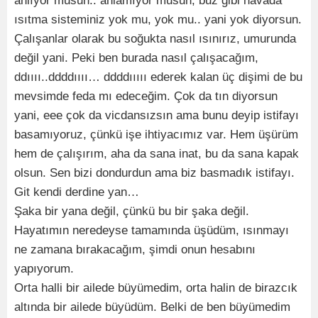
anlıyor musun.. anlamıyor musun, buz gibi havada
ısıtma sisteminiz yok mu, yok mu.. yani yok diyorsun.
Çalışanlar olarak bu soğukta nasıl ısınırız, umurunda
değil yani. Peki ben burada nasıl çalışacağım,
ddıııı..ddddıııı… ddddııııı ederek kalan üç dişimi de bu
mevsimde feda mı edeceğim. Çok da tın diyorsun
yani, eee çok da vicdansızsın ama bunu deyip istifayı
basamıyoruz, çünkü işe ihtiyacımız var. Hem üşürüm
hem de çalışırım, aha da sana inat, bu da sana kapak
olsun. Sen bizi dondurdun ama biz basmadık istifayı.
Git kendi derdine yan…
Şaka bir yana değil, çünkü bu bir şaka değil.
Hayatımın neredeyse tamamında üşüdüm, ısınmayı
ne zamana bırakacağım, şimdi onun hesabını
yapıyorum.
Orta halli bir ailede büyümedim, orta halin de birazcık
altında bir ailede büyüdüm. Belki de ben büyümedim