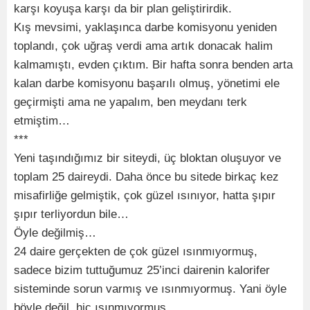
karşı koyuşa karşı da bir plan geliştirirdik.
Kış mevsimi, yaklaşınca darbe komisyonu yeniden
toplandı, çok uğraş verdi ama artık donacak halim
kalmamıştı, evden çıktım. Bir hafta sonra benden arta
kalan darbe komisyonu başarılı olmuş, yönetimi ele
geçirmişti ama ne yapalım, ben meydanı terk
etmiştim…
***
Yeni taşındığımız bir siteydi, üç bloktan oluşuyor ve
toplam 25 daireydi. Daha önce bu sitede birkaç kez
misafirliğe gelmiştik, çok güzel ısınıyor, hatta şıpır
şıpır terliyordun bile…
Öyle değilmiş…
24 daire gerçekten de çok güzel ısınmıyormuş,
sadece bizim tuttuğumuz 25’inci dairenin kalorifer
sisteminde sorun varmış ve ısınmıyormuş. Yani öyle
böyle değil, hiç ısınmıyormuş.