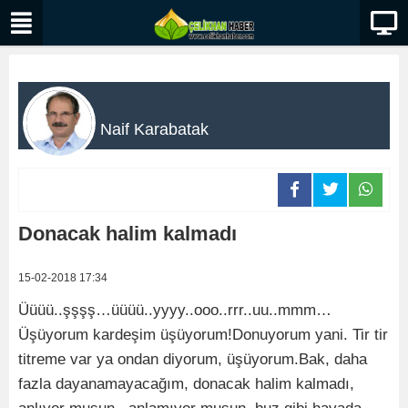
Naif Karabatak
Donacak halim kalmadı
15-02-2018 17:34
Üüüü..şşşş…üüüü..yyyy..ooo..rrr..uu..mmm…
Üşüyorum kardeşim üşüyorum!Donuyorum yani. Tir tir
titreme var ya ondan diyorum, üşüyorum.Bak, daha
fazla dayanamayacağım, donacak halim kalmadı,