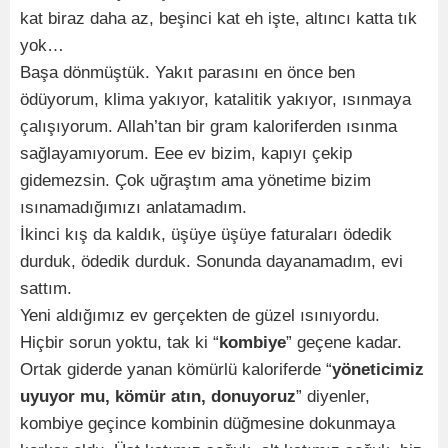
kat biraz daha az, beşinci kat eh işte, altıncı katta tık
yok…
Başa dönmüştük. Yakıt parasını en önce ben
ödüyorum, klima yakıyor, katalitik yakıyor, ısınmaya
çalışıyorum. Allah’tan bir gram kaloriferden ısınma
sağlayamıyorum. Eee ev bizim, kapıyı çekip
gidemezsin. Çok uğraştım ama yönetime bizim
ısınamadığımızı anlatamadım.
İkinci kış da kaldık, üşüye üşüye faturaları ödedik
durduk, ödedik durduk. Sonunda dayanamadım, evi
sattım.
Yeni aldığımız ev gerçekten de güzel ısınıyordu.
Hiçbir sorun yoktu, tak ki “
kombiye
” geçene kadar.
Ortak giderde yanan kömürlü kaloriferde “
yöneticimiz
uyuyor mu, kömür atın, donuyoruz
” diyenler,
kombiye geçince kombinin düğmesine dokunmaya