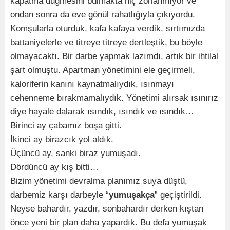
kapatma düğmesini bulmakta hiç zorlanmıyor ve
ondan sonra da eve gönül rahatlığıyla çıkıyordu.
Komşularla oturduk, kafa kafaya verdik, sırtımızda
battaniyelerle ve titreye titreye dertleştik, bu böyle
olmayacaktı. Bir darbe yapmak lazımdı, artık bir ihtilal
şart olmuştu. Apartman yönetimini ele geçirmeli,
kaloriferin kanını kaynatmalıydık, ısınmayı
cehenneme bırakmamalıydık. Yönetimi alırsak ısınırız
diye hayale dalarak ısındık, ısındık ve ısındık…
Birinci ay çabamız boşa gitti.
İkinci ay birazcık yol aldık.
Üçüncü ay, sanki biraz yumuşadı.
Dördüncü ay kış bitti…
Bizim yönetimi devralma planımız suya düştü,
darbemiz karşı darbeyle “
yumuşakça
” geçiştirildi.
Neyse bahardır, yazdır, sonbahardır derken kıştan
önce yeni bir plan daha yapardık. Bu defa yumuşak