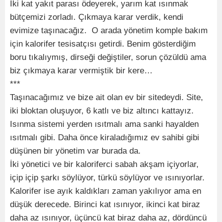
İki kat yakıt parası ödeyerek, yarım kat ısınmak
bütçemizi zorladı. Çıkmaya karar verdik, kendi
evimize taşınacağız. O arada yönetim komple bakım
için kalorifer tesisatçısı getirdi. Benim gösterdiğim
boru tıkalıymış, dirseği değiştiler, sorun çözüldü ama
biz çıkmaya karar vermiştik bir kere…
***
Taşınacağımız ve bize ait olan ev bir sitedeydi. Site,
iki bloktan oluşuyor, 6 katlı ve biz altıncı kattayız.
Isınma sistemi yerden ısıtmalı ama sanki hayalden
ısıtmalı gibi. Daha önce kiraladığımız ev sahibi gibi
düşünen bir yönetim var burada da.
İki yönetici ve bir kaloriferci sabah akşam içiyorlar,
içip içip şarkı söylüyor, türkü söylüyor ve ısınıyorlar.
Kalorifer ise ayık kaldıkları zaman yakılıyor ama en
düşük derecede. Birinci kat ısınıyor, ikinci kat biraz
daha az ısınıyor, üçüncü kat biraz daha az, dördüncü