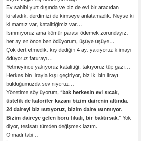
Ev sahibi yurt dışında ve biz de evi bir aracıdan
kiraladık, derdimizi de kimseye anlatamadık. Neyse ki
klimamız var, katalitiğimiz var…
Isınmıyoruz ama kömür parası ödemek zorundayız,
her ay en önce ben ödüyorum, üşüye üşüye…
Çok dert etmedik, kış dediğin 4 ay, yakıyoruz klimayı
ödüyoruz faturayı…
Yetmeyince yakıyoruz katalitiği, takıyoruz tüp gazı…
Herkes bin lirayla kışı geçiriyor, biz iki bin lirayı
bulduğumuzda seviniyoruz…
Yönetime söylüyorum, “
bak herkesin evi sıcak,
üstelik de kalorifer kazanı bizim dairenin altında.
24 daireyi biz ısıtıyoruz, bizim daire ısınmıyor.
Bizim daireye gelen boru tıkalı, bir baktırsak.
” Yok
diyor, tesisatı tümden değişmek lazım.
Olmadı tabii…