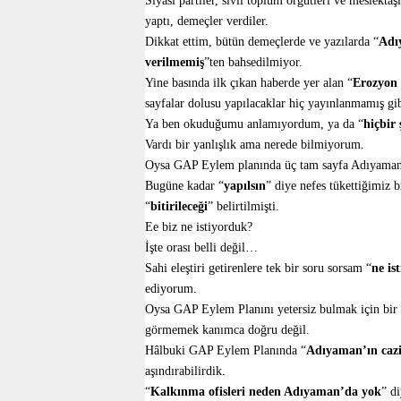
Siyasi partiler, sivil toplum örgütleri ve meslekt
yaptı, demeçler verdiler.
Dikkat ettim, bütün demeçlerde ve yazılarda “
Adı
verilmemiş
”ten bahsedilmiyor.
Yine basında ilk çıkan haberde yer alan “
Erozyon 
sayfalar dolusu yapılacaklar hiç yayınlanmamış gi
Ya ben okuduğumu anlamıyordum, ya da “
hiçbir
Vardı bir yanlışlık ama nerede bilmiyorum.
Oysa GAP Eylem planında üç tam sayfa Adıyaman’d
Bugüne kadar “
yapılsın
” diye nefes tükettiğimiz b
“
bitirileceği
” belirtilmişti.
Ee biz ne istiyorduk?
İşte orası belli değil…
Sahi eleştiri getirenlere tek bir soru sorsam “
ne is
ediyorum.
Oysa GAP Eylem Planını yetersiz bulmak için bir
görmemek kanımca doğru değil.
Hâlbuki GAP Eylem Planında “
Adıyaman’ın caz
aşındırabilirdik.
“
Kalkınma ofisleri neden Adıyaman’da yok
” di