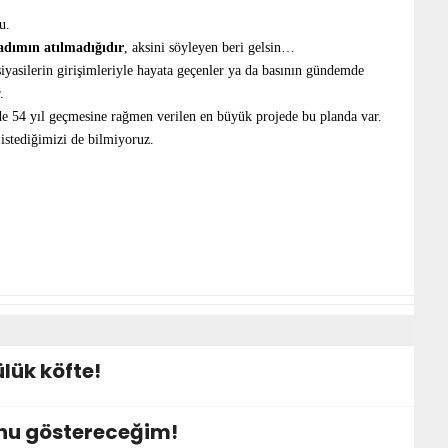
u.
adımın atılmadığıdır
, aksini söyleyen beri gelsin…
iyasilerin girişimleriyle hayata geçenler ya da basının gündemde
.
e 54 yıl geçmesine rağmen verilen en büyük projede bu planda var.
 istediğimizi de bilmiyoruz.
lük köfte!
nu göstereceğim!