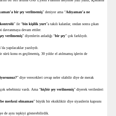
aşlarım bir biri ardına GAP Eylem Planının aleyhine yazı yazdı, açıklama
yaman’a bir şey verilmemiş
” deniyor ama “
Adıyaman’a ne
kontrolü
” ile “
bin kişilik yurt
”a takılı kalanlar, ondan sonra çıkan
bi davranmaya devam ettiler.
 şey verilmemiş
” diyenlerin anladığı “
bir şey
” çok farklıydı.
a yapılacaklar yazılıydı.
ir sürü konu es geçilmemiş, 30 yıldır el atılmamış işlerin de
tiyorsunuz?
” diye verecekleri cevap neler olabilir diye de merak
 çok sebebimiz vardı. Ama “
hiçbir şey verilmemiş
” diyerek verilenleri
ibe merkezi olmaması
” büyük bir eksikliktir diye siyasilerin kapısını
ye de aynı tepkiyi gösterebilirdik.