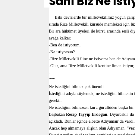
Sahi Biz Ne İst
Eski devrilerde bir milletvekilimiz yoğun ça
sırada Rize Milletvekili kürsüde memleketi için l
Bir ara hükümet üyeleri ile kürsü arasında sesli d
ayağa kalkar;
-Ben de istiyorum.
-Ne istiyorsun?
-Rize Milletvekili iline ne istiyorsa ben de Adıya
-Olur, ama Rize Milletvekili kentine liman istiyo
-…..
***
Ne istediğini bilmek çok önemli.
İstediğini adıyla söylemek, ne istediğini bilmenin
gerekir.
Ne istediğini bilmezsen kuru gürültüden başka bir
Başbakan
Recep Tayyip Erdoğan
, Diyarbakır’da
açıkladı. Bunlar içinde elbette Adıyaman’da vard
Ancak hep almamaya alışkın olan Adıyaman, “
ver