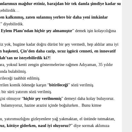
anlarımızı mağdur ettiniz, barajdan bir tek damla şimdiye kadar su
yebilirdik…
en kalkınmış, zaten sulanmış yerlere bir daha yeni imkânlar
n
” diyebilirdik.
ylem Planı’ndan hiçbir şey almamıştır
” demek işin kolaycılığına
z yok, bugüne kadar doğru dürüst bir şey vermedi, hep aldılar ama iyi
 başkenti, Çin’den daha cazip, ucuz işgücü cenneti, en innovatif
lah’tan ne isteyebilirdik ki?!
ara, yoksul kenti zengin göstermelerine rağmen Adıyaman, 35 yıldır
ında bulabilmiş.
ileceği taahhüt edilmiş.
erilen komik ödeneğe karşın “
bitirileceği
” sözü verilmiş.
bir sürü yatırım sözü verilmiş.
çisi olmuyor “
hiçbir şey verilmemiş
” demeyi daha kolay buluyoruz.
e bulamıyoruz, hazine arazisi içinde boğulurken.. Bunu kimse
 yatırımsızlığını gizleyenlere yağ yakmaktan, el üstünde tutmaktan,
uz, kötüye giderken, nasıl iyi oluyoruz?
” diye sormak aklımıza