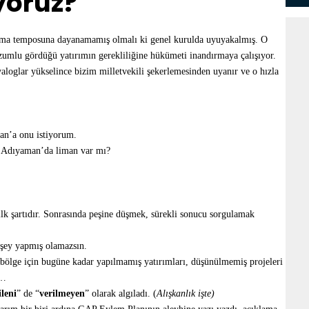
iyoruz?
lışma temposuna dayanamamış olmalı ki genel kurulda uyuyakalmış. O
üzumlu gördüğü yatırımın gerekliliğine hükümeti inandırmaya çalışıyor.
iyaloglar yükselince bizim milletvekili şekerlemesinden uyanır ve o hızla
man’a onu istiyorum.
r, Adıyaman’da liman var mı?
 ilk şartıdır. Sonrasında peşine düşmek, sürekli sonucu sorgulamak
 şey yapmış olamazsın.
 bölge için bugüne kadar yapılmamış yatırımları, düşünülmemiş projeleri
ı…
ileni
” de “
verilmeyen
” olarak algıladı. (
Alışkanlık işte)