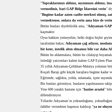
“
Topraklarımızı aldınız, suyumuzu aldınız, ins
vermediniz, bari GAP Bölge İdaresini verin
” di
“
Bugüne kadar zaten cazibe merkezi olmuş, zat
vermektense, onlara da verin ama bize de veri
Bütün bunları diyebilirdik ama, “
Adıyaman GAP E
kaçmaktır.
Oysa hakkını yemeyelim, belki doğru hiçbir şeyimi
tarafından bakın;
Adıyaman çağ atlıyor, modanın
bir kent, üstelik altın elmamız bile var daha Al
Bütün bu aldatmalara, bütün bu cilalayıp boyamal
özlediği yatırımları kalem kalem GAP Eylem Plan
35 yıllık Adıyaman-Çelikhan-Malatya yolunun bitir
Koçali Barajı gibi küçük barajlara bugüne kadar v
Eğitimde, sağlıkta, yolda, sulamada, içme suyunda 
Biz bunları görmüyor, bunların yapılmasının takip
Yine 600 yataklı hastane için “
hazine
arazisi
” bil
dillendirmiyor.
Yıllardır Adıyaman’ın yoksunluğunu, yoksulluğunu,
ödüller vermekten başımızı kaldırıp “
ya ne oluyor