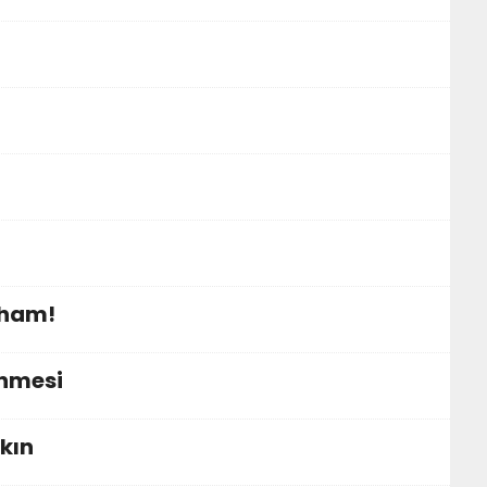
lham!
ünmesi
kın