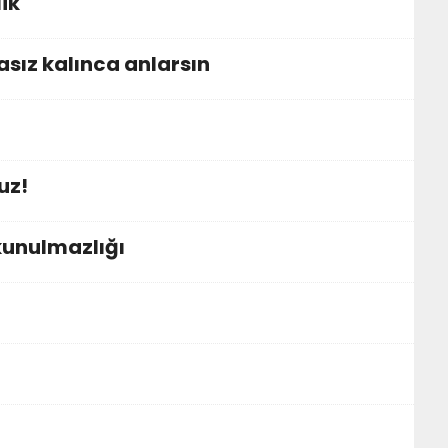
ik
sız kalınca anlarsın
uz!
kunulmazlığı