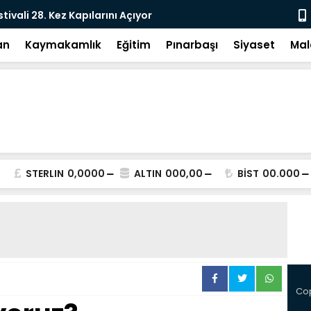
e: DEM Parti’nin Tarihi Sınavı
Milletvekil
an
Kaymakamlık
Eğitim
Pınarbaşı
Siyaset
Mal
STERLIN
0,0000
ALTIN
000,00
BİST
00.000
Cop