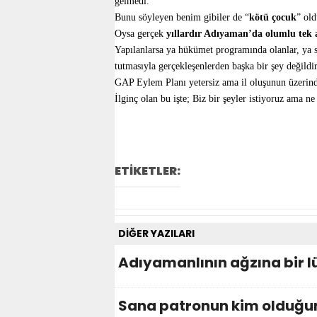
gelmedi.
Bunu söyleyen benim gibiler de “
kötü çocuk
” old
Oysa gerçek
yıllardır Adıyaman’da olumlu tek 
Yapılanlarsa ya hükümet programında olanlar, ya s
tutmasıyla gerçekleşenlerden başka bir şey değildir
GAP Eylem Planı yetersiz ama il oluşunun üzerind
İlginç olan bu işte; Biz bir şeyler istiyoruz ama ne
ETİKETLER:
DİĞER YAZILARI
Adıyamanlının ağzına bir lü
Sana patronun kim olduğu