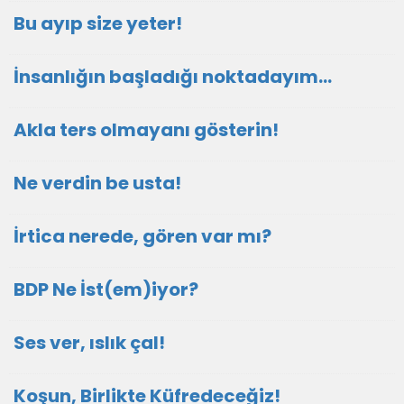
Bu ayıp size yeter!
İnsanlığın başladığı noktadayım…
Akla ters olmayanı gösterin!
Ne verdin be usta!
İrtica nerede, gören var mı?
BDP Ne İst(em)iyor?
Ses ver, ıslık çal!
Koşun, Birlikte Küfredeceğiz!