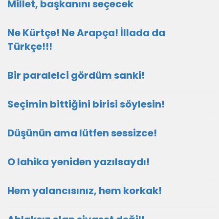
Millet, başkanını seçecek
Ne Kürtçe! Ne Arapça! İllada da
Türkçe!!!
Bir paralelci gördüm sanki!
Seçimin bittiğini birisi söylesin!
Düşünün ama lütfen sessizce!
O lahika yeniden yazılsaydı!
Hem yalancısınız, hem korkak!