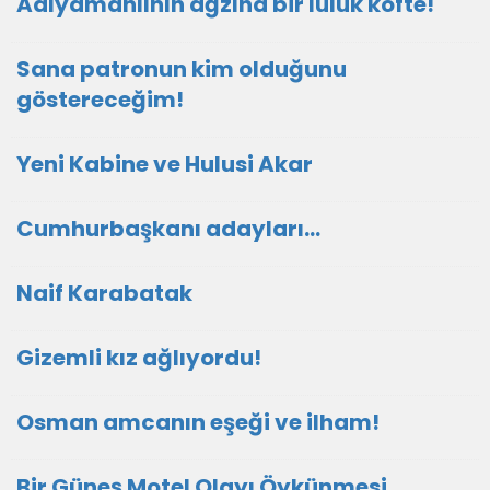
Adıyamanlının ağzına bir lülük köfte!
Sana patronun kim olduğunu
göstereceğim!
Yeni Kabine ve Hulusi Akar
Cumhurbaşkanı adayları…
Naif Karabatak
Gizemli kız ağlıyordu!
Osman amcanın eşeği ve ilham!
Bir Güneş Motel Olayı Öykünmesi