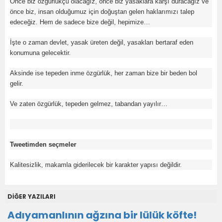
Önce biz özgürlükçü olacağız, önce biz yasaklara karşı duracağız ve
önce biz, insan olduğumuz için doğuştan gelen haklarımızı talep
edeceğiz. Hem de sadece bize değil, hepimize…
İşte o zaman devlet, yasak üreten değil, yasakları bertaraf eden
konumuna gelecektir.
Aksinde ise tepeden inme özgürlük, her zaman bize bir beden bol
gelir.
Ve zaten özgürlük, tepeden gelmez, tabandan yayılır…
Tweetimden seçmeler
Kalitesizlik, makamla giderilecek bir karakter yapısı değildir.
DİĞER YAZILARI
Adıyamanlının ağzına bir lülük köfte!