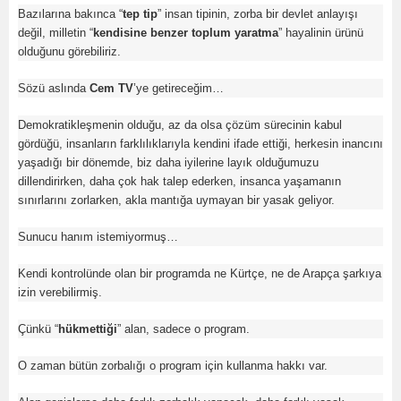
Bazılarına bakınca “
tep tip
” insan tipinin, zorba bir devlet anlayışı
değil, milletin “
kendisine benzer toplum yaratma
” hayalinin ürünü
olduğunu görebiliriz.
Sözü aslında
Cem TV
’ye getireceğim…
Demokratikleşmenin olduğu, az da olsa çözüm sürecinin kabul
gördüğü, insanların farklılıklarıyla kendini ifade ettiği, herkesin inancını
yaşadığı bir dönemde, biz daha iyilerine layık olduğumuzu
dillendirirken, daha çok hak talep ederken, insanca yaşamanın
sınırlarını zorlarken, akla mantığa uymayan bir yasak geliyor.
Sunucu hanım istemiyormuş…
Kendi kontrolünde olan bir programda ne Kürtçe, ne de Arapça şarkıya
izin verebilirmiş.
Çünkü “
hükmettiği
” alan, sadece o program.
O zaman bütün zorbalığı o program için kullanma hakkı var.