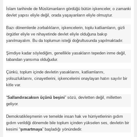
İslam tarihinde de Müslümanların gördüğü bütün işkenceler, o zamanki
devlet yapısı eliyle değil, orada yaşayanların eliyle olmuştur.
Bazı dönemlerde zorbalıkların, işkencelerin, toplu katliamların, gizli
örgütler eliyle ve nihayetinde devlet eliyle olduğuna bakıp
yanılmayalım. Bu da toplumun isteği doğrultusunda yapılmaktadır.
Şimdiye kadar söylediğim, genellikle yasakların tepeden inme değil,
tabandan yansıma olduğudur.
Çünkü, toplum içinde devletin yasaklarını, katliamlarını,
yolsuzluklarını, cinayetlerini, işkencelerini onaylayan hatırı sayılır bir
kitle var.
“
Sallandıracaksın üçünü beşini
” sözü, devletten değil, milletten
geliyor.
Demokratikleşmenin ve temelde insan hak ve hürriyetlerinin gıdım
gıdım verildiği dönemde bile toplum içinden yükselen ses, devletin bir
kesimi “
şımartmaya
” başladığı yönündedir.