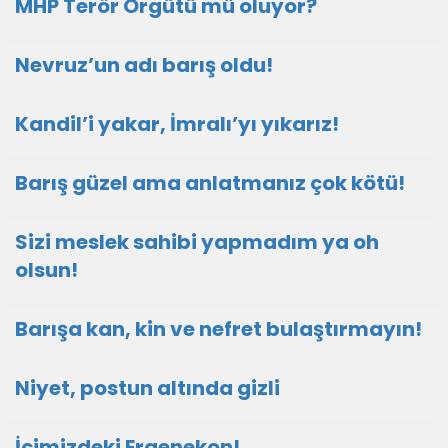
MHP Terör Örgütü mü oluyor?
Nevruz’un adı barış oldu!
Kandil’i yakar, İmralı’yı yıkarız!
Barış güzel ama anlatmanız çok kötü!
Sizi meslek sahibi yapmadım ya oh
olsun!
Barışa kan, kin ve nefret bulaştırmayın!
Niyet, postun altında gizli
İçimizdeki Ergenekon!