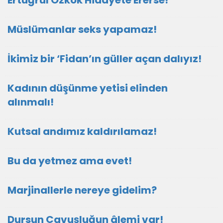
Ertuğrul Özkök Hidayete Ererse!
Müslümanlar seks yapamaz!
İkimiz bir ‘Fidan’ın güller açan dalıyız!
Kadının düşünme yetisi elinden
alınmalı!
Kutsal andımız kaldırılamaz!
Bu da yetmez ama evet!
Marjinallerle nereye gidelim?
Dursun Çavuşluğun âlemi var!