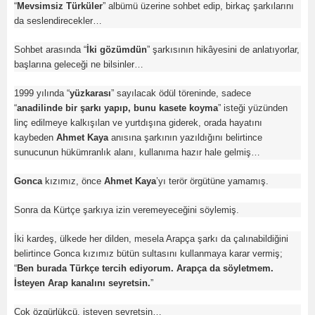
“
Mevsimsiz Türküler
” albümü üzerine sohbet edip, birkaç şarkılarını
da seslendirecekler…
Sohbet arasında “
İki gözümdün
” şarkısının hikâyesini de anlatıyorlar,
başlarına geleceği ne bilsinler…
1999 yılında “
yüzkarası
” sayılacak ödül töreninde, sadece
“
anadilinde bir şarkı yapıp, bunu kasete koyma
” isteği yüzünden
linç edilmeye kalkışılan ve yurtdışına giderek, orada hayatını
kaybeden
Ahmet Kaya
anısına şarkının yazıldığını belirtince
sunucunun hükümranlık alanı, kullanıma hazır hale gelmiş…
Gonca
kızımız, önce
Ahmet Kaya
’yı terör örgütüne yamamış.
Sonra da Kürtçe şarkıya izin veremeyeceğini söylemiş.
İki kardeş, ülkede her dilden, mesela Arapça şarkı da çalınabildiğini
belirtince Gonca kızımız bütün sultasını kullanmaya karar vermiş;
“
Ben burada Türkçe tercih ediyorum. Arapça da söyletmem.
İsteyen Arap kanalını seyretsin.
”
Çok özgürlükçü, isteyen seyretsin…