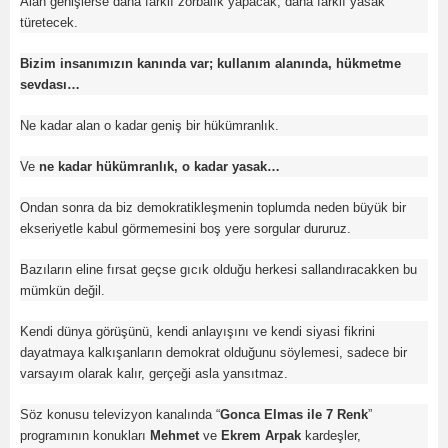
Alan genişlerse daha farklı zorbalık yapacak, daha farklı yasak
türetecek.
Bizim insanımızın kanında var; kullanım alanında, hükmetme
sevdası…
Ne kadar alan o kadar geniş bir hükümranlık.
Ve
ne kadar hükümranlık, o kadar yasak…
Ondan sonra da biz demokratikleşmenin toplumda neden büyük bir
ekseriyetle kabul görmemesini boş yere sorgular dururuz.
Bazıların eline fırsat geçse gıcık olduğu herkesi sallandıracakken bu
mümkün değil.
Kendi dünya görüşünü, kendi anlayışını ve kendi siyasi fikrini
dayatmaya kalkışanların demokrat olduğunu söylemesi, sadece bir
varsayım olarak kalır, gerçeği asla yansıtmaz.
Söz konusu televizyon kanalında “
Gonca Elmas ile 7 Renk
”
programının konukları
Mehmet
ve
Ekrem Arpak
kardeşler,