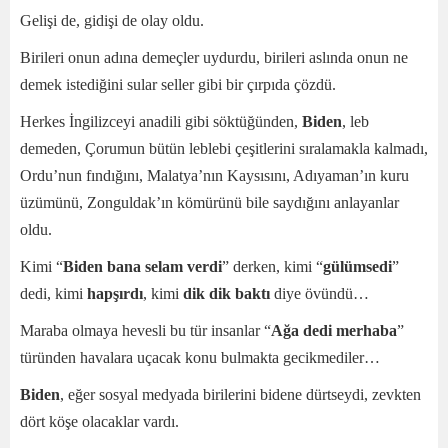
Gelişi de, gidişi de olay oldu.
Birileri onun adına demeçler uydurdu, birileri aslında onun ne
demek istediğini sular seller gibi bir çırpıda çözdü.
Herkes İngilizceyi anadili gibi söktüğünden,
Biden
, leb
demeden, Çorumun bütün leblebi çeşitlerini sıralamakla kalmadı,
Ordu’nun fındığını, Malatya’nın Kaysısını, Adıyaman’ın kuru
üzümünü, Zonguldak’ın kömürünü bile saydığını anlayanlar
oldu.
Kimi “
Biden bana selam verdi
” derken, kimi “
gülümsedi
”
dedi, kimi
hapşırdı
, kimi
dik dik baktı
diye övündü…
Maraba olmaya hevesli bu tür insanlar “
Ağa dedi merhaba
”
türünden havalara uçacak konu bulmakta gecikmediler…
Biden
, eğer sosyal medyada birilerini bidene dürtseydi, zevkten
dört köşe olacaklar vardı.