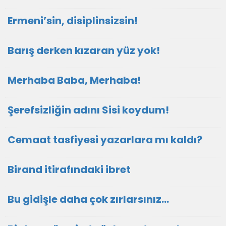
Ermeni’sin, disiplinsizsin!
Barış derken kızaran yüz yok!
Merhaba Baba, Merhaba!
Şerefsizliğin adını Sisi koydum!
Cemaat tasfiyesi yazarlara mı kaldı?
Birand itirafındaki ibret
Bu gidişle daha çok zırlarsınız…