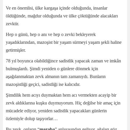
Ve en önemlisi, ülke kargaşa içinde olduğunda, insanlar
öldüğünde, mağdur olduğunda ve ülke çöktüğünde alacakları
zevktir.
Hep o günü, hep o anı ve hep o zevki bekleyerek
yaşadıklarından, mazoşist bir yaşam sürmeyi yaşam şekli haline
getirmişler.
78 yıl boyunca olabildiğince sadistlik yapacak zaman ve imkân
bulmuşlardı. Şimdi yeniden o günlere dönmek için
aşağılanmaktan zevk almanın tam zamanıydı. Bunların
mazoşistliği geçici, sadistliği ise kalıcıdır.
Şimdilik hem acıyı duymaktan hem acı vermekten acayip bir
zevk aldıklarına kuşku duymuyorum. Hiç değilse bir amaç için
mücadele ediyor, yeniden sadistlik yapacakları günlerin
özlemiyle dolup taşıyorlar…
Bu zevk, onların “
maraba
” anlayışından geliyor, ağaları göz