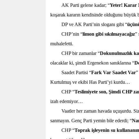
AK Parti gelene kadar; “
Yeter! Karar 
koşarak kararın kendisinde olduğunu büyük bi
DP ve AK Parti’nin sloganı gibi “
üçün
CHP’nin “
limon gibi sıkılmayacağız
” 
muhalefetti.
CHP bir zamanlar “
Dokunulmazlık ka
olacaklar ki, şimdi Ergenekon sanıklarına “
D
Saadet Partisi “
Fark Var Saadet Var
”
Kurtulmuş ve ekibi Has Parti’yi kurdu…
CHP “
Teslimiyete son, Şimdi CHP z
izah edemiyor…
Vaatler her zaman havada uçuşurdu. Si
sanmayın. Genç Parti yemin bile ederdi; “
Na
CHP “
Toprak işleyenin su kullananı