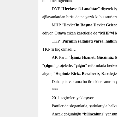
bunu net öğrendik.
DYP “
Herkese iki anahtar
” diyerek iş
ağlayanlardan birisi de ne yazık ki bu satırla
MHP “
Devlet`in Başına Devlet Gelec
ediyor. Ortaya çıkan kasetlerle de “
MHP’yi k
TKP “
Paranın saltanatı varsa, halkı
TKP’si hiç olmadı…
AK Parti, “
İşimiz Hizmet, Gücümüz M
“
çılgın
” projelerle, “
çılgın
” reformlarla herkes
alıyor, “
Hepimiz Biriz, Beraberiz, Kardeşiz
Daha çok var ama bu örnekler sanırım 
***
2011 seçimleri yaklaşıyor…
Partiler de sloganlarla, şarkılarıyla hal
Ancak çoğunluğu “
bilinçaltını
” yansıt