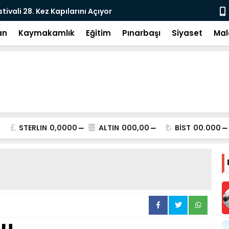
e: DEM Parti’nin Tarihi Sınavı
Milletvekil
an
Kaymakamlık
Eğitim
Pınarbaşı
Siyaset
Mal
STERLIN
0,0000
ALTIN
000,00
BİST
00.000