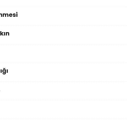
ünmesi
kın
ığı
…