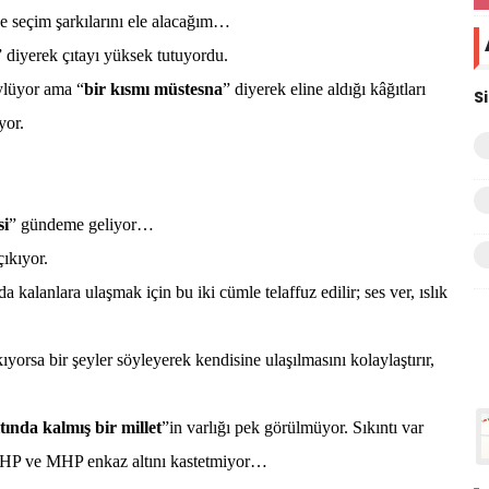
ve seçim şarkılarını ele alacağım…
”
diyerek çıtayı yüksek tutuyordu.
ylüyor ama “
bir kısmı müstesna
” diyerek eline aldığı kâğıtları
S
yor.
si
” gündeme geliyor…
çıkıyor.
 kalanlara ulaşmak için bu iki cümle telaffuz edilir; ses ver, ıslık
ıyorsa bir şeyler söyleyerek kendisine ulaşılmasını kolaylaştırır,
tında kalmış bir millet
”in varlığı pek görülmüyor. Sıkıntı var
CHP ve MHP enkaz altını kastetmiyor…