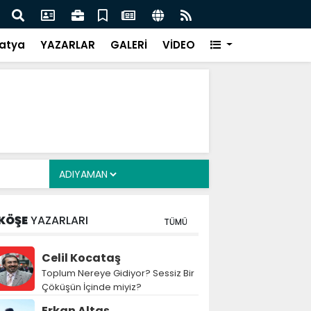
i Alkayış, Cibuti’de diplomatik temaslarda bulundu
Saad
takip
atya
YAZARLAR
GALERİ
VİDEO
KÖŞE
YAZARLARI
TÜMÜ
Celil Kocataş
Toplum Nereye Gidiyor? Sessiz Bir
Çöküşün İçinde miyiz?
Erkan Altaş