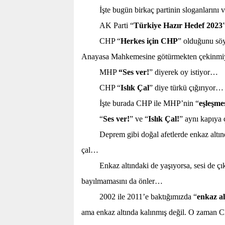
İşte bugün birkaç partinin sloganlarını 
AK Parti “
Türkiye Hazır Hedef
2023
CHP “
Herkes için CHP
” olduğunu sö
Anayasa Mahkemesine götürmekten çekinmi
MHP
“Ses ver!
” diyerek oy istiyor…
CHP “
Islık Çal
” diye türkü çığırıyor…
İşte burada CHP ile MHP’nin “
eşleşme
“
Ses ver!
” ve “
Islık Çal!
” aynı kapıya 
Deprem gibi doğal afetlerde enkaz altında
çal…
Enkaz altındaki de yaşıyorsa, sesi de çık
bayılmamasını da önler…
2002 ile 2011’e baktığımızda “
enkaz al
ama enkaz altında kalınmış değil. O zaman 