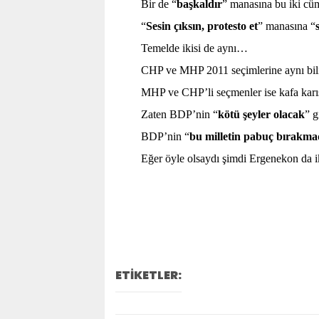
Bir de “
başkaldır
” manasına bu iki cüm
“
Sesin çıksın, protesto et
” manasına “
Temelde ikisi de aynı…
CHP ve MHP 2011 seçimlerine aynı bilinça
MHP ve CHP’li seçmenler ise kafa karış
Zaten BDP’nin “
kötü şeyler olacak
” g
BDP’nin “
bu milletin pabuç bırakmad
Eğer öyle olsaydı şimdi Ergenekon da 
ETİKETLER: