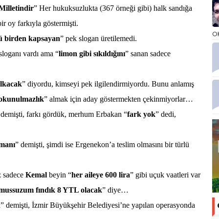
Milletindir
” Her hukuksuzlukta (367 örneği gibi) halk sandığa
r oy farkıyla göstermişti.
O
ü birden kapsayan
” pek slogan üretilemedi.
sloganı vardı ama “
limon gibi sıkıldığını
” sanan sadece
lkacak
” diyordu, kimseyi pek ilgilendirmiyordu. Bunu anlamış
okunulmazlık
” almak için aday göstermekten çekinmiyorlar…
 demişti, farkı gördük, merhum Erbakan “
fark yok
” dedi,
amanı
” demişti, şimdi ise Ergenekon’a teslim olmasını bir türlü
z sadece
Kemal
beyin “
her aileye 600 lira
” gibi uçuk vaatleri var
mussuzum fındık 8 YTL olacak
” diye…
n
” demişti, İzmir Büyükşehir Belediyesi’ne yapılan operasyonda