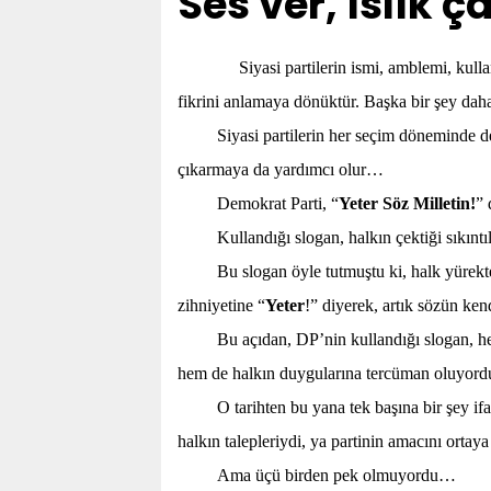
Ses ver, ıslık ça
Siyasi partilerin ismi, amblemi, kulla
fikrini anlamaya dönüktür. Başka bir şey daha
Siyasi partilerin her seçim döneminde değ
çıkarmaya da yardımcı olur…
Demokrat Parti, “
Yeter Söz Milletin!
” 
Kullandığı slogan, halkın çektiği sıkın
Bu slogan öyle tutmuştu ki, halk yürekt
zihniyetine “
Yeter
!” diyerek, artık sözün ke
Bu açıdan, DP’nin kullandığı slogan, he
hem de halkın duygularına tercüman oluyo
O tarihten bu yana tek başına bir şey if
halkın talepleriydi, ya partinin amacını orta
Ama üçü birden pek olmuyordu…