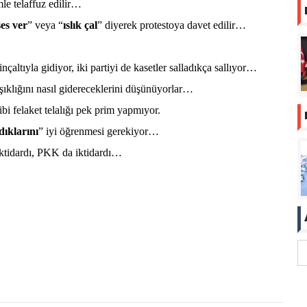
le telaffuz edilir…
ses ver
” veya “
ıslık çal
” diyerek protestoya davet edilir…
ltıyla gidiyor, iki partiyi de kasetler salladıkça sallıyor…
ıklığını nasıl gidereceklerini düşünüyorlar…
ibi felaket telalığı pek prim yapmıyor.
ıklarını
” iyi öğrenmesi gerekiyor…
iktidardı, PKK da iktidardı…