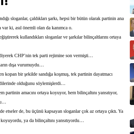
l!
ndığı sloganlar, çaldıkları şarkı, hepsi bir bütün olarak partinin ana
 var ki, asıl önemli olan da kanımca o.
iştirerek kullandıkları sloganlar ve şarkılar bilinçaltlarını ortaya
diyerek CHP’nin tek parti rejimine son vermişti…
tıların dışa vurumuydu…
en kopan bir şekilde sandığa koşmuş, tek partinin dayatmacı
ndilerinde olduğunu söylemişlerdi…
m partinin amacını ortaya koyuyor, hem bilinçaltını yansıtıyor,
rdu…
ade etseler de, bu üçünü kapsayan sloganlar çok az ortaya çıktı. Ya
ya koyuyordu, ya da bilinçaltını yansıtıyordu…