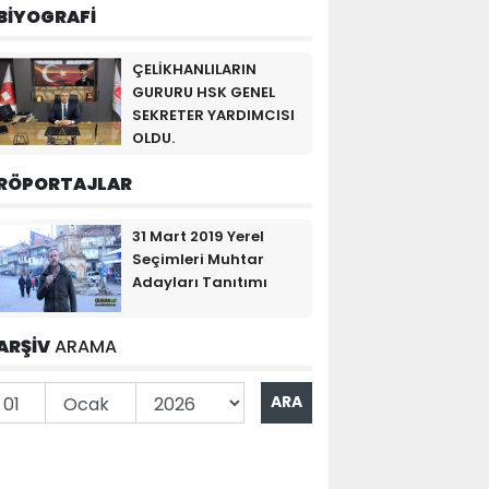
BİYOGRAFİ
ÇELİKHANLILARIN
GURURU HSK GENEL
SEKRETER YARDIMCISI
OLDU.
RÖPORTAJLAR
31 Mart 2019 Yerel
Seçimleri Muhtar
Adayları Tanıtımı
ARŞİV
ARAMA