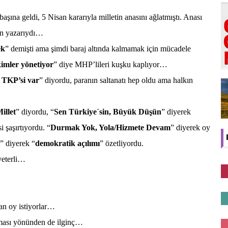
başına geldi, 5 Nisan kararıyla milletin anasını ağlatmıştı. Anası
rın yazarıydı…
ek
” demişti ama şimdi baraj altında kalmamak için mücadele
imler yönetiyor
” diye MHP’lileri kuşku kaplıyor…
n TKP’si var
” diyordu, paranın saltanatı hep oldu ama halkın
illet
” diyordu, “
Sen Türkiye`sin, Büyük Düşün
” diyerek
i şaşırtıyordu. “
Durmak Yok, Yola/Hizmete Devam
” diyerek oy
” diyerek “
demokratik açılımı
” özetliyordu.
yeterli…
ktan oy istiyorlar…
ması yönünden de ilginç…