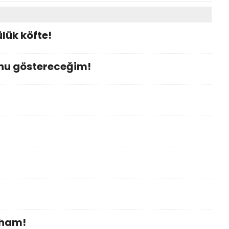
lük köfte!
nu göstereceğim!
lham!