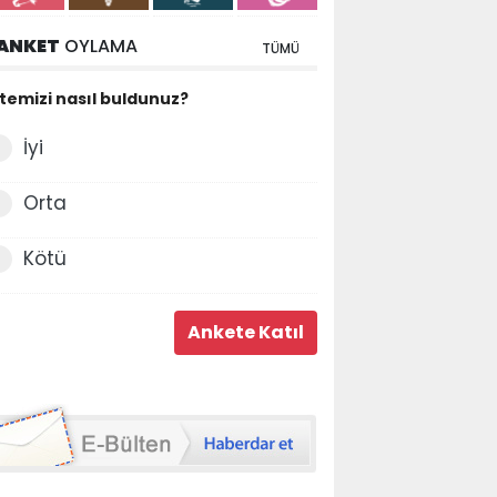
ANKET
OYLAMA
TÜMÜ
itemizi nasıl buldunuz?
İyi
Orta
Kötü