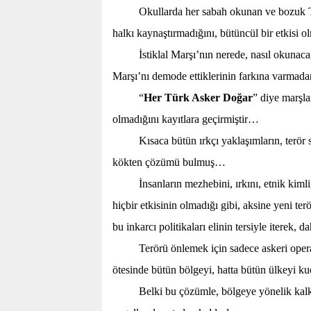
Okullarda her sabah okunan ve bozuk T
halkı kaynaştırmadığını, bütüncül bir etkisi 
İstiklal Marşı’nın nerede, nasıl okunacağ
Marşı’nı demode ettiklerinin farkına varma
“
Her Türk Asker Doğar
” diye marşla
olmadığını kayıtlara geçirmiştir…
Kısaca bütün ırkçı yaklaşımların, terö
kökten çözümü bulmuş…
İnsanların mezhebini, ırkını, etnik kiml
hiçbir etkisinin olmadığı gibi, aksine yeni te
bu inkarcı politikaları elinin tersiyle iterek
Terörü önlemek için sadece askeri oper
ötesinde bütün bölgeyi, hatta bütün ülkeyi k
Belki bu çözümle, bölgeye yönelik kalkı