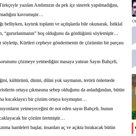
ürkçeyle yazılan Andımızın da pek içe sinerek yapılmadığını,
olmadığını kavramıştır…
O
ı belliyken, kıytırık toplantı ve açılışlarda bile okunarak, İstiklal
dan, “gururlanmanın” boş olduğunu da gördüğünü söylemiştir…
r söyletip, Kürtleri cepheye göndermenin de çözümün bir parçası
r sorununu çözmeye yetmediğini masaya yatıran Sayın Bahçeli,
iğini, kültürünü, dinini, dilini yok saymanın, terörü önlemede
röristlerin ortaya çıkmasına sebep olduğunu da anladığından, bütün
, daha kucaklayıcı bir çözüm ortaya koymuştur…
asyonların yetmeyeceğini de not eden sayın Bahçeli, bunun
ucaklayacak bir çözüm üretmiştir…
nma hamleleri başlar, insanları aç ve açıkta bırakacak bütün