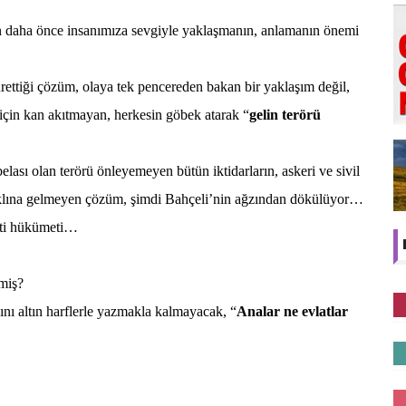
n daha önce insanımıza sevgiyle yaklaşmanın, anlamanın önemi
ürettiği çözüm, olaya tek pencereden bakan bir yaklaşım değil,
için kan akıtmayan, herkesin göbek atarak “
gelin terörü
belası olan terörü önleyemeyen bütün iktidarların, askeri ve sivil
le aklına gelmeyen çözüm, şimdi Bahçeli’nin ağzından dökülüyor…
ti hükümeti…
rmiş?
dını altın harflerle yazmakla kalmayacak, “
Analar ne evlatlar