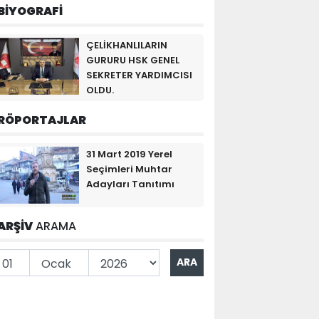
BİYOGRAFİ
ÇELİKHANLILARIN
GURURU HSK GENEL
SEKRETER YARDIMCISI
OLDU.
RÖPORTAJLAR
31 Mart 2019 Yerel
Seçimleri Muhtar
Adayları Tanıtımı
ARŞİV
ARAMA