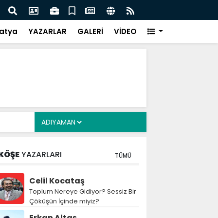
i Alkayış, Cibuti’de diplomatik temaslarda bulundu
Saad
takip
atya
YAZARLAR
GALERİ
VİDEO
KÖŞE
YAZARLARI
TÜMÜ
Celil Kocataş
Toplum Nereye Gidiyor? Sessiz Bir
Çöküşün İçinde miyiz?
Erkan Altaş