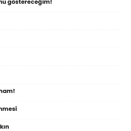
nu göstereceğim!
lham!
ünmesi
kın