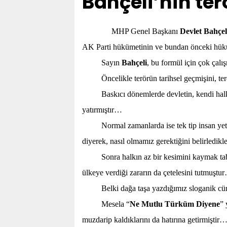
Bahçeli’nin te
MHP Genel Başkanı
Devlet Bahçel
AK Parti hükümetinin ve bundan önceki hüküm
Sayın
Bahçeli
, bu formül için çok çal
Öncelikle terörün tarihsel geçmişini, te
Baskıcı dönemlerde devletin, kendi halk
yatırmıştır…
Normal zamanlarda ise tek tip insan yeti
diyerek, nasıl olmamız gerektiğini belirledikl
Sonra halkın az bir kesimini kaymak tab
ülkeye verdiği zararın da çetelesini tutmuştu
Belki dağa taşa yazdığımız sloganik cü
Mesela “
Ne Mutlu Türküm Diyene
” 
muzdarip kaldıklarını da hatırına getirmiştir