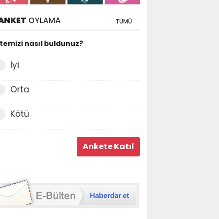
ANKET
OYLAMA
TÜMÜ
itemizi nasıl buldunuz?
İyi
Orta
Kötü