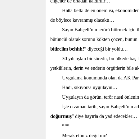
engeller de ortadan kaldırılır…
Hatta belki de en önemlisi, ekonomide
de böylece kavranmış olacaktı…
Sayın Bahçeli’nin terörü bitirmek için 
bütüncül olarak sorunu kökten çözen, bunun 
bitirelim behhh!
” diyeceği bir yoldu…
30 yılı aşkın bir süredir, bu ülkede baş 
yetkililerin, derin ve enderin örgütlerin bi
Uygulama konumunda olan da AK Par
Hadi, sıkıyorsa uygulayın…
Uygulayın da görün, terör nasıl önleni
İşte o zaman tarih, sayın Bahçeli’nin a
doğurmuş
” diye hayırla da yad edecekler…
***
Merak ettiniz değil mi?