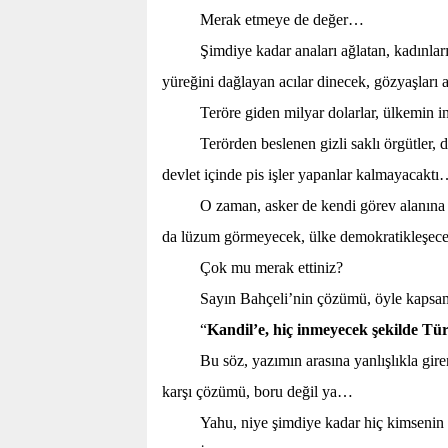
Merak etmeye de değer…
Şimdiye kadar anaları ağlatan, kadınlar
yüreğini dağlayan acılar dinecek, gözyaşla
Teröre giden milyar dolarlar, ülkemin 
Terörden beslenen gizli saklı örgütler, 
devlet içinde pis işler yapanlar kalmayacakt
O zaman, asker de kendi görev alanına
da lüzum görmeyecek, ülke demokratikleşecek
Çok mu merak ettiniz?
Sayın Bahçeli’nin çözümü, öyle kapsaml
“
Kandil’e, hiç inmeyecek şekil
de Tü
Bu söz, yazımın arasına yanlışlıkla gi
karşı çözümü, boru değil ya…
Yahu, niye şimdiye kadar hiç kimsenin