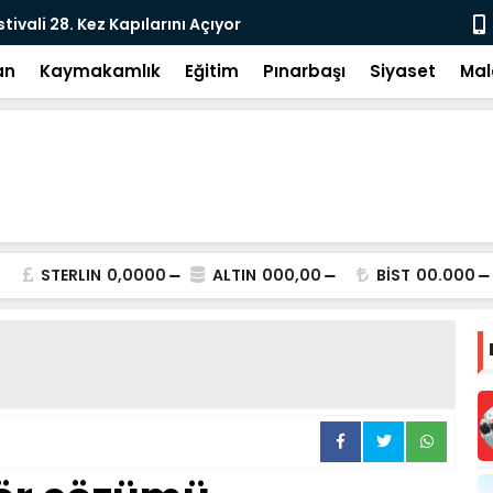
e: DEM Parti’nin Tarihi Sınavı
Milletvekil
an
Kaymakamlık
Eğitim
Pınarbaşı
Siyaset
Mal
STERLIN
0,0000
ALTIN
000,00
BİST
00.000