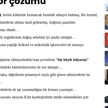
rör çözümü
i
, terörü kökünde kurutacak formülü nihayet bulmuş. Bu formül,
etlerin aklına nasıl gelmemiş, doğrusu şaşırdım.
ışmış olmalı…
rör örgütlerinin doğuş sebebini iyi analiz etmiştir…
ına yaptığı fiziksel ve psikolojik işkenceleri de masaya
ştirme zihniyetindeki katı çevrelerin “
biz böyle istiyoruz
”
erindeki haletiruhiyemizi de not almıştır…
aka, diğerlerini potansiyel suçlu gibi gören zihniyetlerin bu
r…
mlelerin de işe yaramadığını bir kenara yazmıştır…
yazısını okuyan Kürt kardeşlerimin mutlu olamadıkları için
…