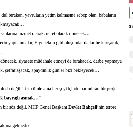
ı dul bırakan, yavruların yetim kalmasına sebep olan, babaların
rı akmayacak…
S
insanlarına hizmet olarak, ücret olarak dönecek…
derin yapılanmalar, Ergenekon gibi oluşumlar da tarihe karışarak,
ı…
 dönecek, siyasete müdahale etmeyi de bırakacak, darbe yapmaya
, şeffaflaşacak, apaydınlık günler bizi bekleyecek…
ı da değil. Tek cümle ama her şeyi içinde barındıran bir proje…
rk bayrağı asmak…
”
ren bir söz değil. MHP Genel Başkanı
Devlet Bahçeli
’nin teröre
 aklına gelmedi?