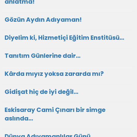
anlatma!
Gözün Aydın Adıyaman!
Diyelim ki, Hizmetiçi Eğitim Enstitüsü…
Tanıtım Günlerine dair…
Kârda mıyız yoksa zararda mı?
Gidişat hiç de iyi değil...
Eskisaray Cami Çınarı bir simge
aslında…
Dünya Adıyamanlılar Günü