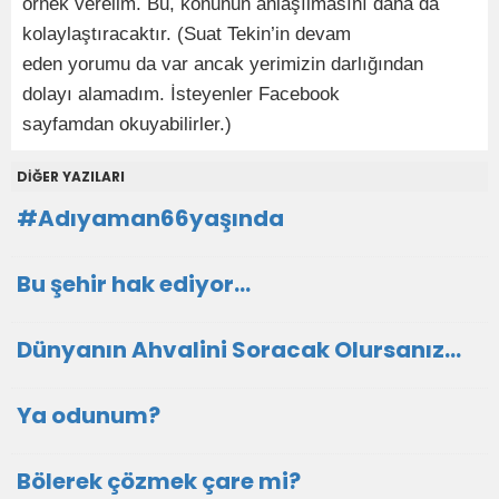
örnek verelim. Bu, konunun anlaşılmasını daha da
kolaylaştıracaktır. (Suat Tekin’in devam
eden yorumu da var ancak yerimizin darlığından
dolayı alamadım. İsteyenler Facebook
sayfamdan okuyabilirler.)
DİĞER YAZILARI
#Adıyaman66yaşında
Bu şehir hak ediyor…
Dünyanın Ahvalini Soracak Olursanız…
Ya odunum?
Bölerek çözmek çare mi?