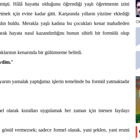
işti. Hâlâ hayatta olduğunu öğrendiği yaşlı öğretmenin izini
tmek için evine kadar gitti. Karşısında yılların yüzüne eklediği
O
kadın buldu. Merakla yaşlı kadına bu çocukları kenar mahalleden
larak hayata nasıl kazandırdığını bunun sihirli bir formülü olup
aklarının kenarında bir gülümseme belirdi.
vdim.
”
arım yamalak yaptığımız işlerin temelinde bu formül yatmaktadır
rmel olarak kuralları uygulamak her zaman için istenen faydayı
şe gönül vermezsek; sadece formel olarak, yani şeklen, yani resmi