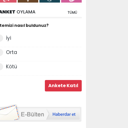
ANKET
OYLAMA
TÜMÜ
itemizi nasıl buldunuz?
İyi
Orta
Kötü