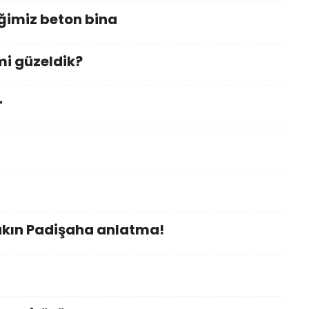
eğimiz beton bina
mi güzeldik?
r
sakın Padişaha anlatma!