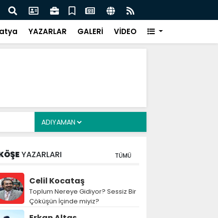
Siyasete: DEM Parti’nin Tarihi Sınavı
Mille
atya
YAZARLAR
GALERİ
VİDEO
KÖŞE
YAZARLARI
TÜMÜ
Celil Kocataş
Toplum Nereye Gidiyor? Sessiz Bir
Çöküşün İçinde miyiz?
Erkan Altaş