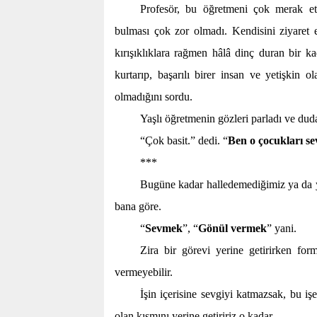
Profesör, bu öğretmeni çok merak etm
bulması çok zor olmadı. Kendisini ziyaret e
kırışıklıklara rağmen hâlâ dinç duran bir 
kurtarıp, başarılı birer insan ve yetişkin o
olmadığını sordu.
Yaşlı öğretmenin gözleri parladı ve dud
“Çok basit.” dedi. “
Ben o çocukları se
***
Bugüne kadar halledemediğimiz ya da y
bana göre.
“
Sevmek
”, “
Gönül vermek
” yani.
Zira bir görevi yerine getirirken fo
vermeyebilir.
İşin içerisine sevgiyi katmazsak, bu i
olan kısmını yerine getiririz o kadar.