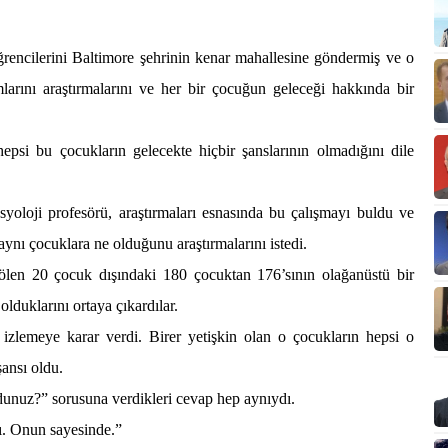
öğrencilerini Baltimore şehrinin kenar mahallesine göndermiş ve o
rını araştırmalarını ve her bir çocuğun geleceği hakkında bir
psi bu çocukların gelecekte hiçbir şanslarının olmadığını dile
yoloji profesörü, araştırmaları esnasında bu çalışmayı buldu ve
aynı çocuklara ne olduğunu araştırmalarını istedi.
ölen 20 çocuk dışındaki 180 çocuktan 176’sının olağanüstü bir
olduklarını ortaya çıkardılar.
izlemeye karar verdi. Birer yetişkin olan o çocukların hepsi o
şansı oldu.
ldunuz?” sorusuna verdikleri cevap hep aynıydı.
ı. Onun sayesinde.”