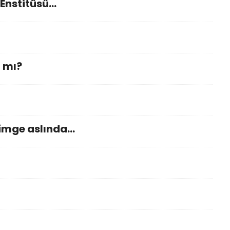
 Enstitüsü…
 mı?
simge aslında…