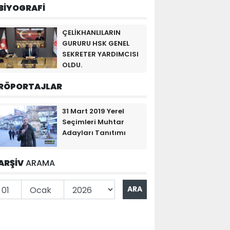
BİYOGRAFİ
ÇELİKHANLILARIN
GURURU HSK GENEL
SEKRETER YARDIMCISI
OLDU.
RÖPORTAJLAR
31 Mart 2019 Yerel
Seçimleri Muhtar
Adayları Tanıtımı
ARŞİV
ARAMA