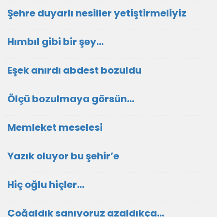
Şehre duyarlı nesiller yetiştirmeliyiz
Hımbıl gibi bir şey…
Eşek anırdı abdest bozuldu
Ölçü bozulmaya görsün…
Memleket meselesi
Yazık oluyor bu şehir’e
Hiç oğlu hiçler…
Çoğaldık sanıyoruz azaldıkça…