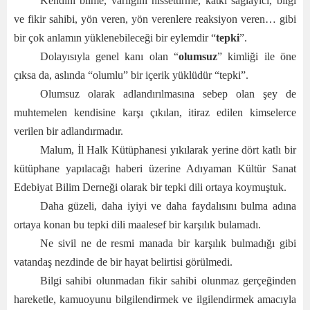
Kendini bilme, varlığını hissettirme, katkı sağlayıcı, bilgi
ve fikir sahibi, yön veren, yön verenlere reaksiyon veren… gibi
bir çok anlamın yüklenebileceği bir eylemdir “
tepki
”.
Dolayısıyla genel kanı olan “
olumsuz
” kimliği ile öne
çıksa da, aslında “olumlu” bir içerik yüklüdür “tepki”.
Olumsuz olarak adlandırılmasına sebep olan şey de
muhtemelen kendisine karşı çıkılan, itiraz edilen kimselerce
verilen bir adlandırmadır.
Malum, İl Halk Kütüphanesi yıkılarak yerine dört katlı bir
kütüphane yapılacağı haberi üzerine Adıyaman Kültür Sanat
Edebiyat Bilim Derneği olarak bir tepki dili ortaya koymuştuk.
Daha güzeli, daha iyiyi ve daha faydalısını bulma adına
ortaya konan bu tepki dili maalesef bir karşılık bulamadı.
Ne sivil ne de resmi manada bir karşılık bulmadığı gibi
vatandaş nezdinde de bir hayat belirtisi görülmedi.
Bilgi sahibi olunmadan fikir sahibi olunmaz gerçeğinden
hareketle, kamuoyunu bilgilendirmek ve ilgilendirmek amacıyla