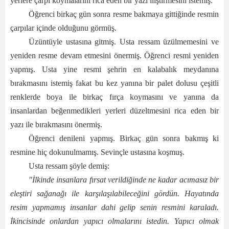
yerlere çarpı koymalarını rica eden bir yazı iliştirmesini istemiş.
Öğrenci birkaç gün sonra resme bakmaya gittiğinde resmin
çarpılar içinde olduğunu görmüş.
Üzüntüyle ustasına gitmiş. Usta ressam üzülmemesini ve
yeniden resme devam etmesini önermiş. Öğrenci resmi yeniden
yapmış. Usta yine resmi şehrin en kalabalık meydanına
bırakmasını istemiş fakat bu kez yanına bir palet dolusu çeşitli
renklerde boya ile birkaç fırça koymasını ve yanına da
insanlardan beğenmedikleri yerleri düzeltmesini rica eden bir
yazı ile bırakmasını önermiş.
Öğrenci denileni yapmış. Birkaç gün sonra bakmış ki
resmine hiç dokunulmamış. Sevinçle ustasına koşmuş.
Usta ressam şöyle demiş:
"İlkinde insanlara fırsat verildiğinde ne kadar acımasız bir
eleştiri sağanağı ile karşılaşılabileceğini gördün. Hayatında
resim yapmamış insanlar dahi gelip senin resmini karaladı.
İkincisinde onlardan yapıcı olmalarını istedin. Yapıcı olmak