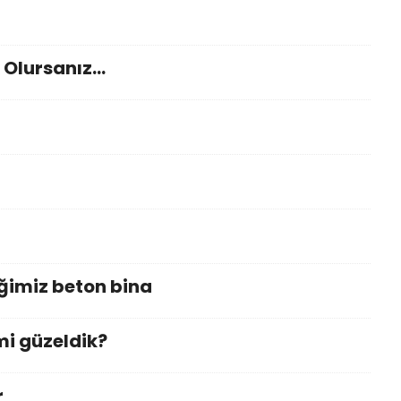
 Olursanız…
eğimiz beton bina
mi güzeldik?
r