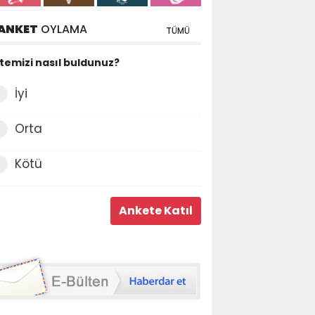
ANKET
OYLAMA
TÜMÜ
itemizi nasıl buldunuz?
İyi
Orta
Kötü