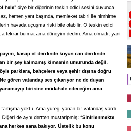
ol hele
” diye bir diğerinin teskin edici sesini duyunca
maz, hemen yanı başında, memleket tabiri ile himhime
rin havada uçuşma riski bile olabilir. O teskin edici
ca tekrar bulmacama döneyim dedim. Ama olmadı, yani
payım, kasap et derdinde koyun can derdinde.
en bir şey kalmamış kimsenin umurunda değil.
öyle parklara, bahçelere veya şehir dışına doğru
! Ne gören vatandaş ses çıkarıyor ne de duyan
 dayanamayıp birisine müdahale edeceğim ama
tartışma yoktu. Ama yüreği yanan bir vatandaş vardı.
Diğeri de aynı dertten mustaripmiş: “
Sinirlenmekte
sana herkes sana bakıyor. Üstelik bu konu