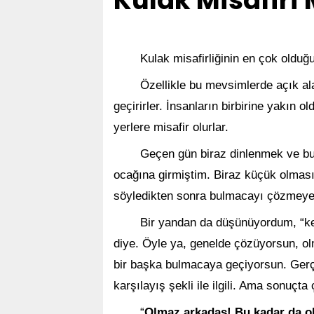
Kulak Misafiri
Kulak misafirliğinin en çok olduğu
Özellikle bu mevsimlerde açık al
geçirirler. İnsanların birbirine yakın o
yerlere misafir olurlar.
Geçen gün biraz dinlenmek ve bu
ocağına girmiştim. Biraz küçük olma
söyledikten sonra bulmacayı çözmeye
Bir yandan da düşünüyordum, “ke
diye. Öyle ya, genelde çözüyorsun, ol
bir başka bulmacaya geçiyorsun. Gerçi
karşılayış şekli ile ilgili. Ama sonuçt
“
Olmaz arkadaş! Bu kadar da o