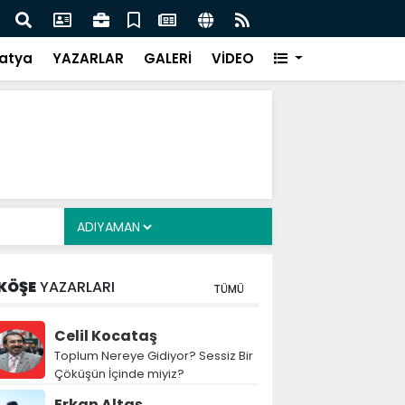
i Alkayış, Cibuti’de diplomatik temaslarda bulundu
Saad
takip
atya
YAZARLAR
GALERİ
VİDEO
KÖŞE
YAZARLARI
TÜMÜ
Celil Kocataş
Toplum Nereye Gidiyor? Sessiz Bir
Çöküşün İçinde miyiz?
Erkan Altaş