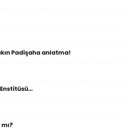
sakın Padişaha anlatma!
 Enstitüsü…
 mı?