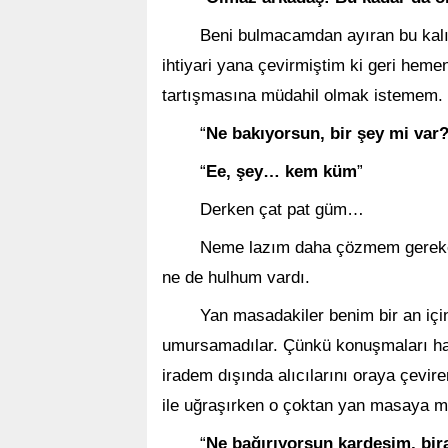
Beni bulmacamdan ayıran bu kalı
ihtiyari yana çevirmiştim ki geri hem
tartışmasına müdahil olmak istemem.
“
Ne bakıyorsun, bir şey mi var
“
Ee, şey… kem küm
”
Derken çat pat güm…
Neme lazım daha çözmem gereken
ne de hulhum vardı.
Yan masadakiler benim bir an içi
umursamadılar. Çünkü konuşmaları har
iradem dışında alıcılarını oraya çevi
ile uğraşırken o çoktan yan masaya mi
“
Ne bağırıyorsun kardeşim, bir