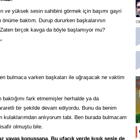
n ve yüksek sesin sahibini görmek için başımı gayri
en önüme baktım. Durup dururken başkalarının
O
 Zaten birçok kavga da böyle başlamıyor mu?
?
”
 bulmaca varken başkaları ile uğraşacak ne vaktim
n baktığımı fark etmemişler herhalde ya da
aretli bir şekilde devam ediyordu. Bunu da benim
ren kulaklarımdan anlıyorum tabi. Ben burada bulmacam
safir olmuştu bile.
az yavaş konuşsana. Bu ufacık yerde kısık sesle de