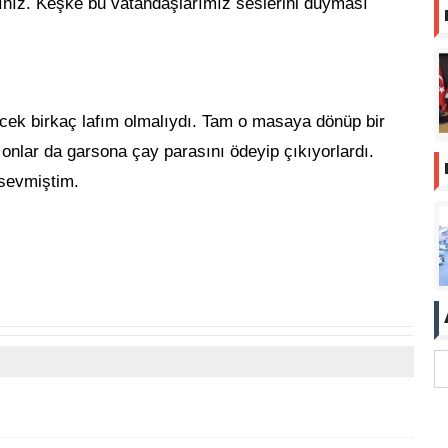
ğınız. Keşke bu vatandaşlarımız seslerini duyması
cek birkaç lafım olmalıydı. Tam o masaya dönüp bir
onlar da garsona çay parasını ödeyip çıkıyorlardı.
sevmiştim.