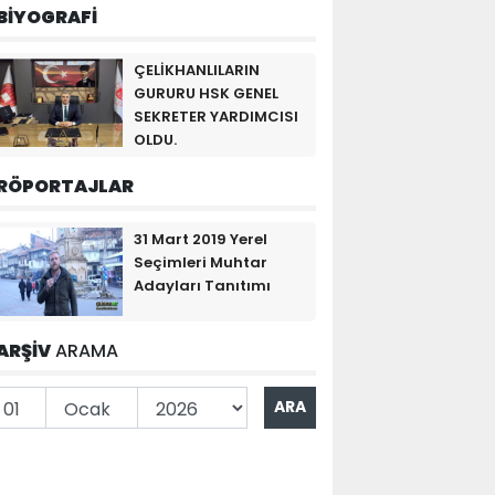
BİYOGRAFİ
ÇELİKHANLILARIN
GURURU HSK GENEL
SEKRETER YARDIMCISI
OLDU.
RÖPORTAJLAR
31 Mart 2019 Yerel
Seçimleri Muhtar
Adayları Tanıtımı
ARŞİV
ARAMA