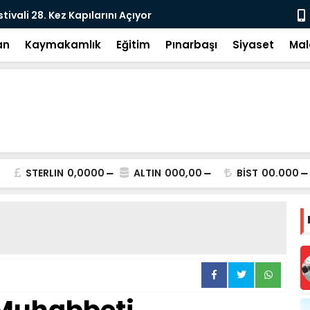
e: DEM Parti’nin Tarihi Sınavı
Milletvekil
an
Kaymakamlık
Eğitim
Pınarbaşı
Siyaset
Mal
STERLIN
0,0000
ALTIN
000,00
BİST
00.000