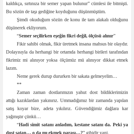
kaldıkça, sırtınıza bir semer yapan bulunur” cümlesi ile bitmişti.
Bu sözün de taşı gediğine koyduğunu düşünmüştüm.
Şimdi okuduğum sözün de konu ile tam alakalı olduğunu
düşünerek ekliyorum.
“
Semer seçilirken eşeğin fikri değil, ölçüsü alınır
”
Fikir sahibi olmak, fikir üretmek insana mahsus bir olaydır.
Dolayısıyla da herhangi bir ortamda herhangi birileri tarafından
fikrimiz mi alınıyor yoksa ölçümüz mü alınıyor dikkat etmek
lazım.
Neme gerek durup dururken bir sakata gelmeyelim…
**
Zaman zaman dostlarımızın yahut dost bildiklerimizin
attığı kazıklardan yakınırız. Ummadığımız bir zamanda yapılan
satış koyar bize, adeta yıkılırız. Güvendiğimiz dağlara kar
yağmıştır çünkü…
“
Hadi simit satanı anladım, kestane satanı da. Peki ya
dost satan… o da mı ekmek parası…?
” gibidir yani.