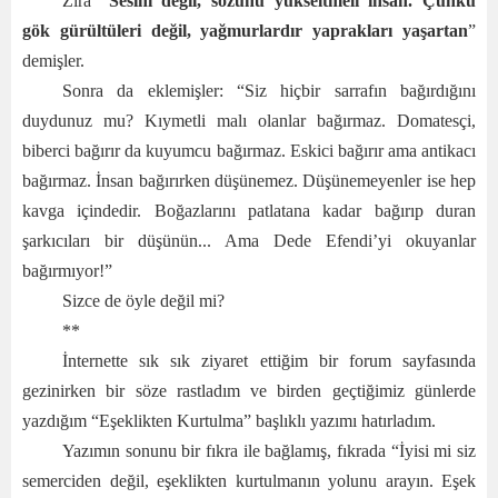
Zira “
Sesini değil, sözünü yükseltmeli insan. Çünkü
gök gürültüleri değil, yağmurlardır yaprakları yaşartan
”
demişler.
Sonra da eklemişler: “Siz hiçbir sarrafın bağırdığını
duydunuz mu? Kıymetli malı olanlar bağırmaz. Domatesçi,
biberci bağırır da kuyumcu bağırmaz. Eskici bağırır ama antikacı
bağırmaz. İnsan bağırırken düşünemez. Düşünemeyenler ise hep
kavga içindedir. Boğazlarını patlatana kadar bağırıp duran
şarkıcıları bir düşünün... Ama Dede Efendi’yi okuyanlar
bağırmıyor!”
Sizce de öyle değil mi?
**
İnternette sık sık ziyaret ettiğim bir forum sayfasında
gezinirken bir söze rastladım ve birden geçtiğimiz günlerde
yazdığım “Eşeklikten Kurtulma” başlıklı yazımı hatırladım.
Yazımın sonunu bir fıkra ile bağlamış, fıkrada “İyisi mi siz
semerciden değil, eşeklikten kurtulmanın yolunu arayın. Eşek