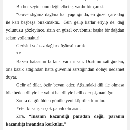
Bu her şeyin sonu değil elbette, vardır bir çaresi.
“Güvendiğiniz dağlara kar yağdığında, en güzel çare dağ
ile karı başbaşa bırakmaktır... Gün gelip karlar eriyip de, dağ
yolunuzu gözleyince, sizin en güzel cevabınız; başka bir dağdan
selam yollamaktır!”
Gerisini vefasız dağlar düşünsün artık…
**
Bazen hatasının farkına varır insan. Dostunu sattığından,
ona kazık attığından hatta güvenini sarstığından dolayı nedamet
duyar.
Gelir af diler, özür beyan eder. Ağzındaki dili ile olmasa
bile beden diliyle ile yahut hal diliyle belli eder pişmanlığını.
Sonra da gönülden gönüle yeni köprüler kurulur.
Yeter ki satışlar çok pahalı olmasın.
Zira, “
İnsanın kazandığı paradan değil, paranın
kazandığı insandan korkulur.
”