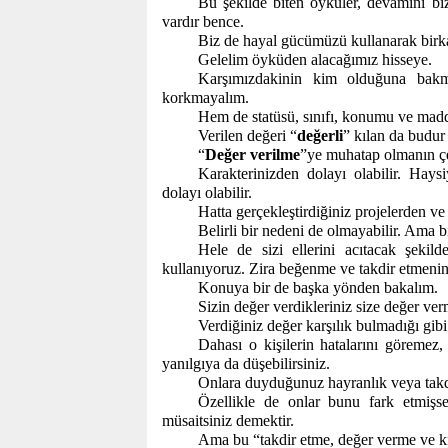
Bu şekilde biten öyküler, devamını biz
vardır bence.
Biz de hayal gücümüzü kullanarak birkaç
Gelelim öyküden alacağımız hisseye.
Karşımızdakinin kim olduğuna bakm
korkmayalım.
Hem de statüsü, sınıfı, konumu ve maddi
Verilen değeri “
değerli
” kılan da budur
“
Değer verilme
”ye muhatap olmanın çeşi
Karakterinizden dolayı olabilir. Hay
dolayı olabilir.
Hatta gerçekleştirdiğiniz projelerden ve 
Belirli bir nedeni de olmayabilir. Ama 
Hele de sizi ellerini acıtacak şekild
kullanıyoruz. Zira beğenme ve takdir etmenin a
Konuya bir de başka yönden bakalım.
Sizin değer verdikleriniz size değer ve
Verdiğiniz değer karşılık bulmadığı gibi 
Dahası o kişilerin hatalarını göremez,
yanılgıya da düşebilirsiniz.
Onlara duyduğunuz hayranlık veya takdir
Özellikle de onlar bunu fark etmişse
müsaitsiniz demektir.
Ama bu “takdir etme, değer verme ve kıy