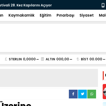
e: DEM Parti’nin Tarihi Sınavı
Milletvekil
an
Kaymakamlık
Eğitim
Pınarbaşı
Siyaset
Mal
STERLIN
0,0000
ALTIN
000,00
BİST
00.000