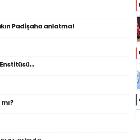
sakın Padişaha anlatma!
 Enstitüsü…
 mı?