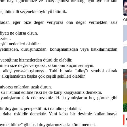
im hayal gücümüze ve bakış açımıza bıraktığı için ayrı bir tadı
 ihtimalli seçenekle öyküyü bitirdik.
O
adan eğer bize değer veriyorsa ona değer vermekten asla
yatı ne olursa olsun.
 zaten.
tli nedenleri olabilir.
siyetinizden, duruşunuzdan, konuşmanızdan veya katkılarınızdan
yaptığınız hizmetlerden ötürü de olabilir.
birileri size değer veriyorsa, sakın onu küçümsemeyin.
e alkışlıyorsa/alkışlamışsa. Tabi burada “alkış”ı sembol olarak
lkışlamaktan başka çok çeşitli şekilleri olabilir.
rmiyorsa onlardan uzak durun.
su-i istimal edilme riski ile de karşı karşıyasınız demektir.
 yanlışlarını fark edemezsiniz. Hatta yanlışlarını hoş görme gibi
 duygunuz perspektifinizi daraltmış olabilir.
 daha risklidir demektir. Yani kaba bir deyimle kullanılmaya
met bilme” gibi asil duygularınızı asla köreltmemeli.