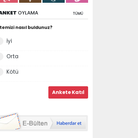
ANKET
OYLAMA
TÜMÜ
itemizi nasıl buldunuz?
İyi
Orta
Kötü