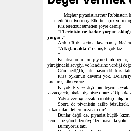
Değer Vermek 
Meşhur piyanist Arthur Rubinstein ko
tereddüt ediyormuş. Ellerinin çok yoruldu
Kız tereddüt etmeden şöyle demiş:
"
Ellerinizin ne kadar yorgun olduğ
yorgun.
"
Arthur Rubinstein anlayamamış. Nedeni
"
Alkışlamaktan
" demiş küçük kız.
*
Kendisi ünlü bir piyanist olduğu iç
yüreğindeki sevgiyi ve kendisine verdiği değ
Göremediği için de masum bir imza tale
Kısa öykünün devamı yok. Dolayısıyl
bırakmış bilmiyoruz.
Küçük kız verdiği muhteşem cevabın 
vazgeçerek, ukala piyaniste omuz silkip arkas
Yoksa verdiği cevabın muhteşemliğini fa
Sonra da piyanistin ezilip büzülerek,
bakamadan defteri imzaladı mı?
Bunlar değil de, piyanist küçük kızın
kendisine yöneltilen övgüleri arasında yoluna
Bilmiyoruz tabi.