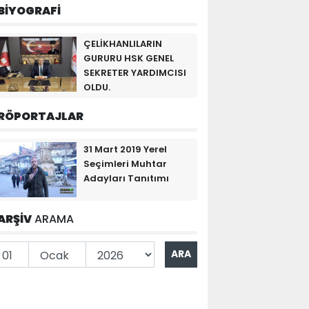
BİYOGRAFİ
ÇELİKHANLILARIN
GURURU HSK GENEL
SEKRETER YARDIMCISI
OLDU.
RÖPORTAJLAR
31 Mart 2019 Yerel
Seçimleri Muhtar
Adayları Tanıtımı
ARŞİV
ARAMA