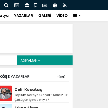
i Alkayış, Cibuti’de diplomatik temaslarda bulundu
Saad
takip
atya
YAZARLAR
GALERİ
VİDEO
KÖŞE
YAZARLARI
TÜMÜ
Celil Kocataş
Toplum Nereye Gidiyor? Sessiz Bir
Çöküşün İçinde miyiz?
Erkan Altaş