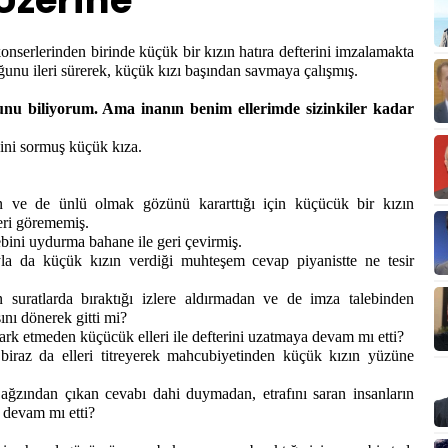
Üzerine
nserlerinden birinde küçük bir kızın hatıra defterini imzalamakta
ğunu ileri sürerek, küçük kızı başından savmaya çalışmış.
unu biliyorum. Ama inanın benim ellerimde sizinkiler kadar
ni sormuş küçük kıza.
in ve de ünlü olmak gözünü kararttığı için küçücük bir kızın
eri görememiş.
bini uydurma bahane ile geri çevirmiş.
a da küçük kızın verdiği muhteşem cevap piyanistte ne tesir
suratlarda bıraktığı izlere aldırmadan ve de imza talebinden
ını dönerek gitti mi?
rk etmeden küçücük elleri ile defterini uzatmaya devam mı etti?
 biraz da elleri titreyerek mahcubiyetinden küçük kızın yüzüne
 ağzından çıkan cevabı dahi duymadan, etrafını saran insanların
 devam mı etti?