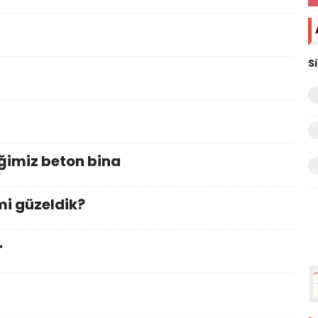
S
eğimiz beton bina
mi güzeldik?
r