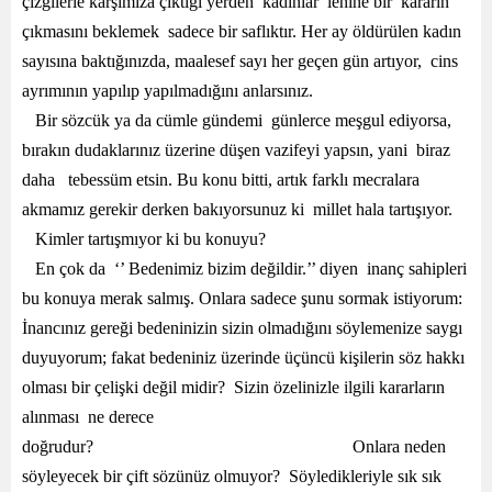
çizgilerle karşımıza çıktığı yerden kadınlar lehine bir kararın
çıkmasını beklemek sadece bir saflıktır. Her ay öldürülen kadın
sayısına baktığınızda, maalesef sayı her geçen gün artıyor, cins
ayrımının yapılıp yapılmadığını anlarsınız.
Bir sözcük ya da cümle gündemi günlerce meşgul ediyorsa,
bırakın dudaklarınız üzerine düşen vazifeyi yapsın, yani biraz
daha tebessüm etsin. Bu konu bitti, artık farklı mecralara
akmamız gerekir derken bakıyorsunuz ki millet hala tartışıyor.
Kimler tartışmıyor ki bu konuyu?
En çok da ‘’ Bedenimiz bizim değildir.’’ diyen inanç sahipleri
bu konuya merak salmış. Onlara sadece şunu sormak istiyorum:
İnancınız gereği bedeninizin sizin olmadığını söylemenize saygı
duyuyorum; fakat bedeniniz üzerinde üçüncü kişilerin söz hakkı
olması bir çelişki değil midir? Sizin özelinizle ilgili kararların
alınması ne derece
doğrudur? Onlara neden
söyleyecek bir çift sözünüz olmuyor? Söyledikleriyle sık sık