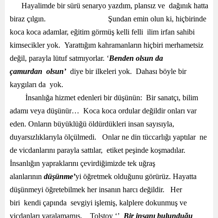
Hayalimde bir sürü senaryo yazdım, plansız ve dağınık hatta
biraz çılgın. Şundan emin olun ki, hiçbirinde
koca koca adamlar, eğitim görmüş kelli felli ilim irfan sahibi
kimsecikler yok. Yarattığım kahramanların hiçbiri merhametsiz
değil, parayla lütuf satmıyorlar. ‘
Benden olsun da
çamurdan olsun’
diye bir ilkeleri yok. Dahası böyle bir
kaygıları da yok.
İnsanlığa hizmet edenleri bir düşünün: Bir sanatçı, bilim
adamı veya düşünür… Koca koca ordular değildir onları var
eden. Onların büyüklüğü öldürdükleri insan sayısıyla,
duyarsızlıklarıyla ölçülmedi. Onlar ne din tüccarlığı yaptılar ne
de vicdanlarını parayla sattılar, etiket peşinde koşmadılar.
İnsanlığın yapraklarını çevirdiğimizde tek uğraş
alanlarının
düşünme’
yi öğretmek olduğunu görürüz. Hayatta
düşünmeyi öğretebilmek her insanın harcı değildir. Her
biri kendi çapında sevgiyi işlemiş, kalplere dokunmuş ve
vicdanları yaralamamış. Tolstoy ‘’
Bir insanı bulunduğu