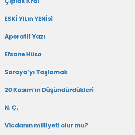
Çıplak Kral
ESKİ YILın YENİsi
Aperatif Yazı
Efsane Hüso
Soraya’yı Taşlamak
20 Kasım’ın Düşündürdükleri
N. Ç.
Vicdanın milliyeti olur mu?