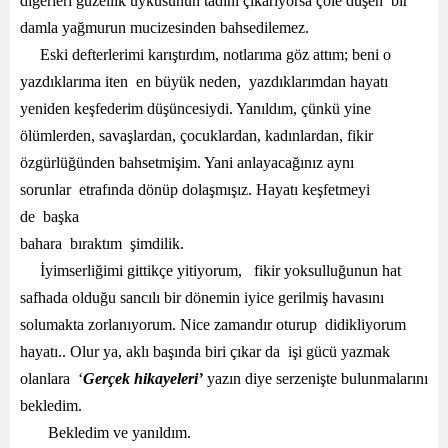
diğerleri güzellik uykusunun tadını çıkarıyorsa çöle düşen bir
damla yağmurun mucizesinden bahsedilemez.
Eski defterlerimi karıştırdım, notlarıma göz attım; beni o
yazdıklarıma iten en büyük neden, yazdıklarımdan hayatı
yeniden keşfederim düşüncesiydi. Yanıldım, çünkü yine
ölümlerden, savaşlardan, çocuklardan, kadınlardan, fikir
özgürlüğünden bahsetmişim. Yani anlayacağınız aynı
sorunlar etrafında dönüp dolaşmışız. Hayatı keşfetmeyi
de başka
bahara bıraktım şimdi
İyimserliğimi gittikçe yitiyorum, fikir yoksulluğunun hat
safhada olduğu sancılı bir dönemin iyice gerilmiş havasını
solumakta zorlanıyorum. Nice zamandır oturup didikliyorum
hayatı.. Olur ya, aklı başında biri çıkar da işi gücü yazmak
olanlara ‘
Gerçek hikayeleri’
yazın diye serzenişte bulunmalarını
bekledim.
Bekledim ve yanıldım.