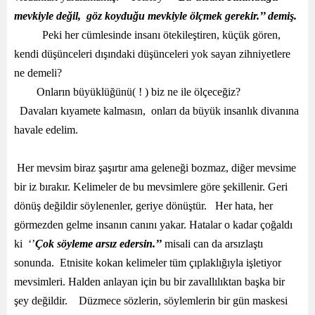
mevkiyle değil, göz koyduğu mevkiyle ölçmek gerekir.’’ demiş.
Peki her cümlesinde insanı ötekileştiren, küçük gören,
kendi düşünceleri dışındaki düşünceleri yok sayan zihniyetlere
ne demeli?
Onların büyüklüğünü( ! ) biz ne ile ölçeceğiz?
Davaları kıyamete kalmasın, onları da büyük insanlık divanına
havale edelim.
Her mevsim biraz şaşırtır ama geleneği bozmaz, diğer mevsime
bir iz bırakır. Kelimeler de bu mevsimlere göre şekillenir. Geri
dönüş değildir söylenenler, geriye dönüştür. Her hata, her
görmezden gelme insanın canını yakar. Hatalar o kadar çoğaldı
ki ‘’
Çok söyleme arsız
edersin.’’
misali can da arsızlaştı
sonunda. Etnisite kokan kelimeler tüm çıplaklığıyla işletiyor
mevsimleri. Halden anlayan için bu bir zavallılıktan başka bir
şey değildir. Düzmece sözlerin, söylemlerin bir gün maskesi