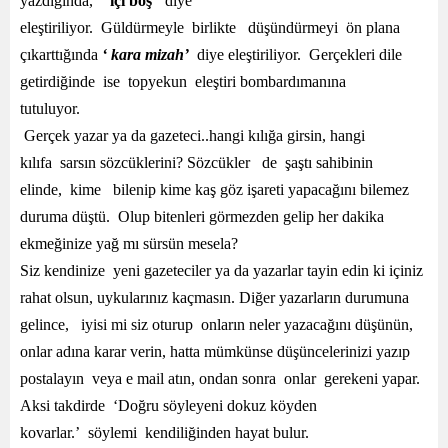
yazdığında, ‘
içi boş
‘ diye
eleştiriliyor. Güldürmeyle birlikte düşündürmeyi ön plana
çıkarttığında
‘ kara mizah’
diye eleştiriliyor. Gerçekleri dile
getirdiğinde ise topyekun eleştiri bombardımanına
tutuluy
Gerçek yazar ya da gazeteci..hangi kılığa girsin, hangi
kılıfa sarsın sözcüklerini? Sözcükler de şaştı sahibinin
elinde, kime bilenip kime kaş göz işareti yapacağını bilemez
duruma düştü. Olup bitenleri görmezden gelip her dakika
ekmeğinize yağ mı sürsün mesela?
Siz kendinize yeni gazeteciler ya da yazarlar tayin edin ki içiniz
rahat olsun, uykularınız kaçmasın. Diğer yazarların durumuna
gelince, iyisi mi siz oturup onların neler yazacağını düşünün,
onlar adına karar verin, hatta mümkünse düşüncelerinizi yazıp
postalayın veya e mail atın, ondan sonra onlar gerekeni yapar.
Aksi takdirde ‘Doğru söyleyeni dokuz köyden
kovarlar.’ söylemi kendiliğinden hayat bulur.