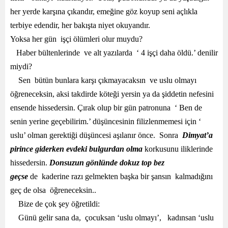
her yerde karşına çıkandır, emeğine göz koyup seni açlıkla
terbiye edendir, her bakışta niyet okuyandır.
Yoksa her gün işçi ölümleri olur muydu?
Haber bültenlerinde ve alt yazılarda ‘ 4 işçi daha öldü.’ denilir
miydi?
Sen bütün bunlara karşı çıkmayacaksın ve uslu olmayı
öğreneceksin, aksi takdirde köteği yersin ya da şiddetin nefesini
ensende hissedersin. Çırak olup bir gün patronuna ‘ Ben de
senin yerine geçebilirim.’ düşüncesinin filizlenmemesi için ‘
uslu’ olman gerektiği düşüncesi aşılanır önce. Sonra
Dimyat’a
pirince giderken evdeki bulgurdan olma
korkusunu iliklerinde
hissedersin.
Donsuzun gönlünde dokuz top bez
geçse
de kaderine razı gelmekten başka bir şansın kalmadığını
geç de olsa öğreneceksin..
Bize de çok şey öğretildi:
Günü gelir sana da, çocuksan ‘uslu olmayı’, kadınsan ‘uslu