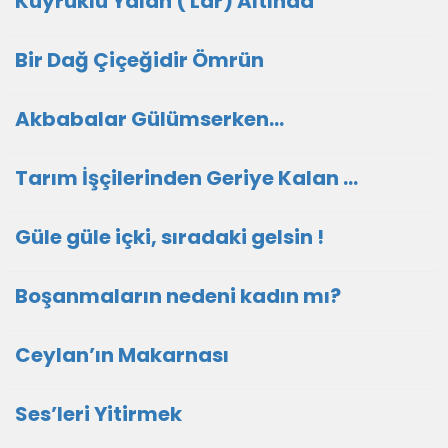
Kuyruklu Yalan ( Lar) Altında
Bir Dağ Çiçeğidir Ömrün
Akbabalar Gülümserken…
Tarım İşçilerinden Geriye Kalan …
Güle güle içki, sıradaki gelsin !
Boşanmaların nedeni kadın mı?
Ceylan’ın Makarnası
Ses’leri Yitirmek