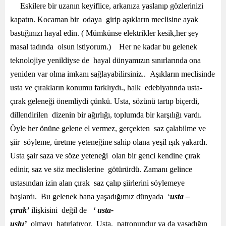
Eskilere bir uzanın keyiflice, arkanıza yaslanıp gözlerinizi
kapatın. Kocaman bir odaya girip aşıkların meclisine ayak
bastığınızı hayal edin. ( Mümkünse elektrikler kesik,her şey
masal tadında olsun istiyorum.) Her ne kadar bu gelenek
teknolojiye yenildiyse de hayal dünyamızın sınırlarında ona
yeniden var olma imkanı sağlayabilirsiniz.. Aşıkların meclisinde
usta ve çırakların konumu farklıydı., halk edebiyatında usta-
çırak geleneği önemliydi çünkü. Usta, sözünü tartıp biçerdi,
dillendirilen dizenin bir ağırlığı, toplumda bir karşılığı vardı.
Öyle her önüne gelene el vermez, gerçekten saz çalabilme ve
şiir söyleme, üretme yeteneğine sahip olana yeşil ışık yakardı.
Usta şair saza ve söze yeteneği olan bir genci kendine çırak
edinir, saz ve söz meclislerine götürürdü. Zamanı gelince
ustasından izin alan çırak saz çalıp şiirlerini söylemeye
başlardı. Bu gelenek bana yaşadığımız dünyada ‘
usta –
çırak’
ilişkisini değil de
‘ usta-
uslu’
olmayı hatırlatıyor. Usta, patronundur ya da yaşadığın