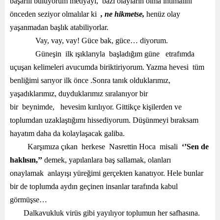
başarılı buluyorum medyayı, bazı olayların olma ihtimalini
önceden seziyor olmalılar ki
, ne hikmetse,
henüz olay
yaşanmadan başlık atabiliyorlar.
Vay, vay, vay! Güce bak, güce… diyorum.
Güneşin ilk ışıklarıyla başladığım güne etrafımda
uçuşan kelimeleri avucumda biriktiriyorum. Yazma hevesi tüm
benliğimi sarıyor ilk önce .Sonra tanık olduklarımız,
yaşadıklarımız, duyduklarımız sıralanıyor bir
bir beynimde, hevesim kırılıyor. Gittikçe kişilerden ve
toplumdan uzaklaştığımı hissediyorum. Düşünmeyi bıraksam
hayatım daha da kolaylaşacak galiba.
Karşımıza çıkan herkese Nasrettin Hoca misali
‘’Sen de
haklısın,’’
demek, yapılanlara baş sallamak, olanları
onaylamak anlayışı yüreğimi gerçekten kanatıyor. Hele bunlar
bir de toplumda aydın geçinen insanlar tarafında kabul
görmüşse…
Dalkavukluk virüs gibi yayılıyor toplumun her safhasına.