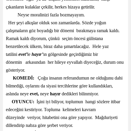
çıkanların kulaklar çekilir, herkes hizaya getirilir.
Neyse moralinizi fazla bozmayayım.
Her şeyi alkışlar olduk son zamanlarda. Sözde yoğun
çalışmaların göz boyadığı bir dönemi bırakmaya ramak kaldı.
Ramak kaldı diyorum, çünkü seçim öncesi gülistana
benzetilecek ülkem, biraz daha şımartılacağız. Hele yaz
tatilini
evet’
le
hayır’
ın gölgesinde geçirdiğimiz bir
dönemin arkasından her hileye eyvallah diyeceğiz, durum onu
gösteriyor.
KOMEDİ:
Çoğu insanın referandumun ne olduğunu dahi
bilmediği, oylarını da siyasi tercihlerine göre kullandıkları,
aslında neye
evet,
neye
hayır
dedikleri bilinmiyor.
OYUNCU:
İşini iyi biliyor, toplumun hangi sözlere itibar
edeceğini kestiriyor. Topluma kelimeleri kavram
düzeyinde veriyor, hitabetini ona göre yapıyor. Mağduriyeti
dillendirip nabza göre şerbet veriyor.