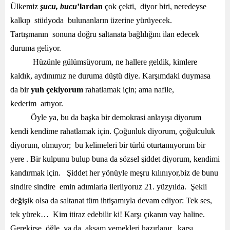
Ülkemiz
şucu, bucu
’lardan
çok çekti, diyor biri, neredeyse
kalkıp stüdyoda bulunanların üzerine yürüyecek.
Tartışmanın sonuna doğru saltanata bağlılığını ilan edecek
duruma geliyor.
Hüzünle gülümsüyorum, ne hallere geldik, kimlere
kaldık, aydınımız ne duruma düştü diye. Karşımdaki duymasa
da bir
yuh çekiyorum
rahatlamak için; ama nafile,
kederim artıyor.
Öyle ya, bu da başka bir demokrasi anlayışı diyorum
kendi kendime rahatlamak için. Çoğunluk diyorum, çoğulculuk
diyorum, olmuyor; bu kelimeleri bir türlü oturtamıyorum bir
yere . Bir kulpunu bulup buna da sözsel şiddet diyorum, kendimi
kandırmak için. Şiddet her yönüyle meşru kılınıyor,biz de bunu
sindire sindire emin adımlarla ilerliyoruz 21. yüzyılda. Şekli
değişik olsa da saltanat tüm ihtişamıyla devam ediyor: Tek ses,
tek yürek… Kim itiraz edebilir ki! Karşı çıkanın vay haline.
Gerekirse öğle ya da akşam yemekleri hazırlanır, karşı