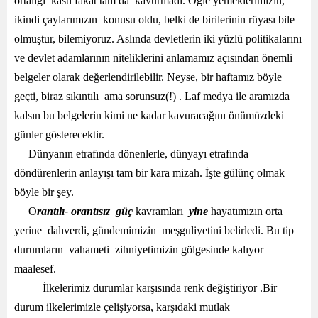
ortalığı kastı fakat tam da kavurmadı. Öğle yemeklerimizin,
ikindi çaylarımızın konusu oldu, belki de birilerinin rüyası bile
olmuştur, bilemiyoruz. Aslında devletlerin iki yüzlü politikalarını
ve devlet adamlarının niteliklerini anlamamız açısından önemli
belgeler olarak değerlendirilebilir. Neyse, bir haftamız böyle
geçti, biraz sıkıntılı ama sorunsuz(!) . Laf medya ile aramızda
kalsın bu belgelerin kimi ne kadar kavuracağını önümüzdeki
günler gösterecektir.
Dünyanın etrafında dönenlerle, dünyayı etrafında
döndürenlerin anlayışı tam bir kara mizah. İşte gülünç olmak
böyle bir şey.
O
rantılı-
orantısız güç
kavramları
yine
hayatımızın orta
yerine dalıverdi, gündemimizin meşguliyetini belirledi. Bu tip
durumların vahameti zihniyetimizin gölgesinde kalıyor
maalesef.
İlkelerimiz durumlar karşısında renk değiştiriyor .Bir
durum ilkelerimizle çelişiyorsa, karşıdaki mutlak