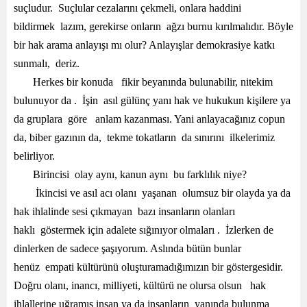
suçludur. Suçlular cezalarını çekmeli, onlara haddini
bildirmek lazım, gerekirse onların ağzı burnu kırılmalıdır. Böyle
bir hak arama anlayışı mı olur? Anlayışlar demokrasiye katkı
sunmalı, deriz.
Herkes bir konuda fikir beyanında bulunabilir, nitekim
bulunuyor da . İşin asıl gülünç yanı hak ve hukukun kişilere ya
da gruplara göre anlam kazanması. Yani anlayacağınız copun
da, biber gazının da, tekme tokatların da sınırını ilkelerimiz
belirliyor.
Birincisi olay aynı, kanun aynı bu farklılık niye?
İkincisi ve asıl acı olanı yaşanan olumsuz bir olayda ya da
hak ihlalinde sesi çıkmayan bazı insanların olanları
haklı göstermek için adalete sığınıyor olmaları . İzlerken de
dinlerken de sadece şaşıyorum. Aslında bütün bunlar
henüz empati kültürünü oluşturamadığımızın bir göstergesidir.
Doğru olanı, inancı, milliyeti, kültürü ne olursa olsun hak
ihlallerine uğramış insan ya da insanların yanında bulunma