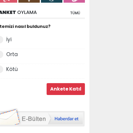
ANKET
OYLAMA
TÜMÜ
itemizi nasıl buldunuz?
İyi
Orta
Kötü