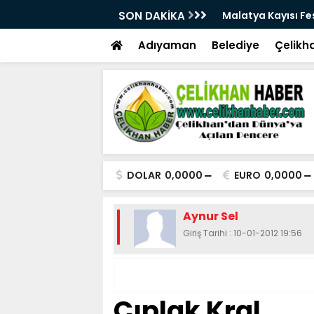
28. Kez Kapılarını Açıyor
SON DAKİKA
Vesayetten Siyaset
Adıyaman
Belediye
Çelikh
DOLAR
0,0000
EURO
0,0000
Aynur Sel
Giriş Tarihi : 10-01-2012 19:56
Çıplak Kral