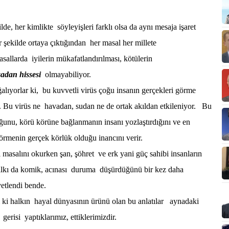
ilde, her kimlikte söyleyişleri farklı olsa da aynı mesaja işaret
 şekilde ortaya çıktığından her masal her millete
llarda iyilerin mükafatlandırılması, kötülerin
sadan
hissesi
olmayabiliyor.
ıyorlar ki, bu kuvvetli virüs çoğu insanın gerçekleri görme
. Bu virüs ne havadan, sudan ne de ortak akıldan etkileniyor. Bu
duğunu, körü körüne bağlanmanın insanı yozlaştırdığını ve en
örmenin gerçek körlük olduğu inancını verir.
 masalını okurken şan, şöhret ve erk yani güç sahibi insanların
 halkı da komik, acınası duruma düşürdüğünü bir kez daha
etlendi bende.
i halkın hayal dünyasının ürünü olan bu anlatılar aynadaki
 gerisi yaptıklarımız, ettiklerimizdir.