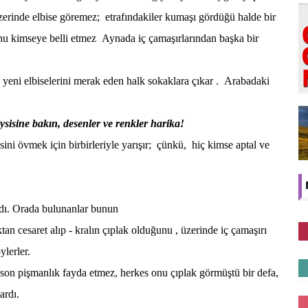
üzerinde elbise göremez; etrafındakiler kumaşı gördüğü halde bir
u kimseye belli etmez Aynada iç çamaşırlarından başka bir
 yeni elbiselerini merak eden halk sokaklara çıkar . Arabadaki
ysisine bakın, desenler ve renkler harika!
ni övmek için birbirleriyle yarışır; çünkü, hiç kimse aptal ve
dı. Orada bulunanlar bunun
kralın çıplak olduğunu , üzerinde iç çamaşırı
ylerler.
n pişmanlık fayda etmez, herkes onu çıplak görmüştü bir defa,
ardı.