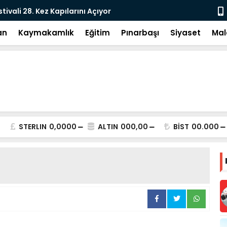
e: DEM Parti’nin Tarihi Sınavı
Milletvekil
an
Kaymakamlık
Eğitim
Pınarbaşı
Siyaset
Mal
STERLIN
0,0000
ALTIN
000,00
BİST
00.000