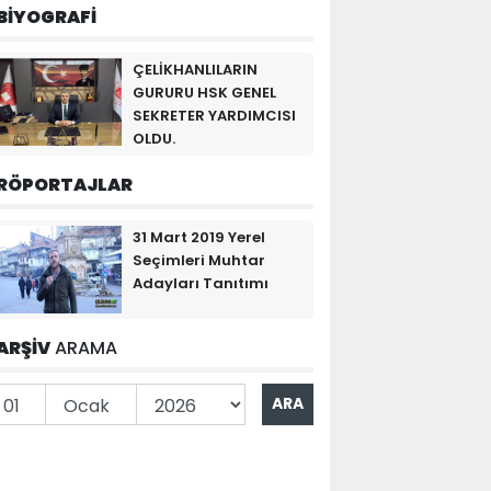
BİYOGRAFİ
ÇELİKHANLILARIN
GURURU HSK GENEL
SEKRETER YARDIMCISI
OLDU.
RÖPORTAJLAR
31 Mart 2019 Yerel
Seçimleri Muhtar
Adayları Tanıtımı
ARŞİV
ARAMA