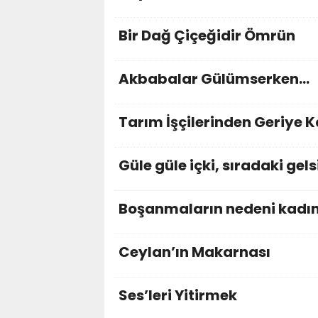
Bir Dağ Çiçeğidir Ömrün
Akbabalar Gülümserken…
Tarım İşçilerinden Geriye K
Güle güle içki, sıradaki gelsi
Boşanmaların nedeni kadı
Ceylan’ın Makarnası
Ses’leri Yitirmek