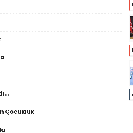
k
ya
dı…
an Çocukluk
da