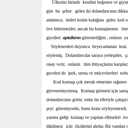
Ülkenin birinde kendini beğenen ve giyimin
gün bu şehre gelen iki dolandırıcının dikkati
anlatınca, ünleri kralın kulağına gider, kral 
öve bitiremezler; ancak bu kumaşlarının önem
giysileri
aptalların
göremediğini , onların y
Söylenenleri duyunca heyecanlanan kral, k
söylemiş. Dolandırıcılar saraya yerleşirler, ça
onay verir, onların tüm ihtiyaçlarını karşıla
geceleri de ipek, sırma ve mücevherleri torba
Kral kumaşı çok merak etmesine rağmen 
güvenemiyormuş. Kumaşı görmesi için sarayda
dolandırıcıları görür, onlar da elleriyle çalış
şeyi göremiyordu, bunu krala söyleyemezdi,
yanına gidip kumaşı ve yapılan elbiseleri över
dikilmesi için ölçülerini alırlar. Bir yandan