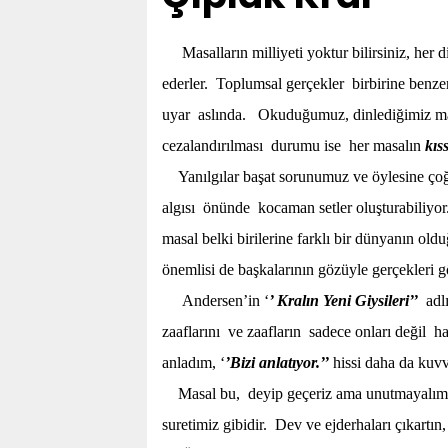
Masalların milliyeti yoktur bilirsiniz, her d
ederler. Toplumsal gerçekler birbirine benzer
uyar aslında. Okuduğumuz, dinlediğimiz masa
cezalandırılması durumu ise her masalın
kıs
Yanılgılar başat sorunumuz ve öylesine çoğal
algısı önünde kocaman setler oluşturabiliyor
masal belki birilerine farklı bir dünyanın ol
önemlisi de başkalarının gözüyle gerçekleri g
Andersen’in ‘
’ Kralın Yeni Giysileri’’
adlı
zaaflarını ve zaafların sadece onları değil
anladım, ‘
’Bizi anlatıyor.’’
hissi daha da kuvv
Masal bu, deyip geçeriz ama unutmayalım k
suretimiz gibidir. Dev ve ejderhaları çıkartın,