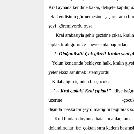
Kral aynada kendine bakar, dehşete kapılır, 
tek kendisinin görmemesine şaşırır, ama bun
şeyi göremiyordu oysa.
Kral arabasıyla şehir gezisine çıkar, kralın
çıplak kralı görünce heyecanla bağırırlar:
‘
’- Olağanüstü! Çok güzel! Kralın yeni gi
Yolun kenarında bekleyen halk, kralın giysisi
yeteneksiz sanılmak istemiyordu.
Kalabalığın içinden bir çocuk:
‘’
-- Kral çıplak! Kral çıplak!’’
diye bağır
üzerine -çocuktan cesaret alıp - 
dışında başka bir şey olmadığını bağırarak sö
Kral bunları duyunca hatasını anlar, ama so
dolandırıcılar ise çoktan sırra kadem basmışl