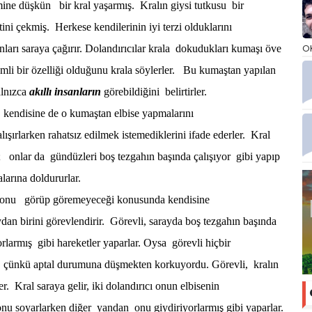
e düşkün bir kral yaşarmış. Kralın giysi tutkusu bir
ni çekmiş. Herkese kendilerinin iyi terzi olduklarını
O
onları saraya çağırır. Dolandırıcılar krala dokudukları kumaşı öve
li bir özelliği olduğunu krala söylerler. Bu kumaştan yapılan
alnızca
akıllı insanların
görebildiğini belirtirler.
endisine de o kumaştan elbise yapmalarını
lışırlarken rahatsız edilmek istemediklerini ifade ederler. Kral
r; onlar da gündüzleri boş tezgahın başında çalışıyor gibi yapıp
larına doldururlar.
onu görüp göremeyeceği konusunda kendisine
n birini görevlendirir. Görevli, sarayda boş tezgahın başında
ıyorlarmış gibi hareketler yaparlar. Oysa görevli hiçbir
 çünkü aptal durumuna düşmekten korkuyordu. Görevli, kralın
. Kral saraya gelir, iki dolandırıcı onun elbisenin
 onu soyarlarken diğer yandan onu giydiriyorlarmış gibi yaparlar.