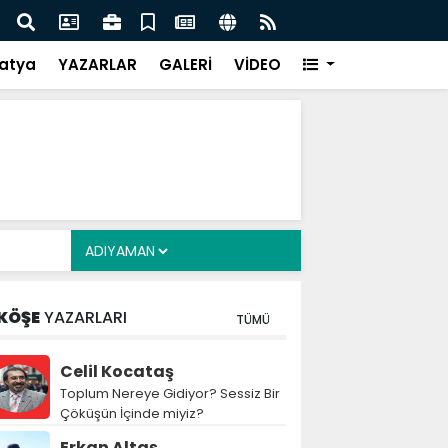
i Alkayış, Cibuti’de diplomatik temaslarda bulundu
Saad
takip
atya
YAZARLAR
GALERİ
VİDEO
KÖŞE
YAZARLARI
TÜMÜ
Celil Kocataş
Toplum Nereye Gidiyor? Sessiz Bir
Çöküşün İçinde miyiz?
Erkan Altaş