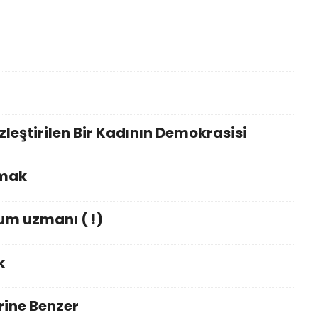
leştirilen Bir Kadının Demokrasisi
nmak
um uzmanı ( !)
k
erine Benzer