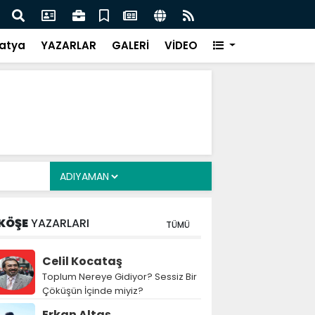
i Alkayış, Cibuti’de diplomatik temaslarda bulundu
Saad
takip
atya
YAZARLAR
GALERİ
VİDEO
KÖŞE
YAZARLARI
TÜMÜ
Celil Kocataş
Toplum Nereye Gidiyor? Sessiz Bir
Çöküşün İçinde miyiz?
Erkan Altaş