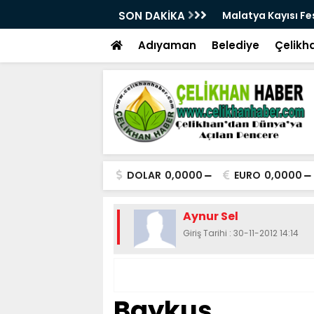
28. Kez Kapılarını Açıyor
SON DAKİKA
Vesayetten Siyaset
Adıyaman
Belediye
Çelikh
DOLAR
0,0000
EURO
0,0000
Aynur Sel
Giriş Tarihi : 30-11-2012 14:14
Baykuş