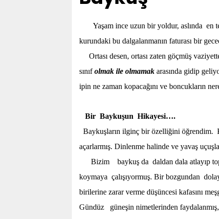
Yaşam ince uzun bir yoldur, aslında en tep
kurundaki bu dalgalanmanın faturası bir gec
Ortası desen, ortası zaten göçmüş vaziyette
sınıf
olmak ile olmamak
arasında gidip geliy
ipin ne zaman kopacağını ve boncukların ner
Bir Baykuşun Hikayesi….
Baykuşların ilginç bir özelliğini öğrendim. K
açarlarmış. Dinlenme halinde ve yavaş uçuşlar
Bizim baykuş da daldan dala atlayıp toplul
koymaya çalışıyormuş. Bir bozgundan dolayı e
birilerine zarar verme düşüncesi kafasını me
Gündüz güneşin nimetlerinden faydalanmış,