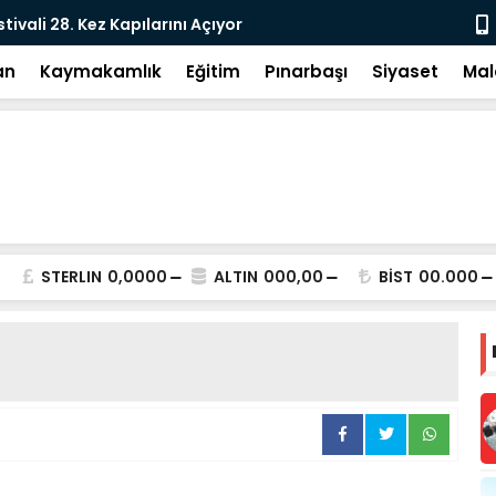
e: DEM Parti’nin Tarihi Sınavı
Milletvekil
an
Kaymakamlık
Eğitim
Pınarbaşı
Siyaset
Mal
STERLIN
0,0000
ALTIN
000,00
BİST
00.000