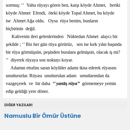
sormuş: ‘’ Yahu rüyayı gören ben, karşı köyde Ahmet, beriki
köyde Ahmet Efendi, öteki köyde Topal Ahmet, bu köyde
ise Ahmet Ağa oldu. Oysa rüya benim, bunların
hiçbirinin değil.
Kahvenin ileri gelenlerinden Nüktedan Ahmet alaycı bir
şekilde ; ‘’ Biz her gün rüya görürüz, sen ise kırk yılın başında
bir rüya görmüşsün, peşinden buralara gelmişsin, olacak iş mi?
’’ diyerek rüyaya son noktayı koyar.
Adamın etrafını saran köylüler adamı ikna ederek rüyasını
unuttururlar. Rüyası unutturulan adam umutlarından da
vazgeçerek ve bir daha
‘’ yanlış rüya’’
görmemeye yemin
edip geldiği yere döner.
DİĞER YAZILARI
Namuslu Bir Ömür Üstüne