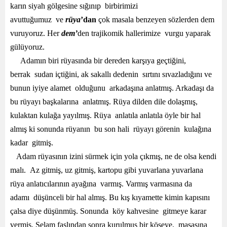
karın siyah gölgesine sığınıp birbirimizi
avuttuğumuz ve
rüya
’dan
çok masala benzeyen sözlerden dem
vuruyoruz. Her
dem’
den trajikomik hallerimize vurgu yaparak
gülüyoruz.
Adamın biri rüyasında bir dereden karşıya geçtiğini,
berrak sudan içtiğini, ak sakallı dedenin sırtını sıvazladığını ve
bunun iyiye alamet olduğunu arkadaşına anlatmış. Arkadaşı da
bu rüyayı başkalarına anlatmış. Rüya dilden dile dolaşmış,
kulaktan kulağa yayılmış. Rüya anlatıla anlatıla öyle bir hal
almış ki sonunda rüyanın bu son hali rüyayı görenin kulağına
kadar gitmiş.
Adam rüyasının izini sürmek için yola çıkmış, ne de olsa kendi
malı. Az gitmiş, uz gitmiş, kartopu gibi yuvarlana yuvarlana
rüya anlatıcılarının ayağına varmış. Varmış varmasına da
adamı düşünceli bir hal almış. Bu kış kıyamette kimin kapısını
çalsa diye düşünmüş. Sonunda köy kahvesine gitmeye karar
vermiş. Selam faslından sonra kurulmuş bir köşeye, masasına