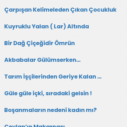
Çarpışan Kelimeleden Çıkan Çocukluk
Kuyruklu Yalan ( Lar) Altında
Bir Dağ Çiçeğidir Ömrün
Akbabalar Gülümserken…
Tarım İşçilerinden Geriye Kalan …
Güle güle içki, sıradaki gelsin !
Boşanmaların nedeni kadın mı?
Ceylan’ın Makarnası