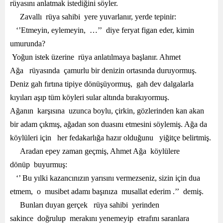
rüyasını anlatmak istediğini söyler.
Zavallı rüya sahibi yere yuvarlanır, yerde tepinir:
‘’Etmeyin, eylemeyin, …’’ diye feryat figan eder, kimin
umurunda?
Yoğun istek üzerine rüya anlatılmaya başlanır. Ahmet
Ağa rüyasında çamurlu bir denizin ortasında duruyormuş.
Deniz gah fırtına tipiye dönüşüyormuş, gah dev dalgalarla
kıyıları aşıp tüm köyleri sular altında bırakıyormuş.
Ağanın karşısına uzunca boylu, çirkin, gözlerinden kan akan
bir adam çıkmış, ağadan son duasını etmesini söylemiş. Ağa da
köylüleri için her fedakarlığa hazır olduğunu yiğitçe belirtmiş.
Aradan epey zaman geçmiş, Ahmet Ağa köylülere
dönüp buyurmuş:
‘’ Bu yılki kazancınızın yarısını vermezseniz, sizin için dua
etmem, o musibet adamı başınıza musallat ederim .’’ demiş.
Bunları duyan gerçek rüya sahibi yerinden
sakince doğrulup merakını yenemeyip etrafını saranlara