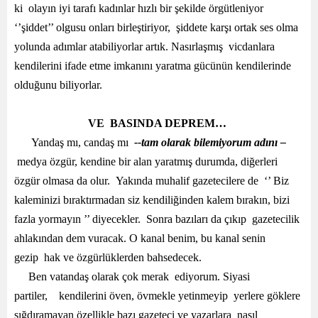
ki olayın iyi tarafı kadınlar hızlı bir şekilde örgütleniyor
‘’şiddet’’ olgusu onları birleştiriyor, şiddete karşı ortak ses olma
yolunda adımlar atabiliyorlar artık. Nasırlaşmış vicdanlara
kendilerini ifade etme imkanını yaratma gücünün kendilerinde
olduğunu biliyorlar.
VE
BASINDA DEPREM…
Yandaş mı, candaş mı
--tam olarak bilemiyorum adını –
medya özgür, kendine bir alan yaratmış durumda, diğerleri
özgür olmasa da olur. Yakında muhalif gazetecilere de ‘’ Biz
kaleminizi bıraktırmadan siz kendiliğinden kalem bırakın, bizi
fazla yormayın ’’ diyecekler. Sonra bazıları da çıkıp gazetecilik
ahlakından dem vuracak. O kanal benim, bu kanal senin
gezip hak ve özgürlüklerden bahsedecek.
Ben vatandaş olarak çok merak ediyorum. Siyasi
partiler, kendilerini öven, övmekle yetinmeyip yerlere göklere
sığdıramayan özellikle bazı gazeteci ve yazarlara nasıl