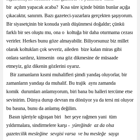
bir açılım yapacak acaba? Kısa süre içinde bütün bunlar açığa
çıkacaktır, sanırım. Bazı gazeteci-yazarlara gerçekten şaşıyorum.
Bir siyasetçinin bir konuda yanlı düşünmesi doğaldır; çünkü
farklı bir ses oluştu mu, ona o koltuğa bir daha oturmama cezası
verirler. Herkes bunu göze almayabilir. Biliyorsunuz biz millet
olarak koltukları çok severiz, aileden bize kalan miras gibi
onlara sarılırız, kimsenin ona göz dikmesine de müsaade
etmeyiz, göz dikenin gözlerini oyarız.
Bir zamanların kısmi muhalifleri şimdi yandaş oluyorlar, bir
zamanların yandaşı da muhalif. Bu trajik aynı zamanda
komik durumları anlamıyorum, biri bana bu halleri tercüme etse
sevinirim. Dünya durup devran mı dönüyor ya da tersi mi oluyor
bu basına, bunu da anlamış değilim.
Basın işleriyle uğraşan biri her şeye rağmen yani tüm
yıldırmalara, sindirmelere karşı -
yüreğinde az da olsa
gazetecilik mesleğine sevgisi varsa ve bu mesleğe saygı