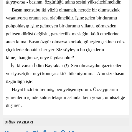
duyuyorsa
- basının özgürlüğü adına sesini yükseltebilmelidir.
Basın mensubu iki yüzlü olmamalı, nerede bir olumsuzluk
yaşanıyorsa oranın sesi olabilmelidir. İşine gelen bir durumu
pohpohlayıp işine gelmeyen bir durumu yıllarca görmezden
gelirsen dürüst değilsin, gazetecilik mesleğini kötü emellerine
aracı kılma. Basın özgür olmazsa korkak, güneşten çekinen cılız
çiçeklerle donatılır her yer. Siz söyleyin bu çiçeklerin
kime, hangimize, neye faydası olur?
İyi ki varsın İklim Bayraktar (!) Sen olmasaydın gazeteciler
ve siyasetçiler neyi konuşacaktı? bilemiyorum. Alın size basın
özgürlüğü işte!
Hayat hızlı bir trenmiş, ben yetişemiyorum. Özsaygılarını
yitirenlerin içinde kalma telaşıdır aslında beni yoran, ümitsizliğe
düşüren.
DİĞER YAZILARI