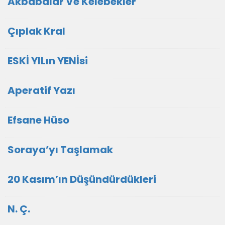
Akbabalar Ve Kelebekler
Çıplak Kral
ESKİ YILın YENİsi
Aperatif Yazı
Efsane Hüso
Soraya’yı Taşlamak
20 Kasım’ın Düşündürdükleri
N. Ç.