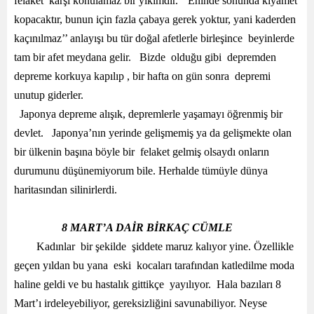
felaket karşı konulamaz bir yıkımdır. ‘’Eninde sonunda kıyamet
kopacaktır, bunun için fazla çabaya gerek yoktur, yani kaderden
kaçınılmaz’’ anlayışı bu tür doğal afetlerle birleşince beyinlerde
tam bir afet meydana gelir. Bizde olduğu gibi depremden
depreme korkuya kapılıp , bir hafta on gün sonra depremi
unutup giderler.
Japonya depreme alışık, depremlerle yaşamayı öğrenmiş bir
devlet. Japonya’nın yerinde gelişmemiş ya da gelişmekte olan
bir ülkenin başına böyle bir felaket gelmiş olsaydı onların
durumunu düşünemiyorum bile. Herhalde tümüyle dünya
haritasından silinirlerdi.
8 MART’A DAİR BİRKAÇ CÜMLE
Kadınlar bir şekilde şiddete maruz kalıyor yine. Özellikle
geçen yıldan bu yana eski kocaları tarafından katledilme moda
haline geldi ve bu hastalık gittikçe yayılıyor. Hala bazıları 8
Mart’ı irdeleyebiliyor, gereksizliğini savunabiliyor. Neyse