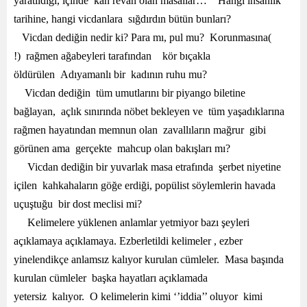
yaratıldığı, içinde kan revan olan masallar… Hangi insanlık
tarihine, hangi vicdanlara sığdırdın bütün bunları?
Vicdan dediğin nedir ki? Para mı, pul mu? Korunmasına(
!) rağmen ağabeyleri tarafından kör bıçakla
öldürülen Adıyamanlı bir kadının ruhu mu?
Vicdan dediğin tüm umutlarını bir piyango biletine
bağlayan, açlık sınırında nöbet bekleyen ve tüm yaşadıklarına
rağmen hayatından memnun olan zavallıların mağrur gibi
görünen ama gerçekte mahcup olan bakışları mı?
Vicdan dediğin bir yuvarlak masa etrafında şerbet niyetine
içilen kahkahaların göğe erdiği, popülist söylemlerin havada
uçuştuğu bir dost meclisi mi?
Kelimelere yüklenen anlamlar yetmiyor bazı şeyleri
açıklamaya açıklamaya. Ezberletildi kelimeler , ezber
yinelendikçe anlamsız kalıyor kurulan cümleler. Masa başında
kurulan cümleler başka hayatları açıklamada
yetersiz kalıyor. O kelimelerin kimi ‘’iddia’’ oluyor kimi