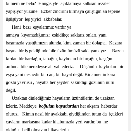
bilmem ne bela? Hangisiyle açıklamaya kalksan rezalet
yapışıyor yüzüne. Ezber zincirini kırmaya çalıştığın an tepene
üşüşüyor leş yiyici akbabalar.
Hani bazı eşyalarımız vardır ya,
atmaya kıyamadığımız; eskidikçe saklarız onları, yanı
başımızda yastığımızın altında, kimi zaman bir dolapta. Kazara
başına bir iş geldiğinde bile üzüntümüzü saklayamayız. Bazen
kırılan bir bardağın, tabağın, kaybolan bir bıçağın, kaşığın
ardında bile neredeyse ah vah ederiz. Düşünün kaybolan bir
eşya yani nesnedir bir can, bir hayat değil. Bir annenin kara
gözlü yavrusu , hayatta her şeyden sakındığı gözünün nuru
değil.
Uzaktan dinlediğimiz hayatların üzüntülerini de uzaktan
izleriz. Maddeye
boğulan hayatlardan
her akşam haberdar
oluruz. Kimin nasıl bir ayakkabı giydiğinden tutun da içtikleri
çayların markasına kadar kitabımızda yeri vardır, bu ne
olduğu belli olmayan hikayelerin.