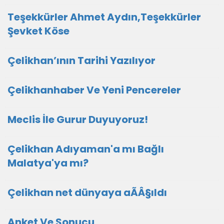
Teşekkürler Ahmet Aydın,Teşekkürler
Şevket Köse
Çelikhan’ının Tarihi Yazılıyor
Çelikhanhaber Ve Yeni Pencereler
Meclis İle Gurur Duyuyoruz!
Çelikhan Adıyaman'a mı Bağlı
Malatya'ya mı?
Çelikhan net dünyaya aÃÂ§ıldı
Anket Ve Sonucu