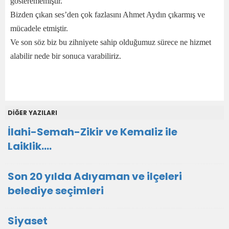
gösterememiştir.
Bizden çıkan ses’den çok fazlasını Ahmet Aydın çıkarmış ve
mücadele etmiştir.
Ve son söz biz bu zihniyete sahip olduğumuz sürece ne hizmet
alabilir nede bir sonuca varabiliriz.
DİĞER YAZILARI
İlahi-Semah-Zikir ve Kemaliz ile
Laiklik….
Son 20 yılda Adıyaman ve ilçeleri
belediye seçimleri
Siyaset