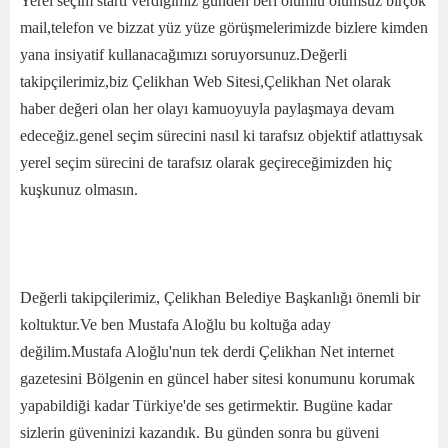
Yerel seçim startı verdiğimiz günden beri olumlu olumsuz birçok
mail,telefon ve bizzat yüz yüze görüşmelerimizde bizlere kimden
yana insiyatif kullanacağımızı soruyorsunuz.Değerli
takipçilerimiz,biz Çelikhan Web Sitesi,Çelikhan Net olarak
haber değeri olan her olayı kamuoyuyla paylaşmaya devam
edeceğiz.genel seçim sürecini nasıl ki tarafsız objektif atlattıysak
yerel seçim sürecini de tarafsız olarak geçireceğimizden hiç
kuşkunuz olmasın.
Değerli takipçilerimiz, Çelikhan Belediye Başkanlığı önemli bir
koltuktur.Ve ben Mustafa Aloğlu bu koltuğa aday
değilim.Mustafa Aloğlu'nun tek derdi Çelikhan Net internet
gazetesini Bölgenin en güncel haber sitesi konumunu korumak
yapabildiği kadar Türkiye'de ses getirmektir. Bugüne kadar
sizlerin güveninizi kazandık. Bu günden sonra bu güveni