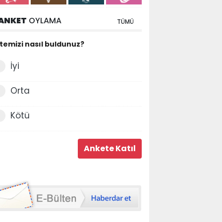
ANKET
OYLAMA
TÜMÜ
itemizi nasıl buldunuz?
İyi
Orta
Kötü