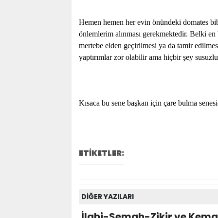
Hemen hemen her evin önündeki domates bibe
önlemlerim alınması gerekmektedir. Belki en 
mertebe elden geçirilmesi ya da tamir edilmes
yaptırımlar zor olabilir ama hiçbir şey susuzl
Kısaca bu sene başkan için çare bulma senesid
ETİKETLER:
DİĞER YAZILARI
İlahi-Semah-Zikir ve Kemali