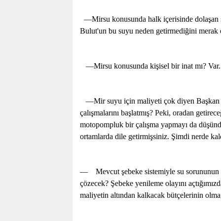
—Mirsu konusunda halk içerisinde dolaşan söy
Bulut'un bu suyu neden getirmediğini merak
—Mirsu konusunda kişisel bir inat mı? Var.
—Mir suyu için maliyeti çok diyen Başkan B
çalışmalarını başlatmış? Peki, oradan getirec
motopompluk bir çalışma yapmayı da düşünd
ortamlarda dile getirmişsiniz. Şimdi nerde kal
—
Mevcut şebeke sistemiyle su sorununun 
çözecek? Şebeke yenileme olayını açtığımız
maliyetin altından kalkacak bütçelerinin olmağı