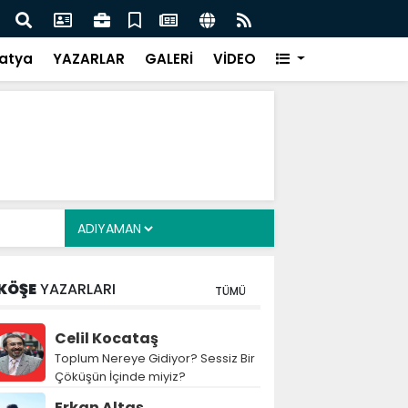
Siyasete: DEM Parti’nin Tarihi Sınavı
Mille
atya
YAZARLAR
GALERİ
VİDEO
KÖŞE
YAZARLARI
TÜMÜ
Celil Kocataş
Toplum Nereye Gidiyor? Sessiz Bir
Çöküşün İçinde miyiz?
Erkan Altaş