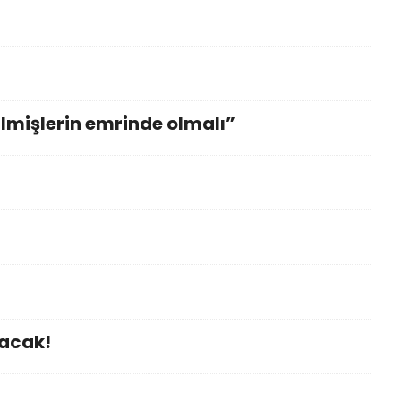
lmişlerin emrinde olmalı”
yacak!