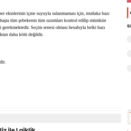
r ekinlerinin içme suyuyla sulanmaması için, mutlaka bazı
başta tüm şebekenin tüm sızıntıları kontrol edilip mümkün
S
i gerekmektedir. Seçim senesi olması hesabıyla belki bazı
uktan daha kötü değildir.
ir.
z ile Laiklik….