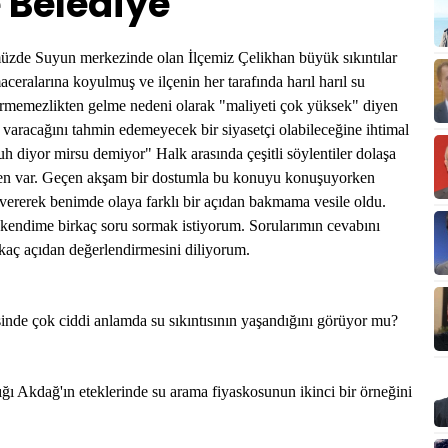
 Belediye
üzde Suyun merkezinde olan İlçemiz Çelikhan büyük sıkıntılar
eralarına koyulmuş ve ilçenin her tarafında harıl harıl su
rmemezlikten gelme nedeni olarak "maliyeti çok yüksek" diyen
aracağını tahmin edemeyecek bir siyasetçi olabileceğine ihtimal
 diyor mirsu demiyor" Halk arasında çeşitli söylentiler dolaşa
den var. Geçen akşam bir dostumla bu konuyu konuşuyorken
 vererek benimde olaya farklı bir açıdan bakmama vesile oldu.
kendime birkaç soru sormak istiyorum. Sorularımın cevabını
kaç açıdan değerlendirmesini diliyorum.
nde çok ciddi anlamda su sıkıntısının yaşandığını görüyor mu?
Akdağ'ın eteklerinde su arama fiyaskosunun ikinci bir örneğini