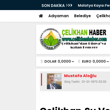
üçlü altyapısıyla geleceğe hazırlanıyor
SON DAKİKA
Malatya Kayısı Fes
Adıyaman
Belediye
Çelikh
DOLAR
0,0000
EURO
0,0000
Mustafa Aloğlu
Giriş Tarihi : 01-01-1970 03:33