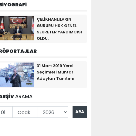
BİYOGRAFİ
ÇELİKHANLILARIN
GURURU HSK GENEL
SEKRETER YARDIMCISI
OLDU.
RÖPORTAJLAR
31 Mart 2019 Yerel
Seçimleri Muhtar
Adayları Tanıtımı
ARŞİV
ARAMA