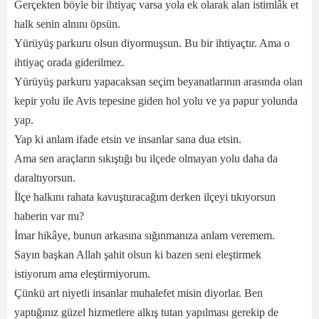
Gerçekten böyle bir ihtiyaç varsa yola ek olarak alan istimlâk et
halk senin alnını öpsün.
Yürüyüş parkuru olsun diyormuşsun. Bu bir ihtiyaçtır. Ama o
ihtiyaç orada giderilmez.
Yürüyüş parkuru yapacaksan seçim beyanatlarının arasında olan
kepir yolu ile Avis tepesine giden hol yolu ve ya papur yolunda
yap.
Yap ki anlam ifade etsin ve insanlar sana dua etsin.
Ama sen araçların sıkıştığı bu ilçede olmayan yolu daha da
daraltıyorsun.
İlçe halkını rahata kavuşturacağım derken ilçeyi tıkıyorsun
haberin var mı?
İmar hikâye, bunun arkasına sığınmanıza anlam veremem.
Sayın başkan Allah şahit olsun ki bazen seni eleştirmek
istiyorum ama eleştirmiyorum.
Çünkü art niyetli insanlar muhalefet misin diyorlar. Ben
yaptığınız güzel hizmetlere alkış tutan yapılması gerekip de