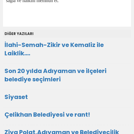
sağla ve halkını memnun et.
DİĞER YAZILARI
İlahi-Semah-Zikir ve Kemaliz ile
Laiklik….
Son 20 yılda Adıyaman ve ilçeleri
belediye seçimleri
Siyaset
Çelikhan Belediyesi ve rant!
Ziya Polat,Adıyaman ve Belediyecilik