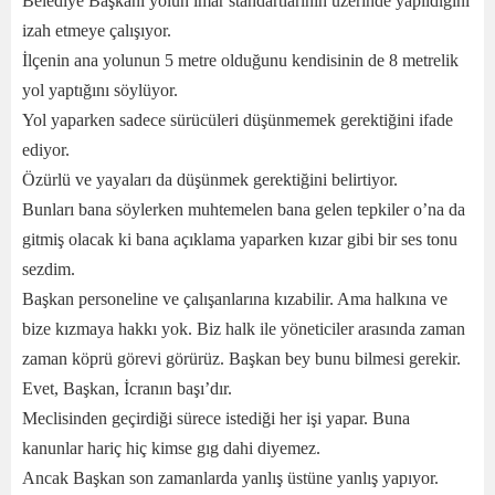
Belediye Başkanı yolun imar standartlarının üzerinde yapıldığını
izah etmeye çalışıyor.
İlçenin ana yolunun
5 metre
olduğunu kendisinin de 8 metrelik
yol yaptığını söylüyor.
Yol yaparken sadece sürücüleri düşünmemek gerektiğini ifade
ediyor.
Özürlü ve yayaları da düşünmek gerektiğini belirtiyor.
Bunları bana söylerken muhtemelen bana gelen tepkiler o’na da
gitmiş olacak ki bana açıklama yaparken kızar gibi bir ses tonu
sezdim.
Başkan personeline ve çalışanlarına kızabilir. Ama halkına ve
bize kızmaya hakkı yok. Biz halk ile yöneticiler arasında zaman
zaman köprü görevi görürüz. Başkan bey bunu bilmesi gerekir.
Evet, Başkan, İcranın başı’dır.
Meclisinden geçirdiği sürece istediği her işi yapar. Buna
kanunlar hariç hiç kimse gıg dahi diyemez.
Ancak Başkan son zamanlarda yanlış üstüne yanlış yapıyor.