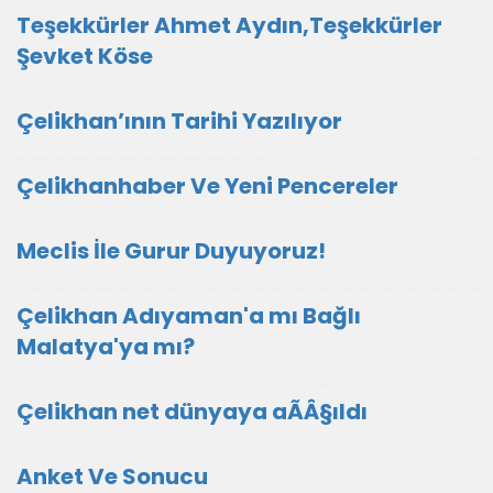
Teşekkürler Ahmet Aydın,Teşekkürler
Şevket Köse
Çelikhan’ının Tarihi Yazılıyor
Çelikhanhaber Ve Yeni Pencereler
Meclis İle Gurur Duyuyoruz!
Çelikhan Adıyaman'a mı Bağlı
Malatya'ya mı?
Çelikhan net dünyaya aÃÂ§ıldı
Anket Ve Sonucu