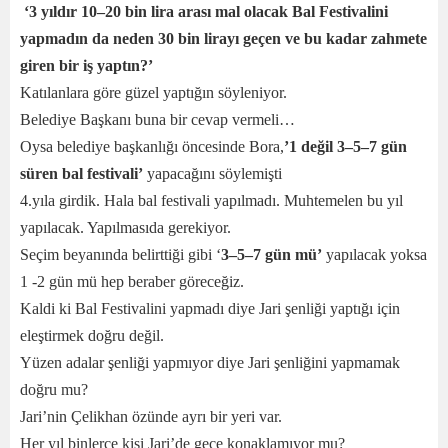
‘3 yıldır 10–20 bin lira arası mal olacak Bal Festivalini
yapmadın da neden 30 bin lirayı geçen ve bu kadar zahmete
giren bir iş yaptın?’
Katılanlara göre güzel yaptığın söyleniyor.
Belediye Başkanı buna bir cevap vermeli…
Oysa belediye başkanlığı öncesinde Bora,
’1 değil 3–5–7 gün
süren bal festivali’
yapacağını söylemişti
4.yıla girdik. Hala bal festivali yapılmadı. Muhtemelen bu yıl
yapılacak. Yapılmasıda gerekiyor.
Seçim beyanında belirttiği gibi ‘
3–5–7 gün mü’
yapılacak yoksa
1 -2 gün mü hep beraber göreceğiz.
Kaldi ki Bal Festivalini yapmadı diye Jari şenliği yaptığı için
eleştirmek doğru değil.
Yüzen adalar şenliği yapmıyor diye Jari şenliğini yapmamak
doğru mu?
Jari’nin Çelikhan özünde ayrı bir yeri var.
Her yıl binlerce kişi Jari’de gece konaklamıyor mu?