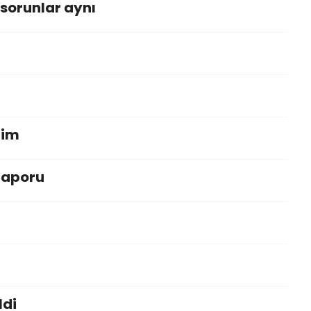
,sorunlar aynı
zim
raporu
ldi