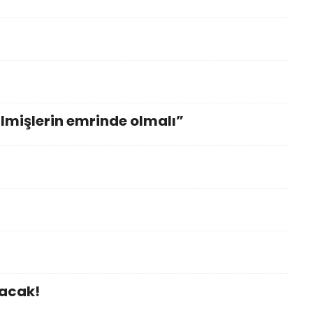
lmişlerin emrinde olmalı”
yacak!