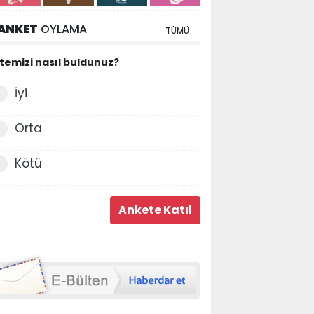
ANKET
OYLAMA
TÜMÜ
itemizi nasıl buldunuz?
İyi
Orta
Kötü