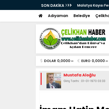
28. Kez Kapılarını Açıyor
SON DAKİKA
Vesayetten Siyaset
Adıyaman
Belediye
Çelikh
DOLAR
0,0000
EURO
0,0000
Mustafa Aloğlu
Giriş Tarihi : 01-01-1970 03:33