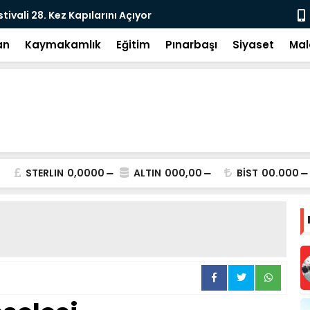
e: DEM Parti’nin Tarihi Sınavı
Milletvekil
an
Kaymakamlık
Eğitim
Pınarbaşı
Siyaset
Mal
STERLIN
0,0000
ALTIN
000,00
BİST
00.000