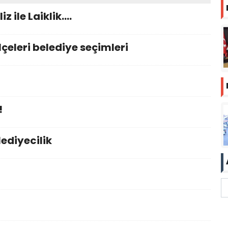
z ile Laiklik….
çeleri belediye seçimleri
!
ediyecilik