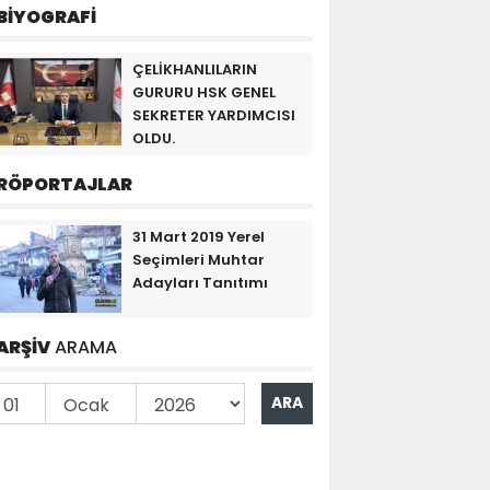
BİYOGRAFİ
ÇELİKHANLILARIN
GURURU HSK GENEL
SEKRETER YARDIMCISI
OLDU.
RÖPORTAJLAR
31 Mart 2019 Yerel
Seçimleri Muhtar
Adayları Tanıtımı
ARŞİV
ARAMA