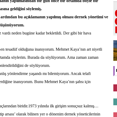
manın yapılmasından bir gün önce bir ortamda böyle bir
sına geldiğini söylemiş.
rdından bu açıklamanın yapılmış olması dernek yönetimi ve
 düşünüyorum.
vardı neden bugüne kadar bekletildi. Der gibi bir hava
. Ben tesadüf olduğuna inanıyorum. Mehmet Kaya’nın art niyetli
 ortamda söylerim. Burada da söylüyorum. Ama zaman zaman
önlendirildiğini de söylüyorum.
anlış yönlendirme yaşandı mı bilemiyorum. Ancak telafi
sterdiğine inanıyorum. Bunu Mehmet Kaya’nın şahsı için
açlarından biridir.1973 yılında ilk girişim sonuçsuz kalmış…
ip arsası’ olarak bilinen yer o dönenim dernek yöneticilerinin