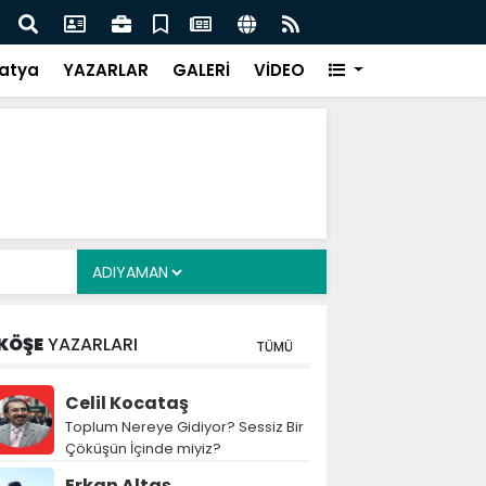
i Alkayış, Cibuti’de diplomatik temaslarda bulundu
Saad
takip
atya
YAZARLAR
GALERİ
VİDEO
KÖŞE
YAZARLARI
TÜMÜ
Celil Kocataş
Toplum Nereye Gidiyor? Sessiz Bir
Çöküşün İçinde miyiz?
Erkan Altaş