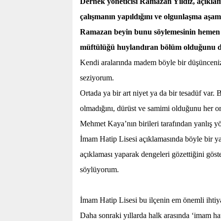
Dernek yöneticisi Ramazan Yıldız, açıkla
çalışmanın yapıldığını ve olgunlaşma aşama
Ramazan beyin bunu söylemesinin hemen a
müftülüğü huylandıran bölüm olduğunu
Kendi aralarında madem böyle bir düşünceniz 
seziyorum.
Ortada ya bir art niyet ya da bir tesadüf var
olmadığını, dürüst ve samimi olduğunu her
Mehmet Kaya’nın birileri tarafından yanlış y
İmam Hatip Lisesi açıklamasında böyle bir y
açıklaması yaparak dengeleri gözettiğini gö
söylüyorum.
İmam Hatip Lisesi bu ilçenin em önemli ihtiy
Daha sonraki yıllarda halk arasında ‘imam hat