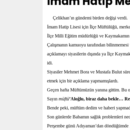
İmam Hatip Me
Çelikhan’ın gündemi birden değişi verdi.
İmam Hatip Lisesi için İlçe Müftülüğü, merke
İlçe Milli Eğitim müdürlüğü ve Kaymakamın bi
Çalışmanın kamuoyu tarafından bilinmemesi 
açıklamayı siyasilerin dışında ya İlçe Kayma
idi.
Siyasiler Mehmet Bora ve Mustafa Bulut sürec
etmek için bir açıklama yapmamışlardı.
Geçen hafta Müftümüzün yanına gittim. Bu o
Sayın
müftü
’Aloğlu, biraz daha bekle… Resm
Bende peki, müftüm dedim ve haberi yapma
Son günlerde Babamın sağlık problemleri neden
Perşembe günü Adıyaman’dan döndüğümde ge