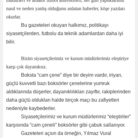
müdürleri ve amatör futbol antrenörleri, her gün yaptıklarının
nasıl ve neden yanlış olduğunu anlatan haberler, köşe yazıları
okurlar.
Bu gazeteleri okuyan halkımız, politikayı
siyasetçilerden, futbolu da teknik adamlardan daha iyi
bilir.
Bizim siyasetçilerimiz ve kurum müdürlerimiz eleştiriye
karşı çok dayanıksız.
Boksta “cam çene” diye bir deyim vardır, iriyarı,
güçlü kuvvetli bazı boksörler çenelerine yumruk
aldıklarında düşerler, dayanıklılıkları zayıftır, rakiplerinden
daha güçlü oldukları halde birçok maçı bu zafiyetleri
nedeniyle kaybederler.
Siyasetçilerimiz ve kurum müdürlerimiz “eleştiriler”
karşısında “cam çeneli” boksörler gibi çabuk sallanıyor.
Gazeteleri açsın da örneğin, Yılmaz Vural