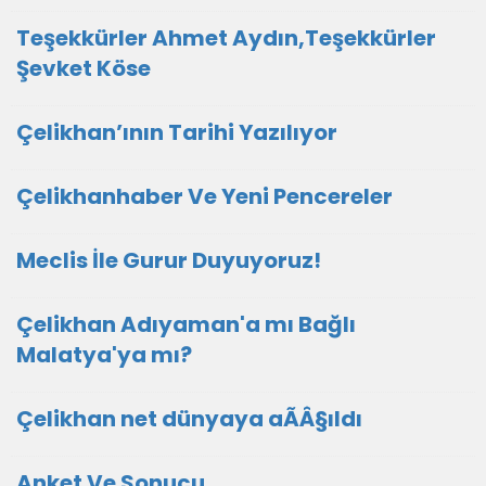
Teşekkürler Ahmet Aydın,Teşekkürler
Şevket Köse
Çelikhan’ının Tarihi Yazılıyor
Çelikhanhaber Ve Yeni Pencereler
Meclis İle Gurur Duyuyoruz!
Çelikhan Adıyaman'a mı Bağlı
Malatya'ya mı?
Çelikhan net dünyaya aÃÂ§ıldı
Anket Ve Sonucu