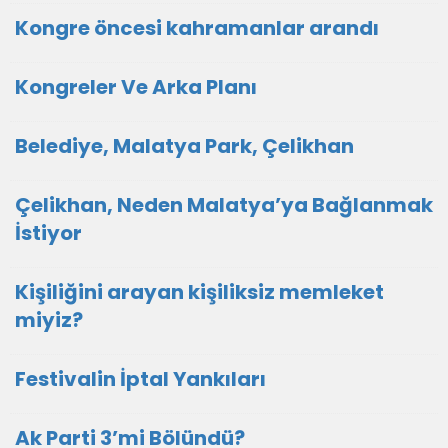
Kongre öncesi kahramanlar arandı
Kongreler Ve Arka Planı
Belediye, Malatya Park, Çelikhan
Çelikhan, Neden Malatya’ya Bağlanmak
İstiyor
Kişiliğini arayan kişiliksiz memleket
miyiz?
Festivalin İptal Yankıları
Ak Parti 3’mi Bölündü?