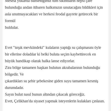
Mesela yukarda bahsettiğimiz tüm sıkıntıların hepsi çare
bulunduğu andan itibaren halkımızın unutacağını bildikleri için
asla unutmayacakları ve herkesi feodal gayrete getirecek bir
formül
buldular.
Evet "tırşık mevkiindeki" kulaların yaptığı su çalışmasını öyle
bir ellerine doladılar ki belki buluta seçim kaybettirecek en
büyük handikap olarak halka lanse ediyorlar.
Zira bölge tamamen başkan bulutun akrabalarının bulunduğu
bölgedir. Ve
çıkardıkları su şehir şebekesine giden suyu tamamen kesmiş
durumdadır.
Sayın bulut nasıl bunun altından çıkacak göreceğiz.
Evet, Çelikhan'da siyaset yapmak isteyenlerin kulakları çınlasın.